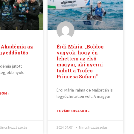
 Akadémia az
Érdi Mária: „Boldog
egyeddöntős
vagyok, hogy én
lehettem az első
magyar, aki nyerni
démia jutott
tudott a Trofeo
 legjobb nyolc
Princesa Sofia-n”
Érdi Mária Palma de Mallorcán is
SOM »
legyőzhetetlen volt. A magyar
TOVÁBB OLVASOM »
incs hozzászólás
2024.04.07.
Nincs hozzászólás