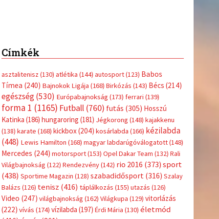
Címkék
Babos
asztalitenisz
(130)
atlétika
(144)
autosport
(123)
Tímea
(240)
Bécs
(214)
Bajnokok Ligája
(168)
Birkózás
(143)
egészség
(530)
Európabajnokság
(173)
ferrari
(139)
forma 1
(1165)
Futball
(760)
futás
(305)
Hosszú
Katinka
(186)
hungaroring
(181)
Jégkorong
(148)
kajakkenu
kézilabda
kickbox
(204)
(138)
karate
(168)
kosárlabda
(166)
(448)
Lewis Hamilton
(168)
magyar labdarúgóválogatott
(148)
Mercedes
(244)
motorsport
(153)
Opel Dakar Team
(132)
Rali
sport
rio 2016
(373)
Világbajnokság
(122)
Rendezvény
(142)
(438)
szabadidősport
(316)
Sportime Magazin
(128)
Szalay
tenisz
(416)
Balázs
(126)
táplálkozás
(155)
utazás
(126)
Video
(247)
vitorlázás
világbajnokság
(162)
Világkupa
(129)
életmód
(222)
vívás
(174)
vízilabda
(197)
Érdi Mária
(130)