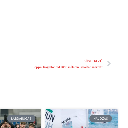
d
r
i
e
n
s
t
Köve
KÖVETKEZŐ
Hoppá: Nagy Konrád 1000 méteren is kvótát szerzett
LABDARÚGÁS
HAJÓZÁS