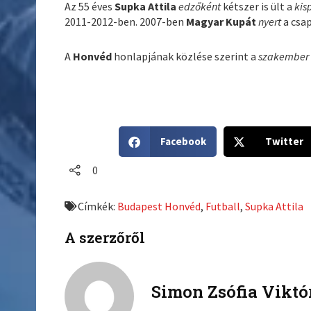
Az 55 éves
Supka Attila
edzőként
kétszer is ült a
kis
2011-2012-ben. 2007-ben
Magyar Kupát
nyert
a csap
A
Honvéd
honlapjának közlése szerint a
szakember
S
S
Facebook
Twitter
h
h
a
a
0
r
r
e
e
Címkék:
Budapest Honvéd
,
Futball
,
Supka Attila
o
o
n
n
A szerzőről
f
t
a
w
c
i
Simon Zsófia Viktó
e
t
b
t