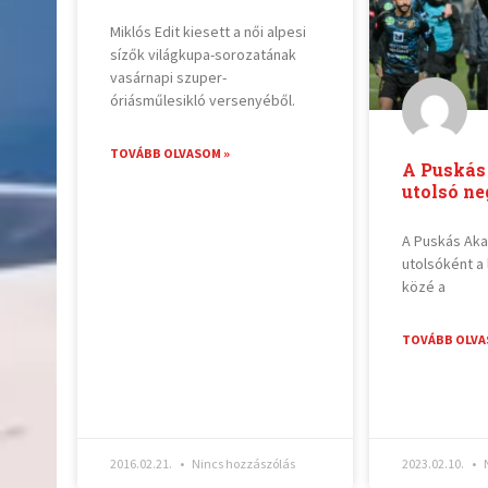
Miklós Edit kiesett a női alpesi
sízők világkupa-sorozatának
vasárnapi szuper-
óriásműlesikló versenyéből.
TOVÁBB OLVASOM »
A Puskás
utolsó n
A Puskás Aka
utolsóként a
közé a
TOVÁBB OLVA
2016.02.21.
Nincs hozzászólás
2023.02.10.
N