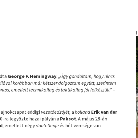
dta
George F. Hemingway
.
„Úgy gondoltam, hogy nincs
ttilával korábban már kétszer dolgoztam együtt, szerintem
os, emellett technikailag és taktikailag jól felkészült”
–
bajnokcsapat eddigi
vezetőedzőjét
, a
holland
Erik van der
-ra legyőzte hazai pályán a
Paksot
. A május 28-án
d
, emellett négy
döntetlenje
és hét veresége van.