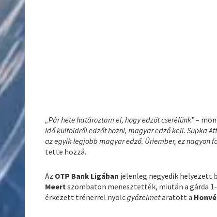
„Pár hete határoztam el, hogy edzőt cserélünk”
– mon
idő külföldről edzőt hozni, magyar edző kell. Supka A
az egyik legjobb magyar edző. Úriember, ez nagyon font
tette hozzá.
Az
OTP Bank Ligában
jelenleg negyedik helyezett 
Meert
szombaton menesztették, miután a gárda 1-0
érkezett trénerrel nyolc
győzelmet
aratott a
Honvé