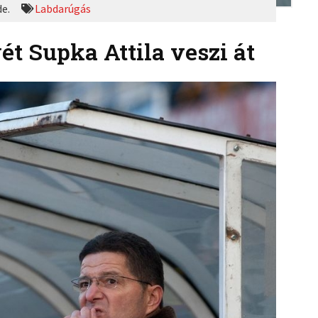
de.
Labdarúgás
ét Supka Attila veszi át