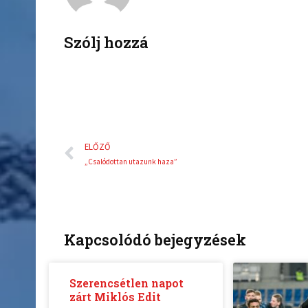
o
e
o
r
k
Szólj hozzá
Előző
ELŐZŐ
„Csalódottan utazunk haza”
Kapcsolódó bejegyzések
Szerencsétlen napot
zárt Miklós Edit