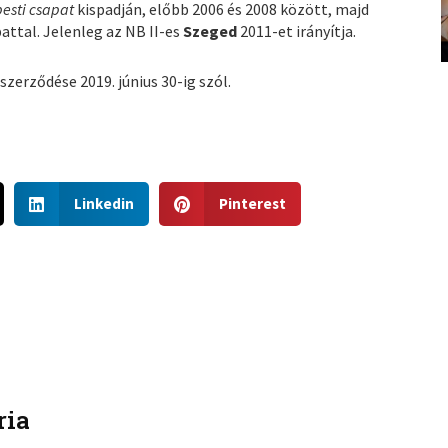
pesti csapat
kispadján, előbb 2006 és 2008 között, majd
attal. Jelenleg az NB II-es
Szeged
2011-et irányítja.
szerződése 2019. június 30-ig szól.
S
S
Linkedin
Pinterest
h
h
a
a
r
r
e
e
o
o
n
n
l
p
i
i
n
n
ria
k
t
e
e