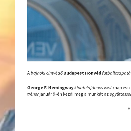
A
bajnoki címvédő
Budapest Honvéd
futballcsapat
George F. Hemingway
klubtulajdonos
vasárnap este
tréner
január 9-én kezdi meg a munkát az
együttesse
H