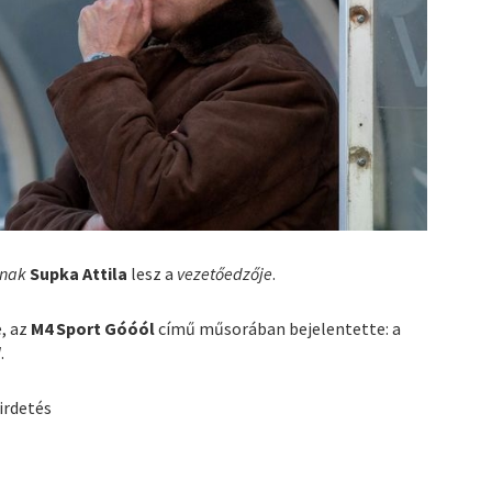
ának
Supka Attila
lesz a
vezetőedzője
.
, az
M4 Sport Góóól
című műsorában bejelentette: a
l
.
irdetés