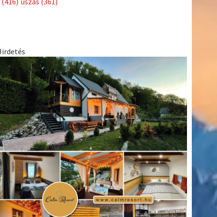
(416)
úszás
(361)
Hirdetés