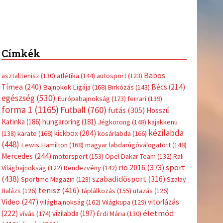
Címkék
Babos
asztalitenisz
(130)
atlétika
(144)
autosport
(123)
Tímea
(240)
Bécs
(214)
Bajnokok Ligája
(168)
Birkózás
(143)
egészség
(530)
Európabajnokság
(173)
ferrari
(139)
forma 1
(1165)
Futball
(760)
futás
(305)
Hosszú
Katinka
(186)
hungaroring
(181)
Jégkorong
(148)
kajakkenu
kézilabda
kickbox
(204)
(138)
karate
(168)
kosárlabda
(166)
(448)
Lewis Hamilton
(168)
magyar labdarúgóválogatott
(148)
Mercedes
(244)
motorsport
(153)
Opel Dakar Team
(132)
Rali
sport
rio 2016
(373)
Világbajnokság
(122)
Rendezvény
(142)
(438)
szabadidősport
(316)
Sportime Magazin
(128)
Szalay
tenisz
(416)
Balázs
(126)
táplálkozás
(155)
utazás
(126)
Video
(247)
vitorlázás
világbajnokság
(162)
Világkupa
(129)
életmód
(222)
vívás
(174)
vízilabda
(197)
Érdi Mária
(130)