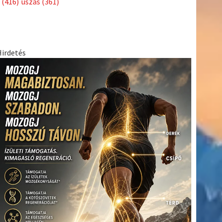
(416)
úszás
(361)
Hirdetés