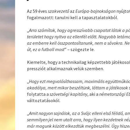
Az 59 éves
szakvezető
az
Európa-bajnokságon
nyújto
fogalmazott: tanulni kell a tapasztalatokból.
„
Arra számítok, hogy agresszívabb csapatot látok a 
területet hagy nyitva az ellenfél előtt. Nagyobb letá
az emberre kell összpontosítanunk, nem a sávokra. Ne
út, ez a futball most
” – szögezte le.
Kiemelte, hogy a technikailag képzettebb játékosok
pressziót alkalmaznak velük szemben.
„
Hogy ezt megvalósíthassam, maximális együttműködés
akadálya, mert mikor beszéltünk, láttam a játékosok 
folytatta a
szövetségi kapitány
, aki a
németországi E
változtatásokól.
„
Amit nagyon sajnálok, az a Svájc elleni első félidő,
semmilyen jel nem utalt arra, hogy ilyen kezdetnek né
már magunk között elkezdtük megbeszélni. Úgy hisze