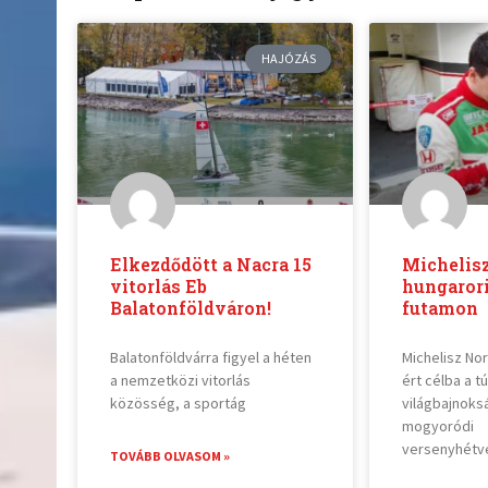
HAJÓZÁS
Elkezdődött a Nacra 15
Michelis
vitorlás Eb
hungarori
Balatonföldváron!
futamon
Balatonföldvárra figyel a héten
Michelisz No
a nemzetközi vitorlás
ért célba a t
közösség, a sportág
világbajnoks
mogyoródi
versenyhétv
TOVÁBB OLVASOM »