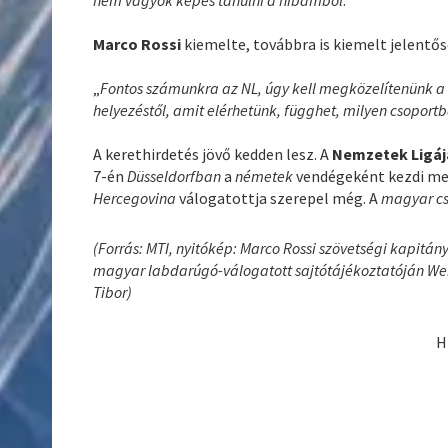
Marco Rossi
kiemelte, továbbra is kiemelt jelentő
„
Fontos számunkra az NL, úgy kell megközelítenünk a s
helyezéstől, amit elérhetünk, függhet, milyen csoport
A kerethirdetés jövő kedden lesz. A
Nemzetek Ligá
7-én
Düsseldorfban
a
németek
vendégeként kezdi me
Hercegovina
válogatottja szerepel még. A
magyar c
(Forrás: MTI, nyitókép: Marco Rossi szövetségi kapit
magyar labdarúgó-válogatott sajtótájékoztatóján Weil
Tibor)
H