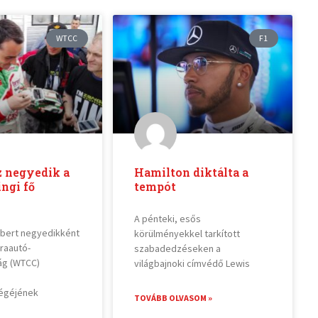
WTCC
F1
z negyedik a
Hamilton diktálta a
ngi fő
tempót
A pénteki, esős
rbert negyedikként
körülményekkel tarkított
úraautó-
szabadedzéseken a
ág (WTCC)
világbajnoki címvédő Lewis
égéjének
TOVÁBB OLVASOM »