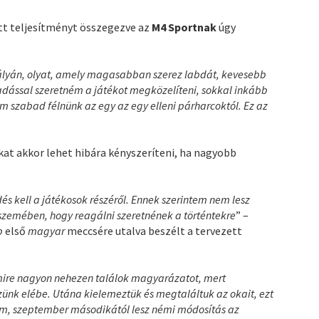
tt teljesítményt összegezve az
M4 Sportnak
úgy
pályán, olyat, amely magasabban szerez labdát, kevesebb
madással szeretném a játékot megközelíteni, sokkal inkább
m szabad félnünk az egy az egy elleni párharcoktól. Ez az
at akkor lehet hibára kényszeríteni, ha nagyobb
 kell a játékosok részéről. Ennek szerintem nem lesz
szemében, hogy reagálni szeretnének a történtekre
” –
b
első
magyar
meccsére utalva beszélt a tervezett
 amire nagyon nehezen találok magyarázatot, mert
zünk elébe. Utána kielemeztük és megtaláltuk az okait, ezt
m, szeptember másodikától lesz némi módosítás az