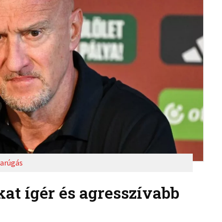
arúgás
at ígér és agresszívabb