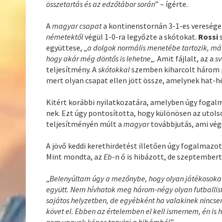
összetartás és az edzőtábor során
” – ígérte.
A
magyar csapat
a kontinenstornán 3-1-es veresége
németektől
végül 1-0-ra legyőzte a skótokat.
Rossi
együttese, „
a dolgok normális menetébe tartozik, már 
hogy akár még döntős is lehetne
„. Amit fájlalt, az a
s
teljesítmény. A
skótokkal
szemben kiharcolt három 
mert olyan csapat ellen jött össze, amelynek hat-h
Kitért korábbi nyilatkozatára, amelyben úgy fogal
nek. Ezt úgy pontosította, hogy különösen az utols
teljesítményén múlt a
magyar
továbbjutás, ami vég
A jövő keddi kerethirdetést illetően úgy fogalmazot
Mint mondta, az
Eb
-n ő is hibázott, de szeptembert
„
Belenyúltam úgy a mezőnybe, hogy olyan játékosoka
együtt. Nem hívhatok meg három-négy olyan futballistá
sajátos helyzetben, de egyébként ha valakinek nincsen
követ el. Ebben az értelemben el kell ismernem, én is 
nem vagyok képes tanulni a hibámból
.”