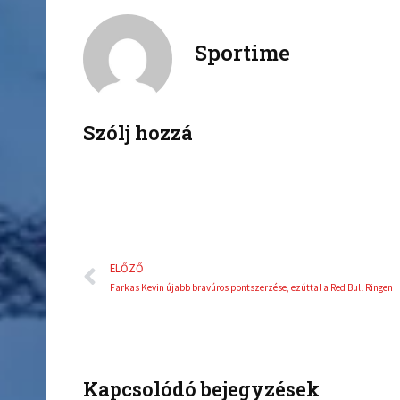
a
w
c
i
Sportime
e
t
b
t
o
e
o
r
k
Szólj hozzá
Előző
ELŐZŐ
Farkas Kevin újabb bravúros pontszerzése, ezúttal a Red Bull Ringen
Kapcsolódó bejegyzések