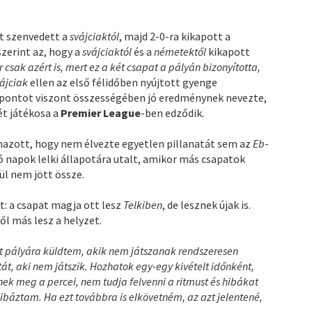
t szenvedett a
svájciaktól
, majd 2-0-ra kikapott a
szerint az, hogy a
svájciaktól
és a
németektől
kikapott
csak azért is, mert ez a két csapat a pályán bizonyította,
vájciak
ellen az első félidőben nyújtott gyenge
pontot viszont összességében jó eredménynek nevezte,
ét játékosa a
Premier League
-ben edződik.
mazott, hogy nem élvezte egyetlen pillanatát sem az
Eb
-
ó napok lelki állapotára utalt, amikor más csapatok
ül nem jött össze.
t: a csapat magja ott lesz
Telkiben
, de lesznek újak is.
ől más lesz a helyzet.
t pályára küldtem, akik nem játszanak rendszeresen
t, aki nem játszik. Hozhatok egy-egy kivételt időnként,
ek meg a percei, nem tudja felvenni a ritmust és hibákat
hibáztam. Ha ezt továbbra is elkövetném, az azt jelentené,