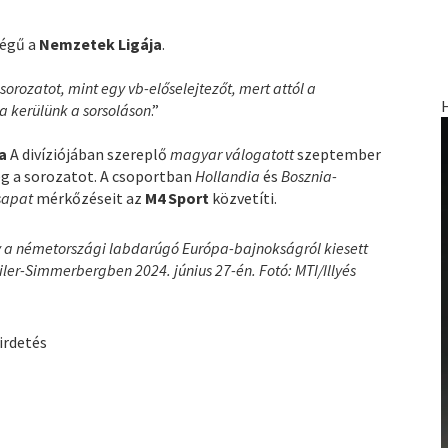
ségű a
Nemzetek Ligája
.
orozatot, mint egy vb-előselejtezőt, mert attól a
ba kerülünk a sorsoláson
.”
ja
A divíziójában szereplő
magyar válogatott
szeptember
g a sorozatot. A csoportban
Hollandia
és
Bosznia-
sapat
mérkőzéseit az
M4 Sport
közvetíti.
ány a németországi labdarúgó Európa-bajnokságról kiesett
er-Simmerbergben 2024. június 27-én. Fotó: MTI/Illyés
irdetés