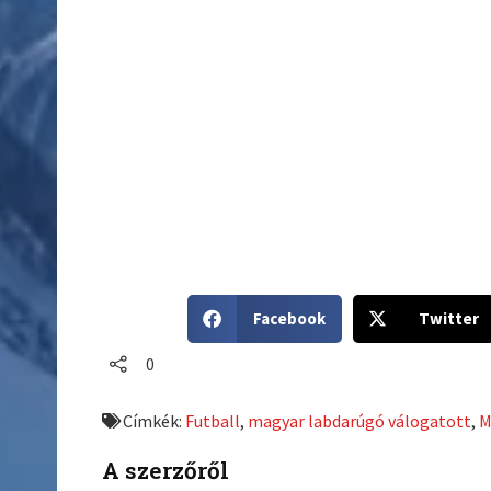
S
S
Facebook
Twitter
h
h
a
a
0
r
r
e
e
Címkék:
Futball
,
magyar labdarúgó válogatott
,
M
o
o
n
n
A szerzőről
f
t