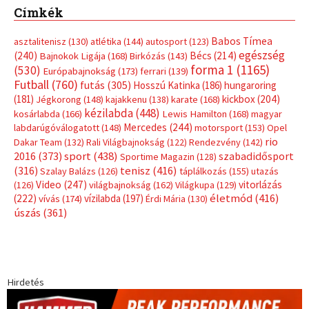
Címkék
Babos Tímea
asztalitenisz
(130)
atlétika
(144)
autosport
(123)
egészség
(240)
Bécs
(214)
Bajnokok Ligája
(168)
Birkózás
(143)
forma 1
(1165)
(530)
Európabajnokság
(173)
ferrari
(139)
Futball
(760)
futás
(305)
Hosszú Katinka
(186)
hungaroring
(181)
kickbox
(204)
Jégkorong
(148)
kajakkenu
(138)
karate
(168)
kézilabda
(448)
kosárlabda
(166)
Lewis Hamilton
(168)
magyar
Mercedes
(244)
labdarúgóválogatott
(148)
motorsport
(153)
Opel
rio
Dakar Team
(132)
Rali Világbajnokság
(122)
Rendezvény
(142)
sport
(438)
2016
(373)
szabadidősport
Sportime Magazin
(128)
(316)
tenisz
(416)
Szalay Balázs
(126)
táplálkozás
(155)
utazás
Video
(247)
vitorlázás
(126)
világbajnokság
(162)
Világkupa
(129)
életmód
(416)
(222)
vívás
(174)
vízilabda
(197)
Érdi Mária
(130)
úszás
(361)
Hirdetés