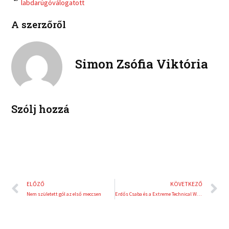
labdarúgóválogatott
l
p
e
t
i
i
b
t
A szerzőről
n
n
o
e
k
t
o
r
e
e
k
d
r
Simon Zsófia Viktória
i
e
n
s
t
Szólj hozzá
Előző
K
ELŐZŐ
KÖVETKEZŐ
Nem született gól az első meccsen
Erdős Csaba és a Extreme Technical Weekend