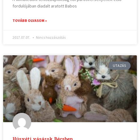
fordulójában diadalt aratott Babos
TOVÁBB OLVASOM »
2017.07.07.
Nincs hozzászólás
UTAZÁS
Húsvéti vásárok Bécsben