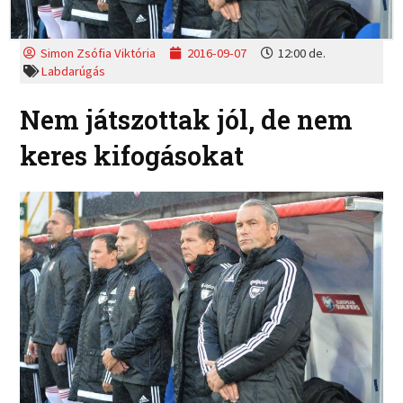
Simon Zsófia Viktória
2016-09-07
12:00 de.
Labdarúgás
Nem játszottak jól, de nem
keres kifogásokat