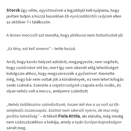
Storck
úgy vélte,
együttesének
a legjobbját kell nyújtania, hogy
javítani tudjon a hozzá hasonlóan
Eb-nyolcaddöntős svájciak
ellen
az október 7-i találkozón.
A
feröeri meccsről
azt mondta, hogy
játékosai
nem
futballoztak
jól.
„Ez tény, ezt kell ismerni”
– tette hozzá.
Arról, hogy kevés helyzet adódott, megjegyezte, nem segített,
hogy
csatárokat
vitt be, mert így sem sikerült elég lehetőséget
kidolgozni ahhoz, hogy megszerezzék a
győzelmet
. Kiemelte
még, hogy bár nem voltak jók a körülmények, ez nem lehet kifogás
senki számára. Szerinte a
szigetországiak
csapata erős rivális, és
olyan nehéz volt a meccs, amilyenre számított.
„Nehéz találkozóra számítottunk, hiszen két éve is az volt az Eb-
selejtezős összecsapás. Ezúttal nem sikerült nyerni, de lesz még
javítási lehetőség”
– értékelt
Fiola Attila
, aki elárulta, még mindig
nem százszázalékos a bokája, amely a nyári
Európa-bajnokságon
sérült meg.