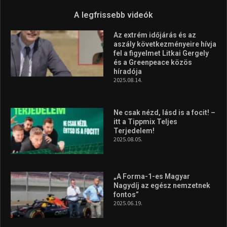
A legfrissebb videók
Az extrém időjárás és az
aszály következményeire hívja
fel a figyelmet Litkai Gergely
és a Greenpeace közös
híradója
2025.08.14.
Ne csak nézd, lásd is a focit! –
itt a Tippmix Teljes
Terjedelem!
2025.08.05.
„A Forma-1-es Magyar
Nagydíj az egész nemzetnek
fontos”
2025.06.19.