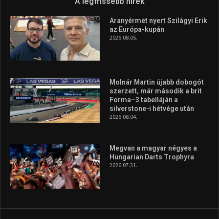
A legfrissebb hírek
Aranyérmet nyert Szilágyi Erik
az Európa-kupán
2026.08.05.
Molnár Martin újabb dobogót
szerzett, már második a brit
Forma–3 tabelláján a
silverstone-i hétvége után
2026.08.04.
Megvan a magyar négyes a
Hungarian Darts Trophyra
2026.07.31.