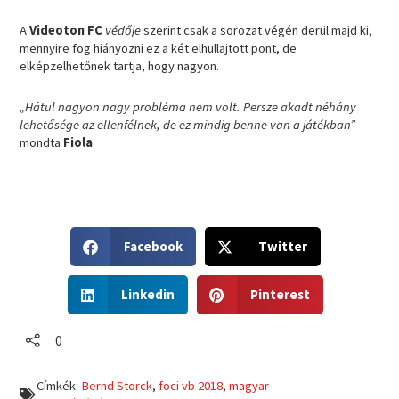
A
Videoton FC
védője
szerint csak a sorozat végén derül majd ki,
mennyire fog hiányozni ez a két elhullajtott pont, de
elképzelhetőnek tartja, hogy nagyon.
„Hátul nagyon nagy probléma nem volt. Persze akadt néhány
lehetősége az ellenfélnek, de ez mindig benne van a játékban”
–
mondta
Fiola
.
S
S
Facebook
Twitter
h
h
a
a
S
S
r
r
Linkedin
Pinterest
h
h
e
e
a
a
o
o
r
r
0
n
n
e
e
f
t
o
o
a
w
Címkék:
Bernd Storck
,
foci vb 2018
,
magyar
n
n
c
i