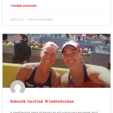
TOVÁBB OLVASOM »
2022.01.31.
Nincs hozzászólás
OLIMPIA
Babosék taroltak Wimbledonban
A wimbledoni teniszbajnokság női párosversenyének első