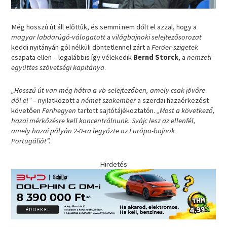
Még hosszú út áll előttük, és semmi nem dőlt el azzal, hogy a
magyar labdarúgó-válogatott
a
világbajnoki selejtezősorozat
keddi nyitányán gól nélküli döntetlennel zárt a
Feröer-szigetek
csapata ellen – legalábbis így vélekedik
Bernd Storck
, a
nemzeti
együttes szövetségi kapitánya
.
„Hosszú út van még hátra a vb-selejtezőben, amely csak jövőre
dől el”
– nyilatkozott a
német szakember
a szerdai hazaérkezést
követően
Ferihegyen
tartott sajtótájékoztatón.
„Most a következő,
hazai mérkőzésre kell koncentrálnunk. Svájc lesz az ellenfél,
amely hazai pályán 2-0-ra legyőzte az Európa-bajnok
Portugáliát”.
Hirdetés