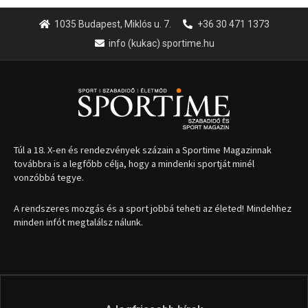
1035 Budapest, Miklós u. 7.
+36 30 471 1373
info (kukac) sportime.hu
Túl a 18. X-en és rendezvények százain a Sportime Magazinnak
továbbra is a legfőbb célja, hogy a mindenki sportját minél
vonzóbbá tegye.
A rendszeres mozgás és a sport jobbá teheti az életed! Mindehhez
minden infót megtalálsz nálunk.