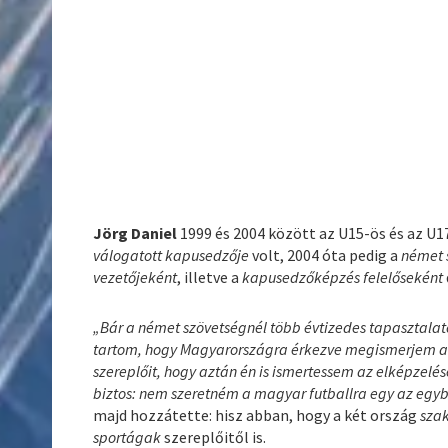
Jörg Daniel
1999 és 2004 között az U15-ös és az U1
válogatott kapusedzője
volt, 2004 óta pedig a
német 
vezetőjeként
, illetve a
kapusedzőképzés
felelőseként
„Bár a német szövetségnél több évtizedes tapasztalat
tartom, hogy Magyarországra érkezve megismerjem a 
szereplőit, hogy aztán én is ismertessem az elképzelése
biztos: nem szeretném a magyar futballra egy az egy
majd hozzátette: hisz abban, hogy a két ország
sza
sportágak
szereplőitől is.