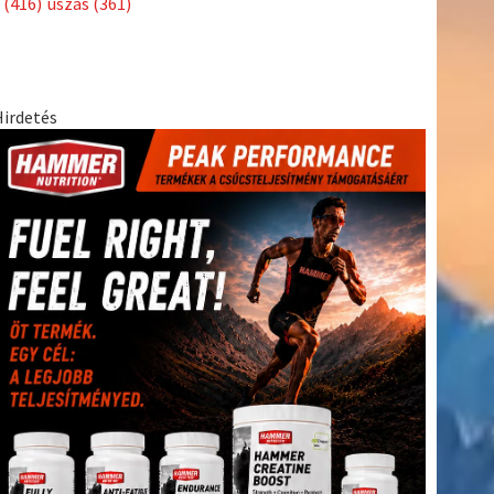
(416)
úszás
(361)
Hirdetés