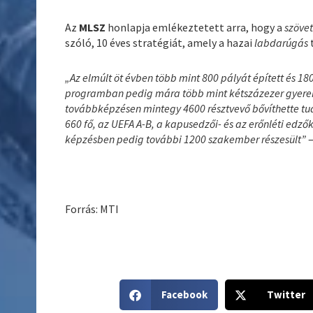
Az
MLSZ
honlapja emlékeztetett arra, hogy a
szöve
szóló, 10 éves stratégiát, amely a hazai
labdarúgás
„Az elmúlt öt évben több mint 800 pályát épített és 180
programban pedig mára több mint kétszázezer gyerek
továbbképzésen mintegy 4600 résztvevő bővíthette tudá
660 fő, az UEFA A-B, a kapusedzői- és az erőnléti edző
képzésben pedig további 1200 szakember részesült”
–
Forrás: MTI
S
S
Facebook
Twitter
h
h