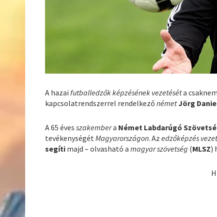
A hazai
futballedzők
képzésének vezetését
a csaknem 
kapcsolatrendszerrel rendelkező
német
Jörg Danie
A 65 éves
szakember
a
Német Labdarúgó Szövetsé
tevékenységét
Magyarországon
. Az
edzőképzés veze
segíti
majd – olvasható a
magyar szövetség
(
MLSZ
)
H