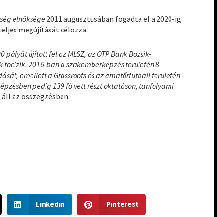
tség elnöksége
2011 augusztusában fogadta el a 2020-ig
teljes megújítását célozza.
0 pályát újított fel az MLSZ, az OTP Bank Bozsik-
 focizik. 2016-ban a szakemberképzés területén 8
sát, emellett a Grassroots és az amatőrfutball területén
képzésben pedig 139 fő vett részt oktatáson, tanfolyami
 áll az összegzésben.
S
S
Linkedin
Pinterest
h
h