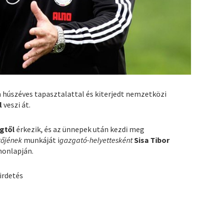
húszéves tapasztalattal és kiterjedt nemzetközi
l
veszi át.
gtől
érkezik, és az ünnepek után kezdi meg
tőjének
munkáját i
gazgató-helyettesként
Sisa Tibor
 honlapján.
irdetés