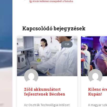
Így kíván kellemes ünnepeket a Yamaha
Kapcsolódó bejegyzések
CSR
Zöld akkumulátort
Kilenc ér
fejlesztenek Bécsben
Kupán!
Az Osztrák Technológiai Intézet
A magyar sz