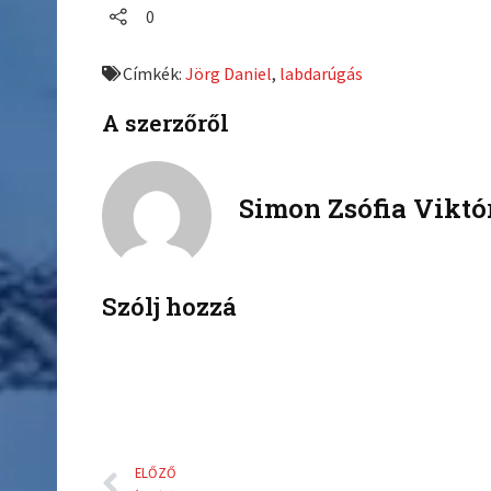
a
a
0
r
r
e
e
Címkék:
Jörg Daniel
,
labdarúgás
o
o
n
n
A szerzőről
f
t
a
w
c
i
Simon Zsófia Viktó
e
t
b
t
o
e
o
r
k
Szólj hozzá
Előző
ELŐZŐ