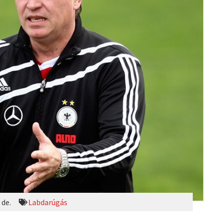
 de.
Labdarúgás