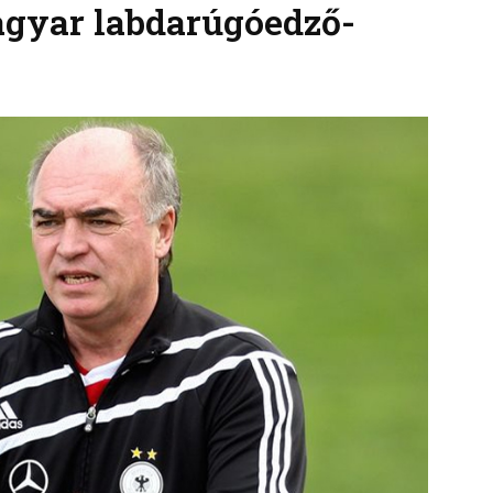
gyar labdarúgóedző-