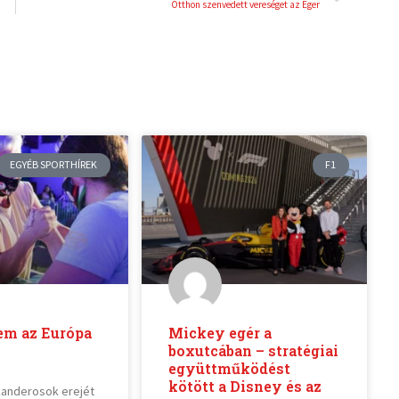
Otthon szenvedett vereséget az Eger
EGYÉB SPORTHÍREK
F1
em az Európa
Mickey egér a
boxutcában – stratégiai
együttműködést
kötött a Disney és az
kanderosok erejét