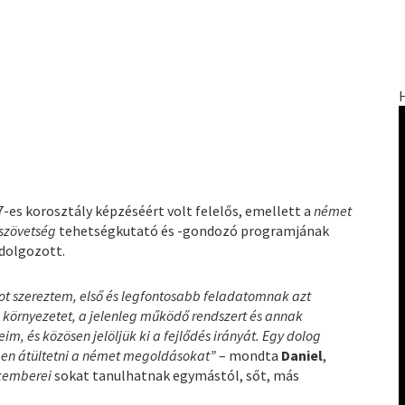
7-es korosztály képzéséért volt felelős, emellett a
német
szövetség
tehetségkutató és -gondozó programjának
dolgozott.
ot szereztem, első és legfontosabb feladatomnak azt
környezetet, a jelenleg működő rendszert és annak
im, és közösen jelöljük ki a fejlődés irányát. Egy dolog
ben átültetni a német megoldásokat”
– mondta
Daniel
,
kemberei
sokat tanulhatnak egymástól, sőt, más