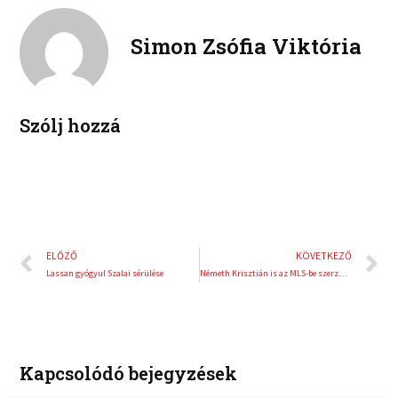
o
r
e
e
k
d
r
Simon Zsófia Viktória
i
e
n
s
t
Szólj hozzá
Előző
K
ELŐZŐ
KÖVETKEZŐ
Lassan gyógyul Szalai sérülése
Németh Krisztián is az MLS-be szerződött
Kapcsolódó bejegyzések