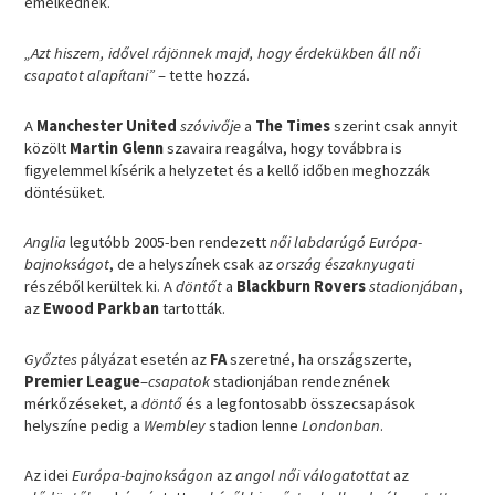
emelkednek.
„Azt hiszem, idővel rájönnek majd, hogy érdekükben áll női
csapatot alapítani”
– tette hozzá.
A
Manchester United
szóvivője
a
The Times
szerint csak annyit
közölt
Martin Glenn
szavaira reagálva, hogy továbbra is
figyelemmel kísérik a helyzetet és a kellő időben meghozzák
döntésüket.
Anglia
legutóbb 2005-ben rendezett
női labdarúgó Európa-
bajnokságot
, de a helyszínek csak az
ország északnyugati
részéből kerültek ki. A
döntőt
a
Blackburn Rovers
stadionjában
,
az
Ewood Parkban
tartották.
Győztes
pályázat esetén az
FA
szeretné, ha országszerte,
Premier League
–
csapatok
stadionjában rendeznének
mérkőzéseket, a
döntő
és a legfontosabb összecsapások
helyszíne pedig a
Wembley
stadion lenne
Londonban
.
Az idei
Európa-bajnokságon
az
angol női válogatottat
az