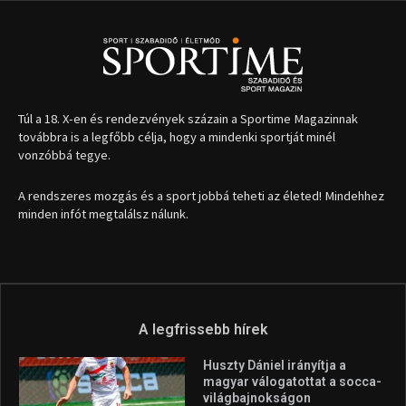
Túl a 18. X-en és rendezvények százain a Sportime Magazinnak
továbbra is a legfőbb célja, hogy a mindenki sportját minél
vonzóbbá tegye.
A rendszeres mozgás és a sport jobbá teheti az életed! Mindehhez
minden infót megtalálsz nálunk.
A legfrissebb hírek
Huszty Dániel irányítja a
magyar válogatottat a socca-
világbajnokságon