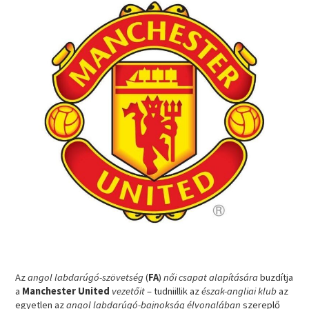
Az
angol labdarúgó-szövetség
(
FA
)
női csapat alapítására
buzdítja
a
Manchester United
vezetőit
– tudniillik az
észak-angliai klub
az
egyetlen az
angol labdarúgó-bajnokság élvonalában
szereplő