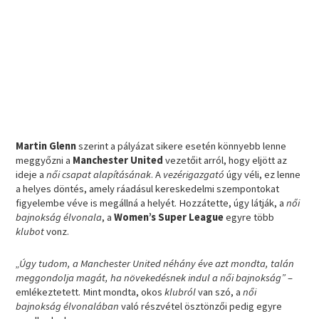
Martin Glenn
szerint a pályázat sikere esetén könnyebb lenne
meggyőzni a
Manchester United
vezetőit arról, hogy eljött az
ideje a
női csapat alapításának
. A
vezérigazgató
úgy véli, ez lenne
a helyes döntés, amely ráadásul kereskedelmi szempontokat
figyelembe véve is megállná a helyét. Hozzátette, úgy látják, a
női
bajnokság élvonala
, a
Women’s Super League
egyre több
klubot
vonz.
„Úgy tudom, a Manchester United néhány éve azt mondta, talán
meggondolja magát, ha növekedésnek indul a női bajnokság”
–
emlékeztetett. Mint mondta, okos
klubról
van szó, a
női
bajnokság élvonalában
való részvétel ösztönzői pedig egyre