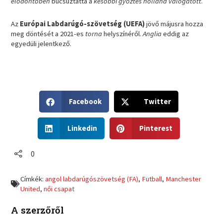
elődöntőben
búcsúztatta a
későbbi győztes holland válogatott
.
Az
Európai Labdarúgó-szövetség (UEFA)
jövő májusra hozza
meg döntését a 2021-es
torna
helyszínéről.
Anglia
eddig az
egyedüli jelentkező.
S
S
Facebook
Twitter
h
h
a
a
S
S
r
r
Linkedin
Pinterest
h
h
e
e
a
a
o
o
r
r
0
n
n
e
e
f
t
o
o
a
w
Címkék:
angol labdarúgószövetség (FA)
,
Futball
,
Manchester
n
n
c
i
United
,
női csapat
l
p
e
t
i
i
b
t
A szerzőről
n
n
o
e
k
t