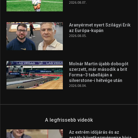
2026.08.07.
Aranyérmet nyert Szilágyi Erik
az Európa-kupán
2026.08.05.
Molnár Martin újabb dobogót
szerzett, már második a brit
Forma–3 tabelláján a
silverstone-i hétvége után
2026.08.04.
A legfrissebb videók
Az extrém időjárás és az
aszály következményeire hívja