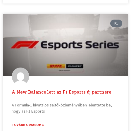
F1
A New Balance lett az F1 Esports új partnere
A Formula-1 hivatalos sajtóközleményében jelentette be,
hogy az F1 Esports
TOVÁBB OLVASOM »