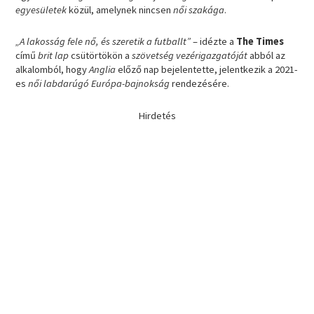
egyesületek
közül, amelynek nincsen
női szakága
.
„A lakosság fele nő, és szeretik a futballt”
– idézte a
The Times
című
brit lap
csütörtökön a
szövetség vezérigazgatóját
abból az
alkalomból, hogy
Anglia
előző nap bejelentette, jelentkezik a 2021-
es
női labdarúgó Európa-bajnokság
rendezésére.
Hirdetés