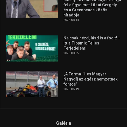
fel a figyelmet Litkai Gergely
és a Greenpeace közös
híradója
2025.08.14.
Ne csak nézd, lásd is a focit! –
itt a Tippmix Teljes
Terjedelem!
2025.08.05.
„A Forma-1-es Magyar
Nagydíj az egész nemzetnek
fontos”
2025.06.19.
Galéria