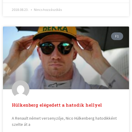
2018.08.23.
Nincs hozzászólás
F1
Hülkenberg elégedett a hatodik hellyel
A Renault német versenyzője, Nico Hülkenberg hatodikként
szelte át a