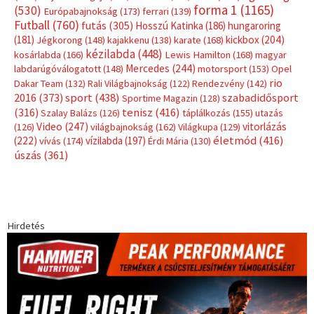
forma 1
(1165)
(530)
Európabajnokság
(173)
ferrari
(139)
Futball
(760)
futás
(305)
Hosszú Katinka
(186)
hungaroring
(181)
kickbox
(204)
Jégkorong
(148)
kajakkenu
(138)
karate
(168)
kézilabda
(448)
kosárlabda
(166)
Lewis Hamilton
(168)
magyar
Mercedes
(244)
labdarúgóválogatott
(148)
motorsport
(153)
Opel
rio
Dakar Team
(132)
Rali Világbajnokság
(122)
Rendezvény
(142)
sport
(438)
2016
(373)
szabadidősport
Sportime Magazin
(128)
(316)
tenisz
(416)
Szalay Balázs
(126)
táplálkozás
(155)
utazás
Video
(247)
vitorlázás
(126)
világbajnokság
(162)
Világkupa
(129)
életmód
(416)
(222)
vívás
(174)
vízilabda
(197)
Érdi Mária
(130)
úszás
(361)
Hirdetés