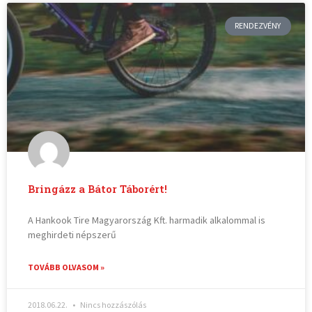
RENDEZVÉNY
Bringázz a Bátor Táborért!
A Hankook Tire Magyarország Kft. harmadik alkalommal is
meghirdeti népszerű
TOVÁBB OLVASOM »
2018.06.22.
Nincs hozzászólás