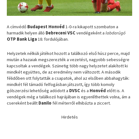
A címvédő
Budapest Honvéd
1-0-ra kikapott szombaton a
harmadik helyen álló
Debreceni VSC
vendégeként a
labdarúgó
OTP Bank Liga
18. fordulójában.
Helyzetek nélküli játékot hozott a találkozó első húsz perce, majd
miután a hazaiak megszerezték a vezetést, nagyobb sebességre
kapcsoltak a vendégek. Szünetig több nagy helyzetet alakított ki
mindkét együttes, de az eredmény nem változott. A második
félidőben ott folytatták a csapatok, ahol az elsőben abbahagyták:
mindkét fél támadó felfogásban játszott, így több komoly
gólszerzési lehetőség adódott a
DVSC
és a
Honvéd
előtt is. A
vendégek még a találkozó hajrájában is egyenlíthettek volna, ám a
csereként beállt
Danilo
fél méterről elhibázta a ziccert.
Hirdetés