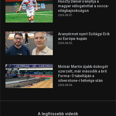
Túl a 18. X-en és rendezvények százain a Sportime Magazinnak
továbbra is a legfőbb célja, hogy a mindenki sportját minél
vonzóbbá tegye.
A rendszeres mozgás és a sport jobbá teheti az életed! Mindehhez
minden infót megtalálsz nálunk.
A legfrissebb hírek
Huszty Dániel irányítja a
magyar válogatottat a socca-
világbajnokságon
2026.08.07.
Aranyérmet nyert Szilágyi Erik
az Európa-kupán
2026.08.05.