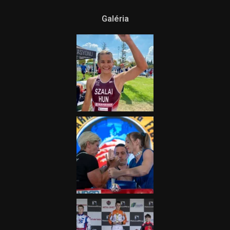
Ne csak nézd, lásd is a focit! –
itt a Tippmix Teljes
Terjedelem!
2025.08.05.
„A Forma-1-es Magyar
Nagydíj az egész nemzetnek
fontos”
2025.06.19.
Galéria