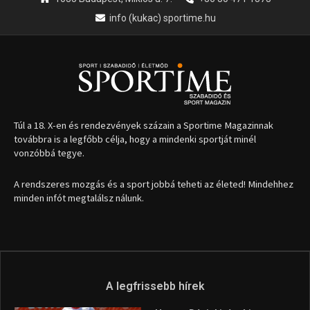
1035 Budapest, Miklós u. 7.
+36 30 471 1373
info (kukac) sportime.hu