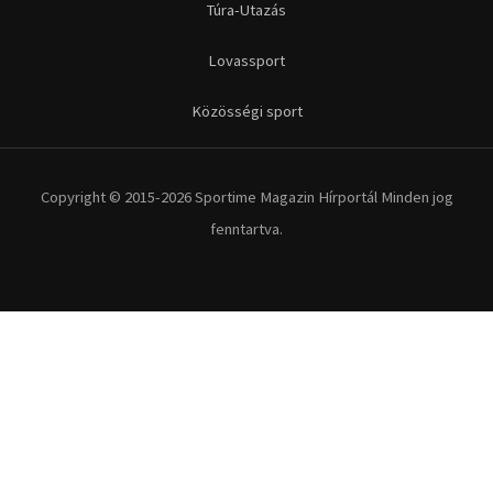
Futás
Kerékpár
Extrém Sportok
Fitnesz
Egyéb szabadidősport
Túra-Utazás
Lovassport
Közösségi sport