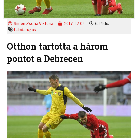
Simon Zsófia Viktória
2017-12-02
6:14 du.
Labdarúgás
Otthon tartotta a három
pontot a Debrecen