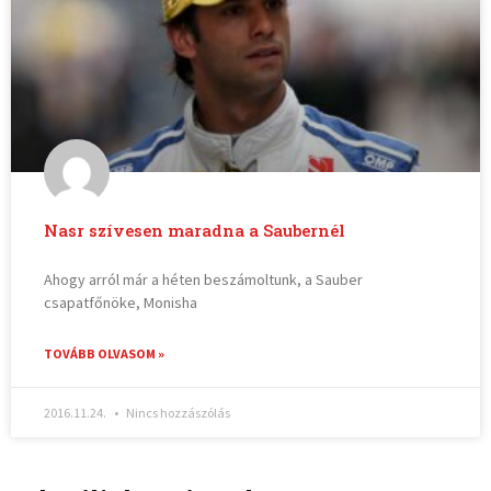
Nasr szívesen maradna a Saubernél
Ahogy arról már a héten beszámoltunk, a Sauber
csapatfőnöke, Monisha
TOVÁBB OLVASOM »
2016.11.24.
Nincs hozzászólás