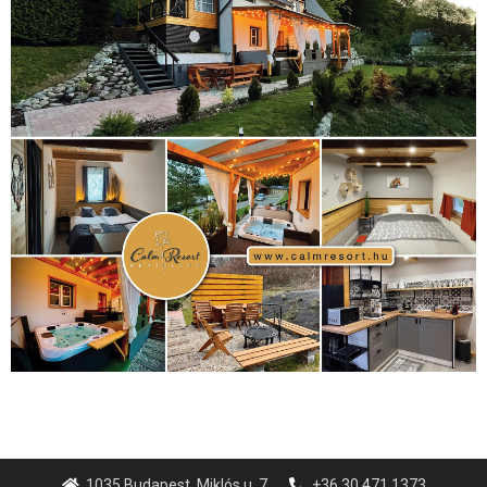
(316)
tenisz
(416)
Szalay Balázs
(126)
táplálkozás
(155)
utazás
Video
(247)
vitorlázás
(126)
világbajnokság
(162)
Világkupa
(129)
életmód
(416)
(222)
vívás
(174)
vízilabda
(197)
Érdi Mária
(130)
úszás
(361)
Hirdetés