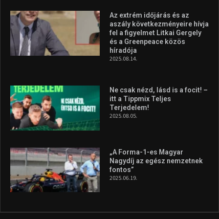
Molnár Martin újabb dobogót
szerzett, már második a brit
Forma–3 tabelláján a
silverstone-i hétvége után
2026.08.04.
A legfrissebb videók
Az extrém időjárás és az
aszály következményeire hívja
fel a figyelmet Litkai Gergely
és a Greenpeace közös
híradója
2025.08.14.