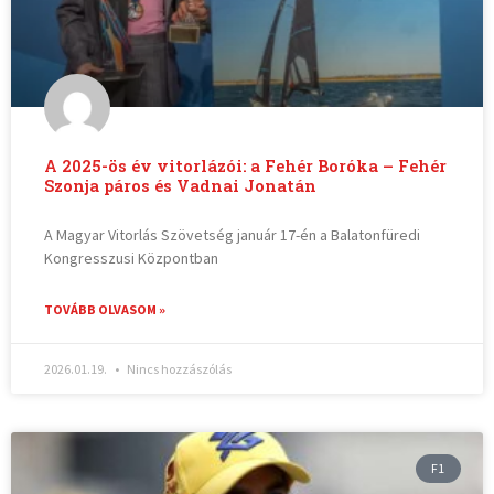
A 2025-ös év vitorlázói: a Fehér Boróka – Fehér
Szonja páros és Vadnai Jonatán
A Magyar Vitorlás Szövetség január 17-én a Balatonfüredi
Kongresszusi Központban
TOVÁBB OLVASOM »
2026.01.19.
Nincs hozzászólás
F1