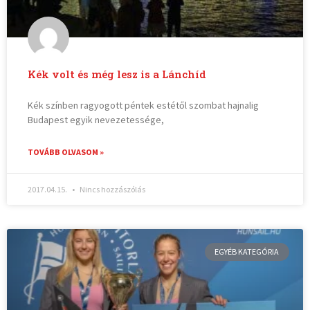
Kék volt és még lesz is a Lánchíd
Kék színben ragyogott péntek estétől szombat hajnalig
Budapest egyik nevezetessége,
TOVÁBB OLVASOM »
2017.04.15.
Nincs hozzászólás
EGYÉB KATEGÓRIA