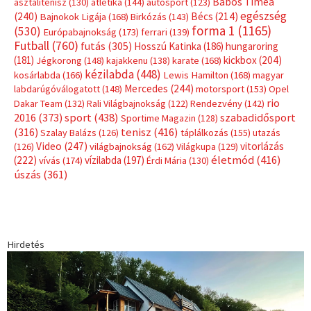
Címkék
Babos Tímea
asztalitenisz
(130)
atlétika
(144)
autosport
(123)
egészség
(240)
Bécs
(214)
Bajnokok Ligája
(168)
Birkózás
(143)
forma 1
(1165)
(530)
Európabajnokság
(173)
ferrari
(139)
Futball
(760)
futás
(305)
Hosszú Katinka
(186)
hungaroring
(181)
kickbox
(204)
Jégkorong
(148)
kajakkenu
(138)
karate
(168)
kézilabda
(448)
kosárlabda
(166)
Lewis Hamilton
(168)
magyar
Mercedes
(244)
labdarúgóválogatott
(148)
motorsport
(153)
Opel
rio
Dakar Team
(132)
Rali Világbajnokság
(122)
Rendezvény
(142)
sport
(438)
2016
(373)
szabadidősport
Sportime Magazin
(128)