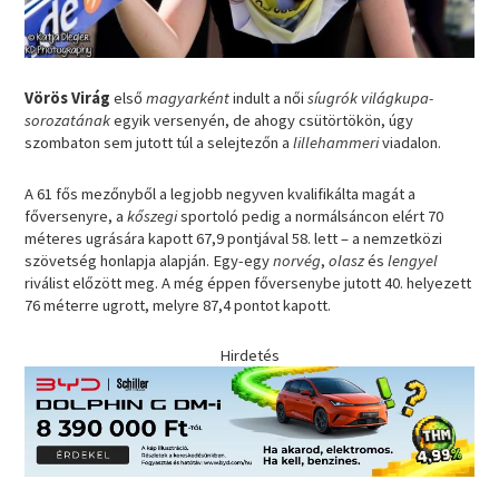
Vörös Virág
első
magyarként
indult a női
síugrók világkupa-
sorozatának
egyik versenyén, de ahogy csütörtökön, úgy
szombaton sem jutott túl a selejtezőn a
lillehammeri
viadalon.
A 61 fős mezőnyből a legjobb negyven kvalifikálta magát a
főversenyre, a
kőszegi
sportoló pedig a normálsáncon elért 70
méteres ugrására kapott 67,9 pontjával 58. lett – a nemzetközi
szövetség honlapja alapján. Egy-egy
norvég
,
olasz
és
lengyel
riválist előzött meg. A még éppen főversenybe jutott 40. helyezett
76 méterre ugrott, melyre 87,4 pontot kapott.
Hirdetés