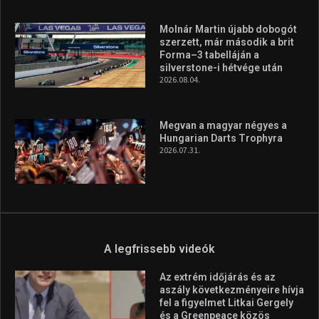
Molnár Martin újabb dobogót
szerzett, már második a brit
Forma–3 tabelláján a
silverstone-i hétvége után
2026.08.04.
Megvan a magyar négyes a
Hungarian Darts Trophyra
2026.07.31.
A legfrissebb videók
Az extrém időjárás és az
aszály következményeire hívja
fel a figyelmet Litkai Gergely
és a Greenpeace közös