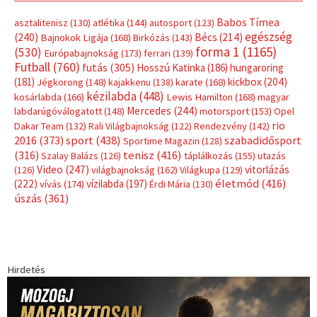
Babos Tímea
asztalitenisz
(130)
atlétika
(144)
autosport
(123)
egészség
(240)
Bécs
(214)
Bajnokok Ligája
(168)
Birkózás
(143)
forma 1
(1165)
(530)
Európabajnokság
(173)
ferrari
(139)
Futball
(760)
futás
(305)
Hosszú Katinka
(186)
hungaroring
(181)
kickbox
(204)
Jégkorong
(148)
kajakkenu
(138)
karate
(168)
kézilabda
(448)
kosárlabda
(166)
Lewis Hamilton
(168)
magyar
Mercedes
(244)
labdarúgóválogatott
(148)
motorsport
(153)
Opel
rio
Dakar Team
(132)
Rali Világbajnokság
(122)
Rendezvény
(142)
sport
(438)
2016
(373)
szabadidősport
Sportime Magazin
(128)
(316)
tenisz
(416)
Szalay Balázs
(126)
táplálkozás
(155)
utazás
Video
(247)
vitorlázás
(126)
világbajnokság
(162)
Világkupa
(129)
életmód
(416)
(222)
vívás
(174)
vízilabda
(197)
Érdi Mária
(130)
úszás
(361)
Hirdetés