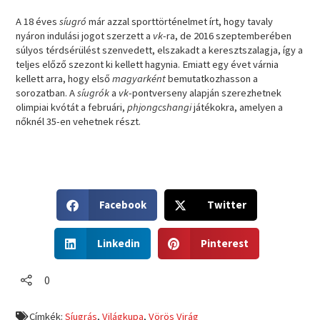
A 18 éves
síugró
már azzal sporttörténelmet írt, hogy tavaly
nyáron indulási jogot szerzett a
vk
-ra, de 2016 szeptemberében
súlyos térdsérülést szenvedett, elszakadt a keresztszalagja, így a
teljes előző szezont ki kellett hagynia. Emiatt egy évet várnia
kellett arra, hogy első
magyarként
bemutatkozhasson a
sorozatban. A
síugrók
a
vk
-pontverseny alapján szerezhetnek
olimpiai kvótát a februári,
phjongcshangi
játékokra, amelyen a
nőknél 35-en vehetnek részt.
S
S
Facebook
Twitter
h
h
a
a
S
S
r
r
Linkedin
Pinterest
h
h
e
e
a
a
o
o
r
r
0
n
n
e
e
f
t
o
o
a
w
Címkék:
Síugrás
,
Világkupa
,
Vörös Virág
n
n