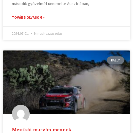
második győzelmét ünnepelte Ausztriában,
TOVÁBB OLVASOM »
2024.07.01.
Nincs hozzászólás
RALLY
Mexikói murván mennek