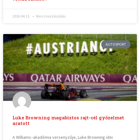
2016.04.13.
Nincs hozzászólás
AUTOSPORT
Luke Browning magabiztos rajt-cél győzelmet
aratott
A Williams–akadémia versenyzője, Luke Browning idei