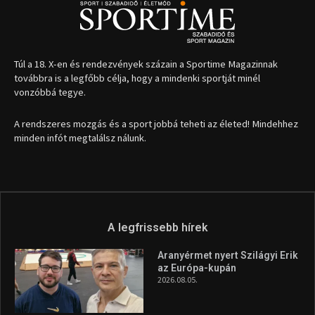
Túl a 18. X-en és rendezvények százain a Sportime Magazinnak
továbbra is a legfőbb célja, hogy a mindenki sportját minél
vonzóbbá tegye.
A rendszeres mozgás és a sport jobbá teheti az életed! Mindehhez
minden infót megtalálsz nálunk.
A legfrissebb hírek
Aranyérmet nyert Szilágyi Erik
az Európa-kupán
2026.08.05.