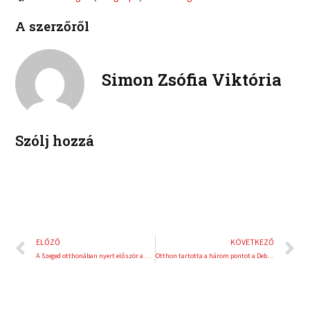
c
i
l
p
e
t
A szerzőről
i
i
b
t
n
n
o
e
k
t
o
r
e
e
Simon Zsófia Viktória
k
d
r
i
e
n
s
t
Szólj hozzá
Előző
K
ELŐZŐ
KÖVETKEZŐ
A Szeged otthonában nyert először a Wisla Plock
Otthon tartotta a három pontot a Debrecen