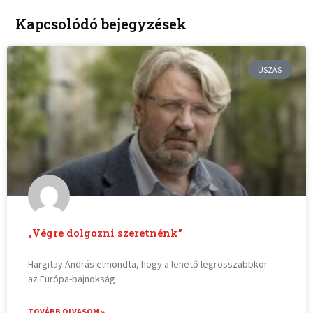
Kapcsolódó bejegyzések
ÚSZÁS
„Végre dolgozni szeretnénk”
Hargitay András elmondta, hogy a lehető legrosszabbkor –
az Európa-bajnokság
TOVÁBB OLVASOM »