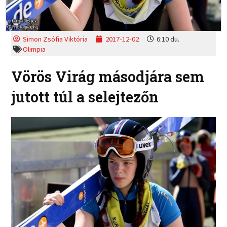
Simon Zsófia Viktória
2017-12-02
6:10 du.
Olimpia
Vörös Virág másodjára sem
jutott túl a selejtezőn