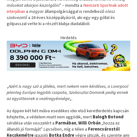
másokat akarjon kiszolgálni
” – mondta a
Nemzeti Sportnak adott
interjúban
a
magyar
állampolgársággal is rendelkező
olasz
szakvezető
a 24 éves középpályásról, aki egy-egy góllal és
gólpasszal vette ki a részét klubja diadalából.
Hirdetés
„
Azért is nagy szó a játéka, mert nekem nem kérdéses, a Liverpool
jelenleg Európa legjobb csapata, Szoboszlai Dominik pedig ennek
az együttesnek a vezéregyénisége
„.
Az éppen két hét múlva esedékes idei első kerethirdetés kapcsán
kifejtette, a védelem miatt nem aggódik, mert
Balogh Botond
sérülése után visszatért a
Parmában
,
Willi Orbán
„hozza az
állandó jó formáját”
Lipcsében
, míg a télen a
Ferencvárostól
Kecskemétre
igazoló
Botka Endre
végre játszik, és szerinte ami