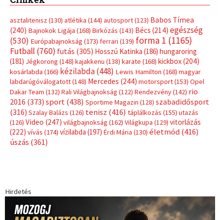
Babos Tímea
asztalitenisz
(130)
atlétika
(144)
autosport
(123)
egészség
(240)
Bécs
(214)
Bajnokok Ligája
(168)
Birkózás
(143)
forma 1
(1165)
(530)
Európabajnokság
(173)
ferrari
(139)
Futball
(760)
futás
(305)
Hosszú Katinka
(186)
hungaroring
(181)
kickbox
(204)
Jégkorong
(148)
kajakkenu
(138)
karate
(168)
kézilabda
(448)
kosárlabda
(166)
Lewis Hamilton
(168)
magyar
Mercedes
(244)
labdarúgóválogatott
(148)
motorsport
(153)
Opel
rio
Dakar Team
(132)
Rali Világbajnokság
(122)
Rendezvény
(142)
sport
(438)
2016
(373)
szabadidősport
Sportime Magazin
(128)
(316)
tenisz
(416)
Szalay Balázs
(126)
táplálkozás
(155)
utazás
Video
(247)
vitorlázás
(126)
világbajnokság
(162)
Világkupa
(129)
életmód
(416)
(222)
vívás
(174)
vízilabda
(197)
Érdi Mária
(130)
úszás
(361)
Hirdetés