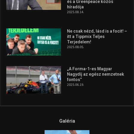
és a Greenpeace közös
híradója
2025.08.14.
Ne csak nézd, lásd is a focit! –
itt a Tippmix Teljes
Terjedelem!
2025.08.05.
„A Forma-1-es Magyar
Nagydíj az egész nemzetnek
fontos”
2025.06.19.
Galéria