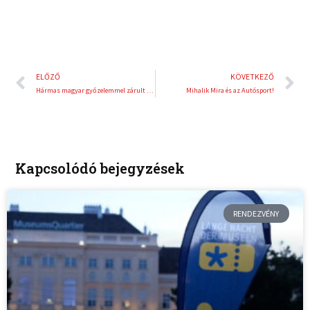
Előző
K
ELŐZŐ
KÖVETKEZŐ
Hármas magyar győzelemmel zárult Magyarország első FIS Snowboard versenye
Mihalik Mira és az Autósport!
Kapcsolódó bejegyzések
RENDEZVÉNY