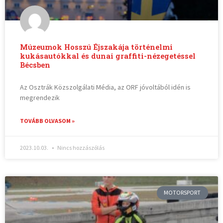
Múzeumok Hosszú Éjszakája történelmi
kukásautókkal és dunai graffiti-nézegetéssel
Bécsben
Az Osztrák Közszolgálati Média, az ORF jóvoltából idén is
megrendezik
TOVÁBB OLVASOM »
2023.10.03.
Nincs hozzászólás
MOTORSPORT