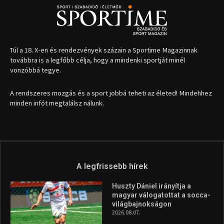
Túl a 18. X-en és rendezvények százain a Sportime Magazinnak
továbbra is a legfőbb célja, hogy a mindenki sportját minél
vonzóbbá tegye.
A rendszeres mozgás és a sport jobbá teheti az életed! Mindehhez
minden infót megtalálsz nálunk.
A legfrissebb hírek
Huszty Dániel irányítja a
magyar válogatottat a socca-
világbajnokságon
2026.08.07.