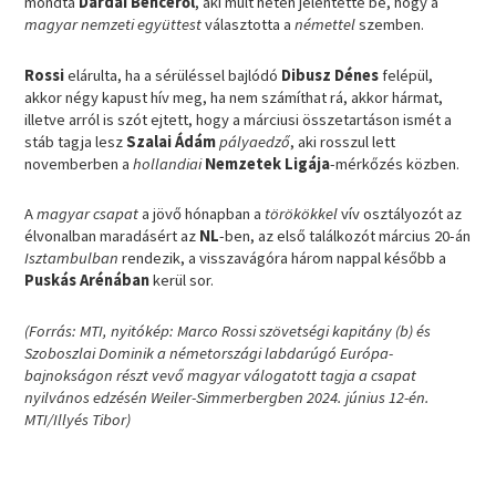
mondta
Dárdai Bencéről
, aki múlt héten jelentette be, hogy a
magyar nemzeti együttest
választotta a
némettel
szemben.
Rossi
elárulta, ha a sérüléssel bajlódó
Dibusz Dénes
felépül,
akkor négy kapust hív meg, ha nem számíthat rá, akkor hármat,
illetve arról is szót ejtett, hogy a márciusi összetartáson ismét a
stáb tagja lesz
Szalai Ádám
pályaedző
, aki rosszul lett
novemberben a
hollandiai
Nemzetek Ligája
-mérkőzés közben.
A
magyar csapat
a jövő hónapban a
törökökkel
vív osztályozót az
élvonalban maradásért az
NL
-ben, az első találkozót március 20-án
Isztambulban
rendezik, a visszavágóra három nappal később a
Puskás Arénában
kerül sor.
(Forrás: MTI, nyitókép: Marco Rossi szövetségi kapitány (b) és
Szoboszlai Dominik a németországi labdarúgó Európa-
bajnokságon részt vevő magyar válogatott tagja a csapat
nyilvános edzésén Weiler-Simmerbergben 2024. június 12-én.
MTI/Illyés Tibor)