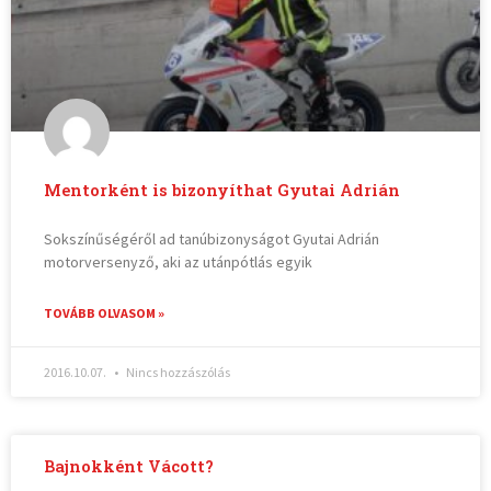
Mentorként is bizonyíthat Gyutai Adrián
Sokszínűségéről ad tanúbizonyságot Gyutai Adrián
motorversenyző, aki az utánpótlás egyik
TOVÁBB OLVASOM »
2016.10.07.
Nincs hozzászólás
Bajnokként Vácott?