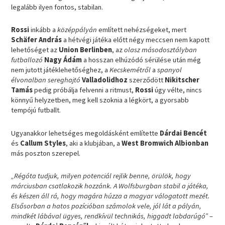
legalább ilyen fontos, stabilan.
Rossi
inkább a
középpályán
említett nehézségeket, mert
Schäfer András
a hétvégi játéka előtt négy meccsen nem kapott
lehetőséget az
Union Berlinben
, az
olasz másodosztályban
futballozó
Nagy Ádám
a hosszan elhúzódó sérülése után még
nem jutott játéklehetőséghez, a
Kecskemétről
a
spanyol
élvonalban sereghajtó
Valladolidhoz
szerződött
Nikitscher
Tamás
pedig próbálja felvenni a ritmust,
Rossi
úgy vélte, nincs
könnyű helyzetben, meg kell szoknia a légkört, a gyorsabb
tempójú futballt.
Ugyanakkor lehetséges megoldásként említette
Dárdai Bencét
és
Callum Styles
, aki a klubjában, a
West Bromwich Albionban
más poszton szerepel.
„Régóta tudjuk, milyen potenciál rejlik benne, örülök, hogy
márciusban csatlakozik hozzánk. A Wolfsburgban stabil a játéka,
és készen áll rá, hogy magára húzza a magyar válogatott mezét.
Elsősorban a hatos pozícióban számolok vele, jól lát a pályán,
mindkét lábával ügyes, rendkívül technikás, higgadt labdarúgó”
–