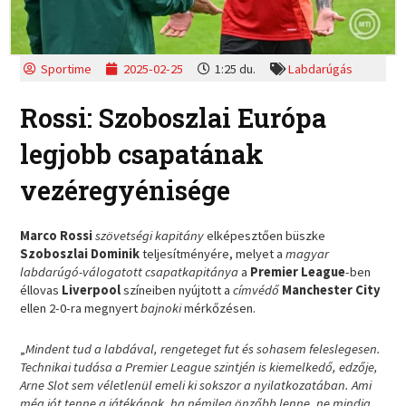
Sportime
2025-02-25
1:25 du.
Labdarúgás
Rossi: Szoboszlai Európa
legjobb csapatának
vezéregyénisége
Marco Rossi
szövetségi kapitány
elképesztően büszke
Szoboszlai Dominik
teljesítményére, melyet a
magyar
labdarúgó-válogatott csapatkapitánya
a
Premier League
-ben
éllovas
Liverpool
színeiben nyújtott a
címvédő
Manchester City
ellen 2-0-ra megnyert
bajnoki
mérkőzésen.
„
Mindent tud a labdával, rengeteget fut és sohasem feleslegesen.
Technikai tudása a Premier League szintjén is kiemelkedő, edzője,
Arne Slot sem véletlenül emeli ki sokszor a nyilatkozatában. Ami
még jót tenne a játékának, ha némileg önzőbb lenne, ne mindig