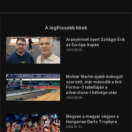
Túl a 18. X-en és rendezvények százain a Sportime Magazinnak
továbbra is a legfőbb célja, hogy a mindenki sportját minél
vonzóbbá tegye.
A rendszeres mozgás és a sport jobbá teheti az életed! Mindehhez
minden infót megtalálsz nálunk.
A legfrissebb hírek
Aranyérmet nyert Szilágyi Erik
az Európa-kupán
2026.08.05.