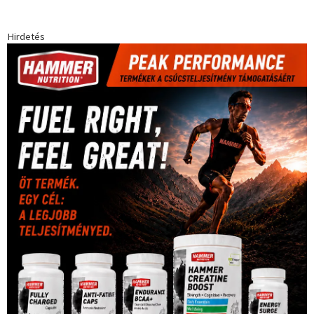
forma 1
(1165)
(530)
Európabajnokság
(173)
ferrari
(139)
Futball
(760)
futás
(305)
Hosszú Katinka
(186)
hungaroring
(181)
kickbox
(204)
Jégkorong
(148)
kajakkenu
(138)
karate
(168)
kézilabda
(448)
kosárlabda
(166)
Lewis Hamilton
(168)
magyar
Mercedes
(244)
labdarúgóválogatott
(148)
motorsport
(153)
Opel
rio
Dakar Team
(132)
Rali Világbajnokság
(122)
Rendezvény
(142)
sport
(438)
2016
(373)
szabadidősport
Sportime Magazin
(128)
(316)
tenisz
(416)
Szalay Balázs
(126)
táplálkozás
(155)
utazás
Video
(247)
vitorlázás
(126)
világbajnokság
(162)
Világkupa
(129)
életmód
(416)
(222)
vívás
(174)
vízilabda
(197)
Érdi Mária
(130)
úszás
(361)
Hirdetés