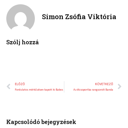
n
n
o
e
k
t
o
r
e
e
Simon Zsófia Viktória
k
d
r
i
e
n
s
t
Szólj hozzá
Előző
K
ELŐZŐ
KÖVETKEZŐ
Fordulatos mérkőzésen kapott ki Babos
Az élcsoportba rangsorolt Banda
Kapcsolódó bejegyzések