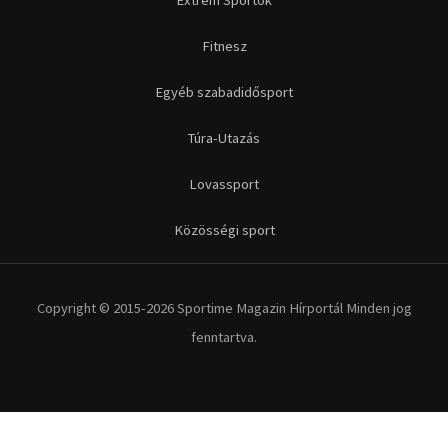
Futás
Kerékpár
Extrém Sportok
Fitnesz
Egyéb szabadidősport
Túra-Utazás