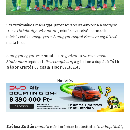
Százszázalékos mérleggel jutott tovább az elitkörbe a
magyar
U17-es labdarúgó-válogatott
, miután az utolsó, harmadik
mérkőzését is
megnyerte
. A
magyar csapat Koszovó
együttesét
múlta felül.
A
magyar együttes
ezúttal 3-1-re
győzött
a
Szusza Ferenc
Stadionban
lejátszott
összecsapáson
, a gólokon a duplázó
Tóth-
Gábor Kristóf
és
Csala Tibor
osztozott.
Hirdetés
Szélesi Zoltán
csapata
már korábban biztosította
továbbjutását
,