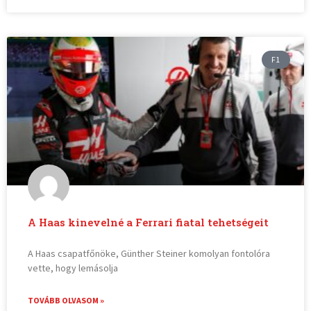
F1
A Haas kinevelné a Ferrari fiatal tehetségeit
A Haas csapatfőnöke, Günther Steiner komolyan fontolóra
vette, hogy lemásolja
TOVÁBB OLVASOM »