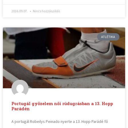
2016.09.07.
Nincs hozzászólás
ATLÉTIKA
Portugál győzelem női rúdugrásban a 13. Hopp
Parádén
A portugál Robeilys Peinado nyerte a 13. Hopp Parádé fő