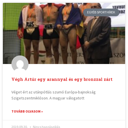
EGYÉB SPORTHÍREK
Végh Artúr egy arannyal és egy bronzzal zárt
Véget ért az utánpótlás szumó Európa-bajnokság
Szigetszentmiklóson. A magyar válogatott
TOVÁBB OLVASOM »
2019.09.30.
Nincs hozzászólás