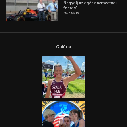
aszály következményeire hívja
fel a figyelmet Litkai Gergely
és a Greenpeace közös
híradója
2025.08.14.
Ne csak nézd, lásd is a focit! –
itt a Tippmix Teljes
Terjedelem!
2025.08.05.
„A Forma-1-es Magyar
Nagydíj az egész nemzetnek
fontos”
2025.06.19.
Galéria