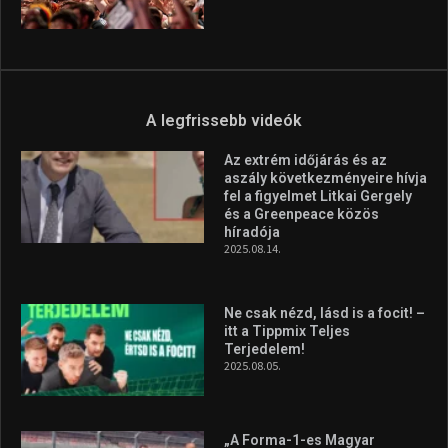
Molnár Martin újabb dobogót
szerzett, már második a brit
Forma–3 tabelláján a
silverstone-i hétvége után
2026.08.04.
Megvan a magyar négyes a
Hungarian Darts Trophyra
2026.07.31.
A legfrissebb videók
Az extrém időjárás és az