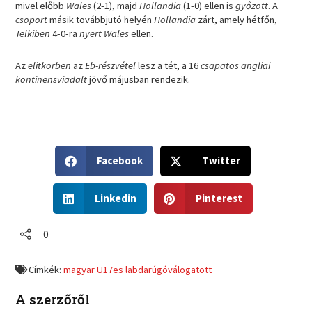
mivel előbb
Wales
(2-1), majd
Hollandia
(1-0) ellen is
győzött
. A
csoport
másik továbbjutó helyén
Hollandia
zárt, amely hétfőn,
Telkiben
4-0-ra
nyert Wales
ellen.
Az
elitkörben
az
Eb-részvétel
lesz a tét, a 16
csapatos angliai
kontinensviadalt
jövő májusban rendezik.
S
S
Facebook
Twitter
h
h
a
a
S
S
r
r
Linkedin
Pinterest
h
h
e
e
a
a
o
o
r
r
0
n
n
e
e
f
t
o
o
a
w
Címkék:
magyar U17es labdarúgóválogatott
n
n
c
i
l
p
e
t
A szerzőről
i
i
b
t