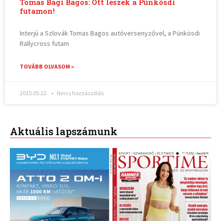
Tomas Bagi Bagos: Ott leszek a Pünkösdi
futamon!
Interjú a Szlovák Tomas Bagos autóversenyzővel, a Pünkösdi
Rallycross futam
TOVÁBB OLVASOM »
2015.05.22.
Nincs hozzászólás
Aktuális lapszámunk