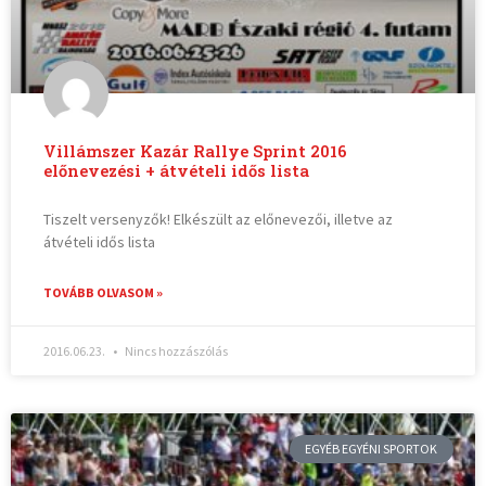
Villámszer Kazár Rallye Sprint 2016
előnevezési + átvételi idős lista
Tiszelt versenyzők! Elkészült az előnevezői, illetve az
átvételi idős lista
TOVÁBB OLVASOM »
2016.06.23.
Nincs hozzászólás
EGYÉB EGYÉNI SPORTOK