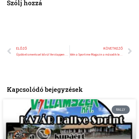
Szólj hozzá
Előző
K
ELŐZŐ
KÖVETKEZŐ
Újabb elismeréssel bővül Verstappen trófea-gyűjteménye
Idén a Sportime Magazin a második legsportosabb szerkesztőség!
Kapcsolódó bejegyzések
RALLY