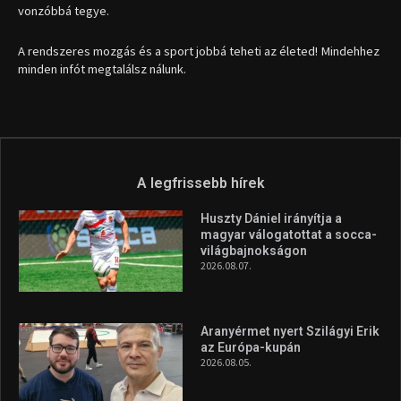
1035 Budapest, Miklós u. 7.
+36 30 471 1373
info (kukac) sportime.hu
Túl a 18. X-en és rendezvények százain a Sportime Magazinnak
továbbra is a legfőbb célja, hogy a mindenki sportját minél
vonzóbbá tegye.
A rendszeres mozgás és a sport jobbá teheti az életed! Mindehhez
minden infót megtalálsz nálunk.