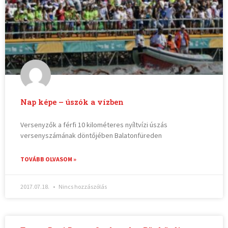
Nap képe – úszók a vízben
Versenyzők a férfi 10 kilométeres nyíltvízi úszás
versenyszámának döntőjében Balatonfüreden
TOVÁBB OLVASOM »
2017.07.18.
Nincs hozzászólás