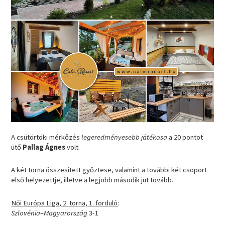
A csütörtöki mérkőzés
legeredményesebb játékosa
a 20 pontot
ütő
Pallag Ágnes
volt.
A két torna összesített győztese, valamint a további két csoport
első helyezettje, illetve a legjobb második jut tovább.
Női Európa Liga, 2. torna, 1. forduló
:
Szlovénia
–
Magyarország
3-1