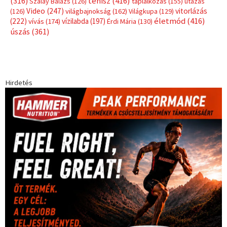
Címkék
Babos Tímea
asztalitenisz
(130)
atlétika
(144)
autosport
(123)
egészség
(240)
Bécs
(214)
Bajnokok Ligája
(168)
Birkózás
(143)
forma 1
(1165)
(530)
Európabajnokság
(173)
ferrari
(139)
Futball
(760)
futás
(305)
Hosszú Katinka
(186)
hungaroring
(181)
kickbox
(204)
Jégkorong
(148)
kajakkenu
(138)
karate
(168)
kézilabda
(448)
kosárlabda
(166)
Lewis Hamilton
(168)
magyar
Mercedes
(244)
labdarúgóválogatott
(148)
motorsport
(153)
Opel
rio
Dakar Team
(132)
Rali Világbajnokság
(122)
Rendezvény
(142)
sport
(438)
2016
(373)
szabadidősport
Sportime Magazin
(128)
(316)
tenisz
(416)
Szalay Balázs
(126)
táplálkozás
(155)
utazás
Video
(247)
vitorlázás
(126)
világbajnokság
(162)
Világkupa
(129)
életmód
(416)
(222)
vívás
(174)
vízilabda
(197)
Érdi Mária
(130)
úszás
(361)
Hirdetés