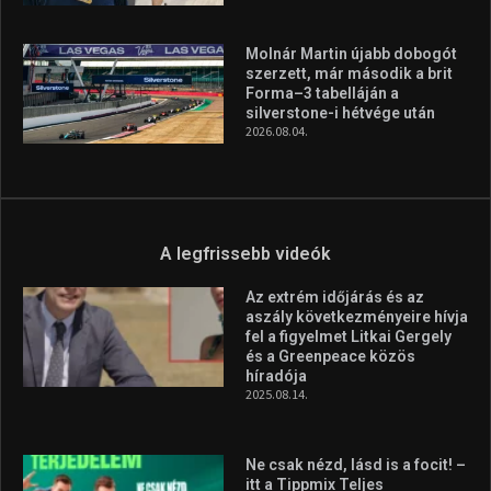
A legfrissebb hírek
Huszty Dániel irányítja a
magyar válogatottat a socca-
világbajnokságon
2026.08.07.
Aranyérmet nyert Szilágyi Erik
az Európa-kupán
2026.08.05.
Molnár Martin újabb dobogót
szerzett, már második a brit
Forma–3 tabelláján a
silverstone-i hétvége után
2026.08.04.