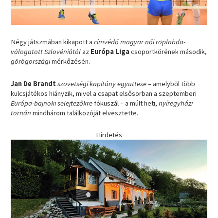
Négy játszmában kikapott a
címvédő magyar női röplabda-
válogatott Szlovéniától
az
Európa Liga
csoportkörének második,
görögországi
mérkőzésén.
Jan De Brandt
szövetségi kapitány együttese
– amelyből több
kulcsjátékos hiányzik, mivel a csapat elsősorban a szeptemberi
Európa-bajnoki selejtezőkre
fókuszál – a múlt heti,
nyíregyházi
tornán
mindhárom találkozóját elvesztette.
Hirdetés