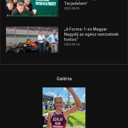
A legfrissebb videók
Az extrém időjárás és az
aszály következményeire hívja
fel a figyelmet Litkai Gergely
és a Greenpeace közös
híradója
2025.08.14.
Ne csak nézd, lásd is a focit! –
itt a Tippmix Teljes
Terjedelem!
2025.08.05.
„A Forma-1-es Magyar
Nagydíj az egész nemzetnek
fontos”
2025.06.19.