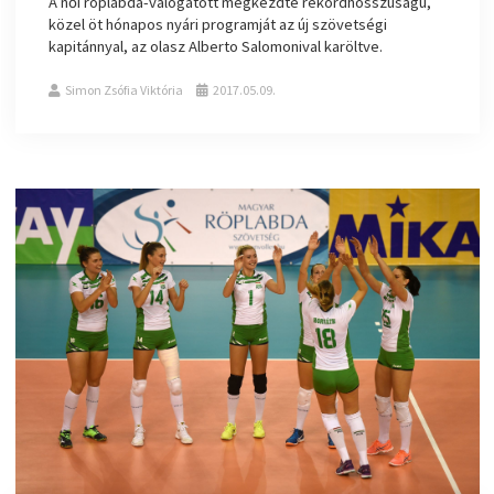
A női röplabda-válogatott megkezdte rekordhosszúságú,
közel öt hónapos nyári programját az új szövetségi
kapitánnyal, az olasz Alberto Salomonival karöltve.
Simon Zsófia Viktória
2017.05.09.