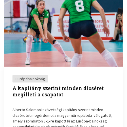
Európabajnokság
A kapitány szerint minden dicséret
megilleti a csapatot
Alberto Salomoni szövetségi kapitány szerint minden
dicséretet megérdemel a magyar női röplabda-válogatott,
amely szombaton 3-1-re kapott ki az Európa-bajnokság
csoportküzdelmeinek második fordulójában a lengyel