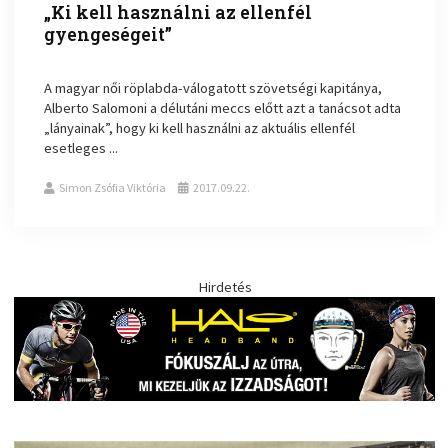
„Ki kell használni az ellenfél
gyengeségeit”
A magyar női röplabda-válogatott szövetségi kapitánya,
Alberto Salomoni a délutáni meccs előtt azt a tanácsot adta
„lányainak”, hogy ki kell használni az aktuális ellenfél
esetleges ...
Simon Zsófia Viktória
2017.09.22.
Hirdetés