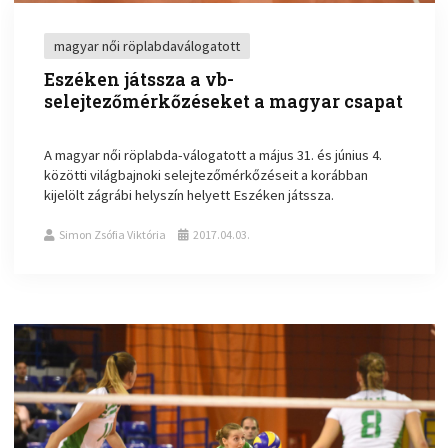
magyar női röplabdaválogatott
Eszéken játssza a vb-
selejtezőmérkőzéseket a magyar csapat
A magyar női röplabda-válogatott a május 31. és június 4.
közötti világbajnoki selejtezőmérkőzéseit a korábban
kijelölt zágrábi helyszín helyett Eszéken játssza.
Simon Zsófia Viktória
2017.04.03.