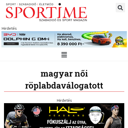
Skip
to
content
Hirdetés
Main
Menu
magyar női
röplabdaválogatott
Hirdetés