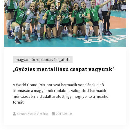
magyar női röplabdaválogatott
„Győztes mentalitású csapat vagyunk”
A World Grand Prix-sorozat harmadik vonalának első
állomásán a magyar női röplabda-válogatott harmadik
mérkőzésén is diadalt aratott, így megnyerte a mexikói
tornát.
Simon Zsófia Viktória
2017.07.10.