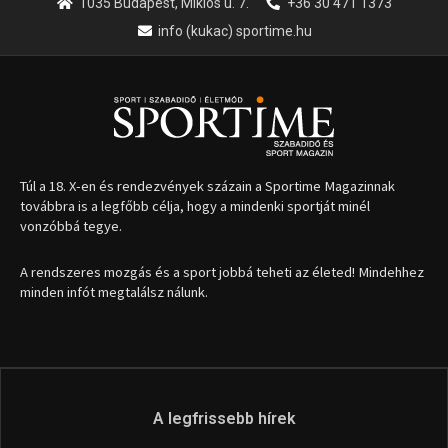
1035 Budapest, Miklós u. 7.
+36 30 471 1373
info (kukac) sportime.hu
Túl a 18. X-en és rendezvények százain a Sportime Magazinnak
továbbra is a legfőbb célja, hogy a mindenki sportját minél
vonzóbbá tegye.
A rendszeres mozgás és a sport jobbá teheti az életed! Mindehhez
minden infót megtalálsz nálunk.
A legfrissebb hírek