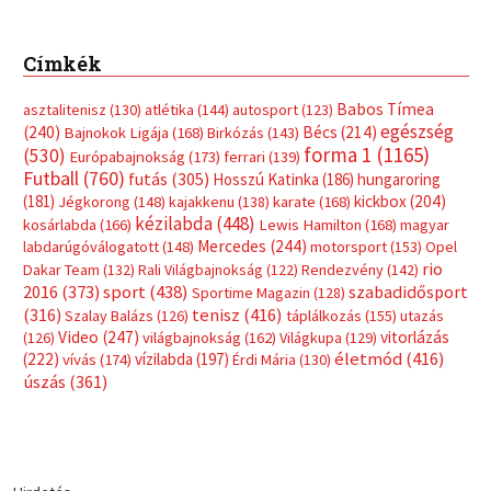
Címkék
Babos Tímea
asztalitenisz
(130)
atlétika
(144)
autosport
(123)
egészség
(240)
Bécs
(214)
Bajnokok Ligája
(168)
Birkózás
(143)
forma 1
(1165)
(530)
Európabajnokság
(173)
ferrari
(139)
Futball
(760)
futás
(305)
Hosszú Katinka
(186)
hungaroring
(181)
kickbox
(204)
Jégkorong
(148)
kajakkenu
(138)
karate
(168)
kézilabda
(448)
kosárlabda
(166)
Lewis Hamilton
(168)
magyar
Mercedes
(244)
labdarúgóválogatott
(148)
motorsport
(153)
Opel
rio
Dakar Team
(132)
Rali Világbajnokság
(122)
Rendezvény
(142)
sport
(438)
2016
(373)
szabadidősport
Sportime Magazin
(128)
(316)
tenisz
(416)
Szalay Balázs
(126)
táplálkozás
(155)
utazás
Video
(247)
vitorlázás
(126)
világbajnokság
(162)
Világkupa
(129)
életmód
(416)
(222)
vívás
(174)
vízilabda
(197)
Érdi Mária
(130)
úszás
(361)