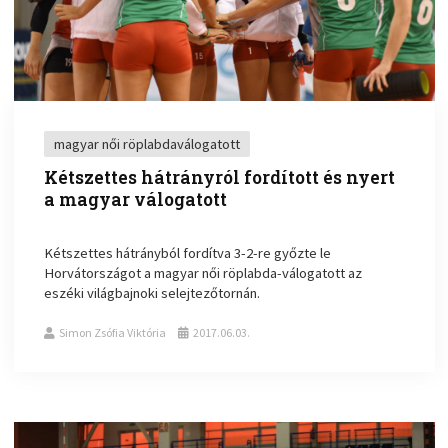
magyar női röplabdaválogatott
Kétszettes hátrányról fordított és nyert
a magyar válogatott
Kétszettes hátrányból fordítva 3-2-re győzte le
Horvátországot a magyar női röplabda-válogatott az
eszéki világbajnoki selejtezőtornán.
Simon Zsófia Viktória
2017.06.03.