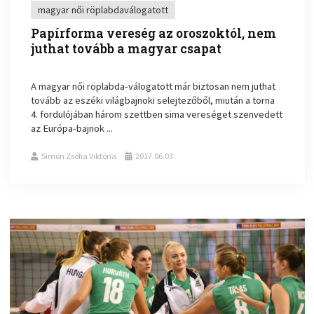
magyar női röplabdaválogatott
Papírforma vereség az oroszoktól, nem
juthat tovább a magyar csapat
A magyar női röplabda-válogatott már biztosan nem juthat
tovább az eszéki világbajnoki selejtezőből, miután a torna
4. fordulójában három szettben sima vereséget szenvedett
az Európa-bajnok ...
Simon Zsófia Viktória
2017.06.03.