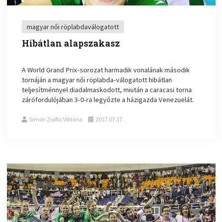
magyar női röplabdaválogatott
Hibátlan alapszakasz
A World Grand Prix-sorozat harmadik vonalának második
tornáján a magyar női röplabda-válogatott hibátlan
teljesítménnyel diadalmaskodott, miután a caracasi torna
zárófordulójában 3-0-ra legyőzte a házigazda Venezuelát.
Simon Zsófia Viktória
2017.07.17.