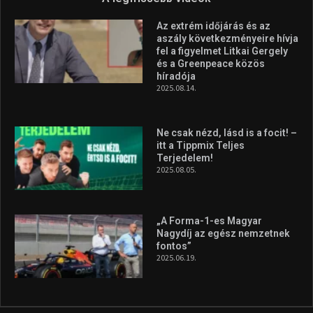
Az extrém időjárás és az
aszály következményeire hívja
fel a figyelmet Litkai Gergely
és a Greenpeace közös
híradója
2025.08.14.
Ne csak nézd, lásd is a focit! –
itt a Tippmix Teljes
Terjedelem!
2025.08.05.
„A Forma-1-es Magyar
Nagydíj az egész nemzetnek
fontos”
2025.06.19.