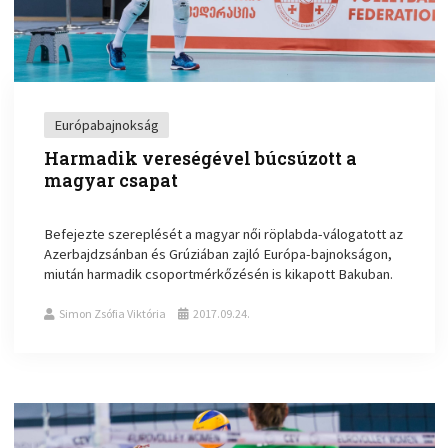
Európabajnokság
Harmadik vereségével búcsúzott a
magyar csapat
Befejezte szereplését a magyar női röplabda-válogatott az
Azerbajdzsánban és Grúziában zajló Európa-bajnokságon,
miután harmadik csoportmérkőzésén is kikapott Bakuban.
Simon Zsófia Viktória
2017.09.24.