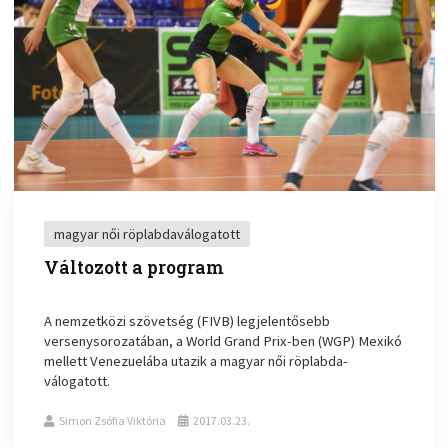
magyar női röplabdaválogatott
Változott a program
A nemzetközi szövetség (FIVB) legjelentősebb
versenysorozatában, a World Grand Prix-ben (WGP) Mexikó
mellett Venezuelába utazik a magyar női röplabda-
válogatott.
Simon Zsófia Viktória
2017.03.23.