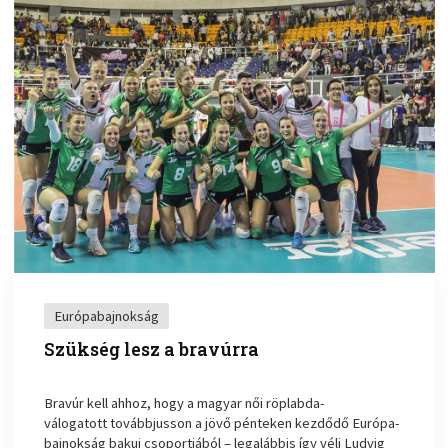
Európabajnokság
Szükség lesz a bravúrra
Bravúr kell ahhoz, hogy a magyar női röplabda-
válogatott továbbjusson a jövő pénteken kezdődő Európa-
bajnokság bakui csoportjából – legalábbis így véli Ludvig