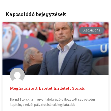
Kapcsolódó bejegyzések
LABDARÚGÁS
Megfiatalított keretet hirdetett Storck
Bernd Storck, a magyar labdarúgó-válogatott szövetségi
kapitánya edzői pályafutásának legfiatalabb