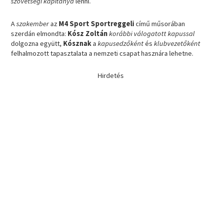
szövetségi kapitánya
lenni.
A
szakember
az
M4 Sport Sportreggeli
című műsorában
szerdán elmondta:
Kósz Zoltán
korábbi válogatott kapussal
dolgozna együtt,
Kósznak
a
kapusedzőként
és
klubvezetőként
felhalmozott tapasztalata a nemzeti csapat hasznára lehetne.
Hirdetés