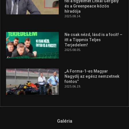
fel a figyelmet Litkai Gergely
és a Greenpeace közös
híradója
2025.08.14.
Ne csak nézd, lásd is a focit! –
itt a Tippmix Teljes
Terjedelem!
2025.08.05.
„A Forma-1-es Magyar
Nagydíj az egész nemzetnek
fontos”
2025.06.19.
Galéria