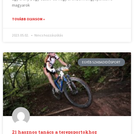
magyarok
TOVÁBB OLVASOM »
2023.05.02.
Nincs hozzászólás
EGYÉB SZABADIDŐSPORT
21 hasznos tanács a terepsportokhoz