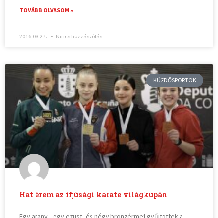
TOVÁBB OLVASOM »
2016.08.27.
Nincs hozzászólás
KÜZDŐSPORTOK
Hat érem az ifjúsági karate világkupán
Egy arany-, egy ezüst- és négy bronzérmet gyűjtöttek a