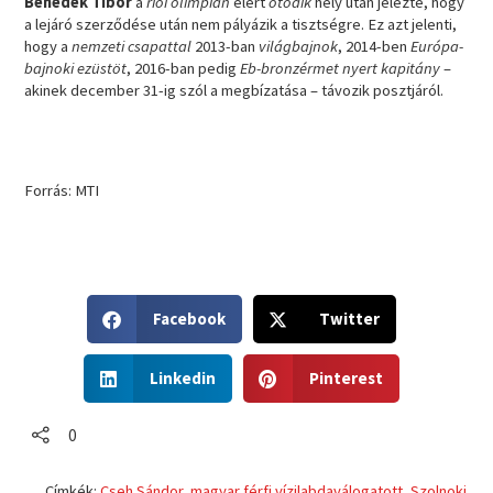
Benedek Tibor
a
riói olimpián
elért
ötödik
hely után jelezte, hogy
a lejáró szerződése után nem pályázik a tisztségre. Ez azt jelenti,
hogy a
nemzeti csapattal
2013-ban
világbajnok
, 2014-ben
Európa-
bajnoki ezüstöt
, 2016-ban pedig
Eb-bronzérmet nyert kapitány
–
akinek december 31-ig szól a megbízatása – távozik posztjáról.
Forrás: MTI
S
S
Facebook
Twitter
h
h
a
a
S
S
r
r
Linkedin
Pinterest
h
h
e
e
a
a
o
o
r
r
0
n
n
e
e
f
t
o
o
a
w
Címkék:
Cseh Sándor
,
magyar férfi vízilabdaválogatott
,
Szolnoki