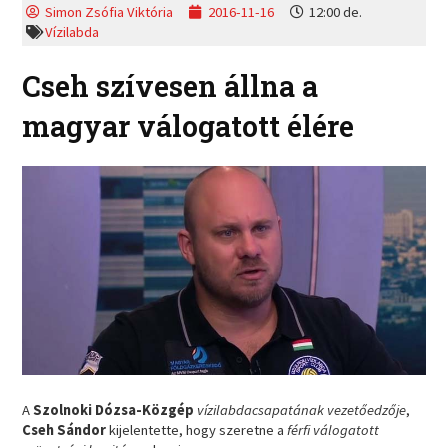
Simon Zsófia Viktória
2016-11-16
12:00 de.
Vízilabda
Cseh szívesen állna a
magyar válogatott élére
A
Szolnoki Dózsa-Közgép
vízilabdacsapatának vezetőedzője
,
Cseh Sándor
kijelentette, hogy szeretne a
férfi válogatott