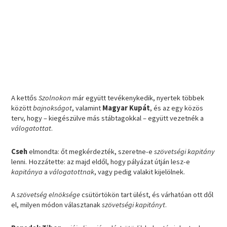
A kettős
Szolnokon
már együtt tevékenykedik, nyertek többek
között
bajnokságot
, valamint
Magyar Kupát
, és az egy közös
terv, hogy – kiegészülve más stábtagokkal – együtt vezetnék a
válogatottat
.
Cseh
elmondta: őt megkérdezték, szeretne-e
szövetségi kapitány
lenni. Hozzátette: az majd eldől, hogy pályázat útján lesz-e
kapitánya
a
válogatottnak
, vagy pedig valakit kijelölnek.
A
szövetség elnöksége
csütörtökön tart ülést, és várhatóan ott dől
el, milyen módon választanak
szövetségi kapitányt
.