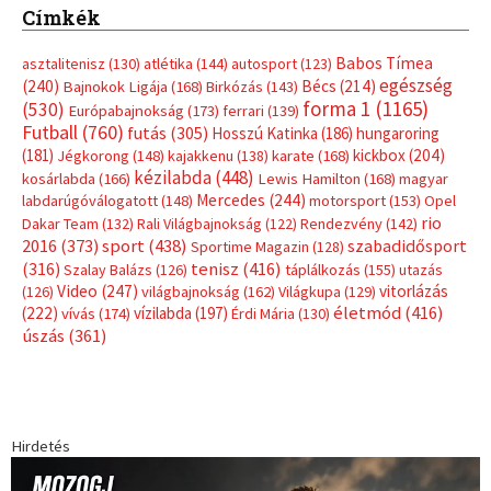
Címkék
Babos Tímea
asztalitenisz
(130)
atlétika
(144)
autosport
(123)
egészség
(240)
Bécs
(214)
Bajnokok Ligája
(168)
Birkózás
(143)
forma 1
(1165)
(530)
Európabajnokság
(173)
ferrari
(139)
Futball
(760)
futás
(305)
Hosszú Katinka
(186)
hungaroring
(181)
kickbox
(204)
Jégkorong
(148)
kajakkenu
(138)
karate
(168)
kézilabda
(448)
kosárlabda
(166)
Lewis Hamilton
(168)
magyar
Mercedes
(244)
labdarúgóválogatott
(148)
motorsport
(153)
Opel
rio
Dakar Team
(132)
Rali Világbajnokság
(122)
Rendezvény
(142)
sport
(438)
2016
(373)
szabadidősport
Sportime Magazin
(128)
(316)
tenisz
(416)
Szalay Balázs
(126)
táplálkozás
(155)
utazás
Video
(247)
vitorlázás
(126)
világbajnokság
(162)
Világkupa
(129)
életmód
(416)
(222)
vívás
(174)
vízilabda
(197)
Érdi Mária
(130)
úszás
(361)
Hirdetés