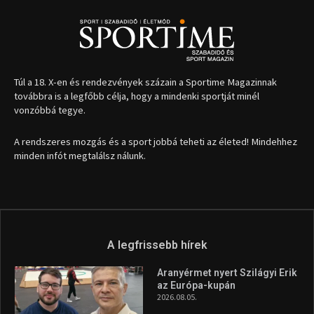
Túl a 18. X-en és rendezvények százain a Sportime Magazinnak
továbbra is a legfőbb célja, hogy a mindenki sportját minél
vonzóbbá tegye.
A rendszeres mozgás és a sport jobbá teheti az életed! Mindehhez
minden infót megtalálsz nálunk.
A legfrissebb hírek
Aranyérmet nyert Szilágyi Erik
az Európa-kupán
2026.08.05.