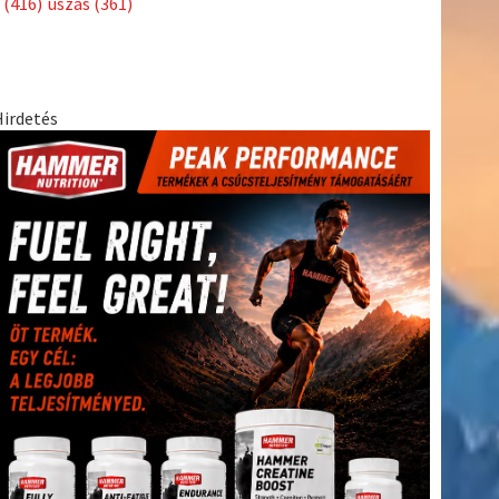
(416)
úszás
(361)
Hirdetés