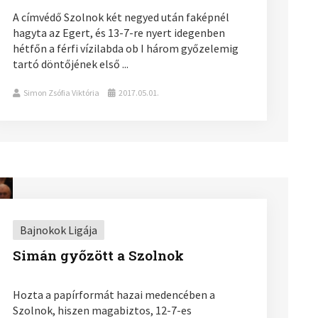
A címvédő Szolnok két negyed után faképnél
hagyta az Egert, és 13-7-re nyert idegenben
hétfőn a férfi vízilabda ob I három győzelemig
tartó döntőjének első ...
Simon Zsófia Viktória
2017.05.01.
Bajnokok Ligája
Simán győzött a Szolnok
Hozta a papírformát hazai medencében a
Szolnok, hiszen magabiztos, 12-7-es