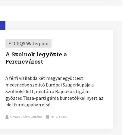
FTCPQS Waterpolo
A Szolnok legyőzte a
Ferencvárost
A férfi vízilabda két magyar együttest
medencébe szólító Európai Szuperkupája a
Szolnoké lett, miután a Bajnokok Ligája–
győztes Tisza-parti gárda büntetőkkel nyert az
idei Eurokupában első ...
Simon Zsófia Viktória
2017.11.05.