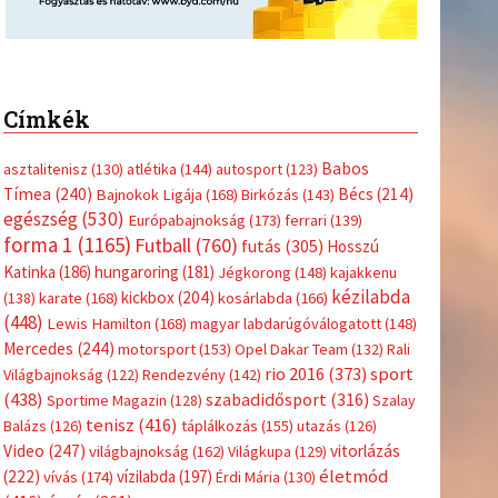
Címkék
Babos
asztalitenisz
(130)
atlétika
(144)
autosport
(123)
Tímea
(240)
Bécs
(214)
Bajnokok Ligája
(168)
Birkózás
(143)
egészség
(530)
Európabajnokság
(173)
ferrari
(139)
forma 1
(1165)
Futball
(760)
futás
(305)
Hosszú
Katinka
(186)
hungaroring
(181)
Jégkorong
(148)
kajakkenu
kézilabda
kickbox
(204)
(138)
karate
(168)
kosárlabda
(166)
(448)
Lewis Hamilton
(168)
magyar labdarúgóválogatott
(148)
Mercedes
(244)
motorsport
(153)
Opel Dakar Team
(132)
Rali
sport
rio 2016
(373)
Világbajnokság
(122)
Rendezvény
(142)
(438)
szabadidősport
(316)
Sportime Magazin
(128)
Szalay
tenisz
(416)
Balázs
(126)
táplálkozás
(155)
utazás
(126)
Video
(247)
vitorlázás
világbajnokság
(162)
Világkupa
(129)
életmód
(222)
vívás
(174)
vízilabda
(197)
Érdi Mária
(130)