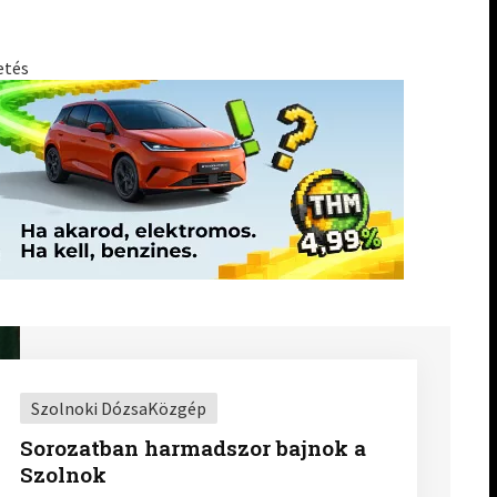
etés
Szolnoki DózsaKözgép
Sorozatban harmadszor bajnok a
Szolnok