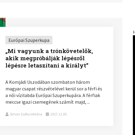
Európai Szuperkupa
„Mi vagyunk a trónkövetelők,
akik megpróbálják lépésről
lépésre letaszítani a királyt”
A Komjádi Uszodában szombaton három
magyar csapat részvételével kerül sor a férfi és
a női vízilabda Európai Szuperkupára. A férfiak
meccse igazi csemegének számít majd, ...
Simon Zsófia Viktória
2017.11.03.