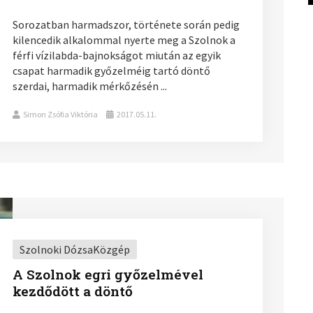
Sorozatban harmadszor, története során pedig
kilencedik alkalommal nyerte meg a Szolnok a
férfi vízilabda-bajnokságot miután az egyik
csapat harmadik győzelméig tartó döntő
szerdai, harmadik mérkőzésén ...
Simon Zsófia Viktória
2017.05.11.
Szolnoki DózsaKözgép
A Szolnok egri győzelmével
kezdődött a döntő