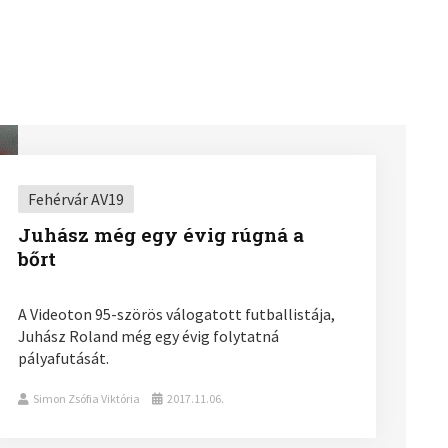
Fehérvár AV19
Juhász még egy évig rúgná a
bőrt
A Videoton 95-szörös válogatott futballistája,
Juhász Roland még egy évig folytatná
pályafutását.
Simon Zsófia Viktória
2017.11.06.