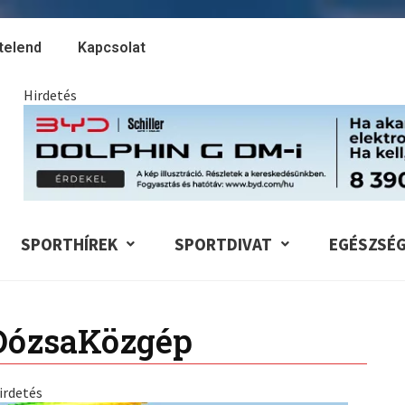
telend
Kapcsolat
Hirdetés
SPORTHÍREK
SPORTDIVAT
EGÉSZSÉ
DózsaKözgép
irdetés