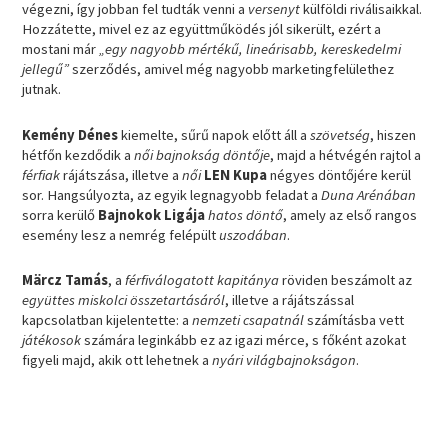
végezni, így jobban fel tudták venni a
versenyt
külföldi riválisaikkal.
Hozzátette, mivel ez az együttműködés jól sikerült, ezért a
mostani már
„egy nagyobb mértékű, lineárisabb, kereskedelmi
jellegű”
szerződés, amivel még nagyobb marketingfelülethez
jutnak.
Kemény Dénes
kiemelte, sűrű napok előtt áll a
szövetség
, hiszen
hétfőn kezdődik a
női bajnokság döntője
, majd a hétvégén rajtol a
férfiak
rájátszása, illetve a
női
LEN Kupa
négyes döntőjére kerül
sor. Hangsúlyozta, az egyik legnagyobb feladat a
Duna Arénában
sorra kerülő
Bajnokok Ligája
hatos döntő
, amely az első rangos
esemény lesz a nemrég felépült
uszodában
.
Märcz Tamás
, a
férfiválogatott kapitánya
röviden beszámolt az
együttes miskolci összetartásáról
, illetve a rájátszással
kapcsolatban kijelentette: a
nemzeti csapatnál
számításba vett
játékosok
számára leginkább ez az igazi mérce, s főként azokat
figyeli majd, akik ott lehetnek a
nyári világbajnokságon
.