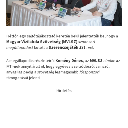
Hétfőn egy sajtótájékoztató keretén belül jelentették be, hogy a
Magyar Vízilabda Szövetség (MVLSZ)
szponzori
megállapodást
kötött a
Szerencsejáték Zrt.
-vel.
A megállapodás részleteiről
Kemény Dénes
, az
MVLSZ
elnöke
az
MTI-nek annyit árult el, hogy egyéves szerződésről van szó,
anyagilag pedig a
szövetség
legmagasabb
főszponzori
támogatását jelenti.
Hirdetés