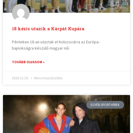
18 kézis utazik a Kárpát Kupára
Pénteken 18-an utaztak el Kolozsvárra az Európa-
bajnokságra készülő magyar női
TOVÁBB OLVASOM »
2016.11.25.
Nincs hozzászólás
EGYÉB SPORTHÍREK