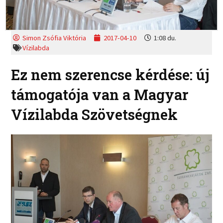
Simon Zsófia Viktória
2017-04-10
1:08 du.
Vízilabda
Ez nem szerencse kérdése: új
támogatója van a Magyar
Vízilabda Szövetségnek