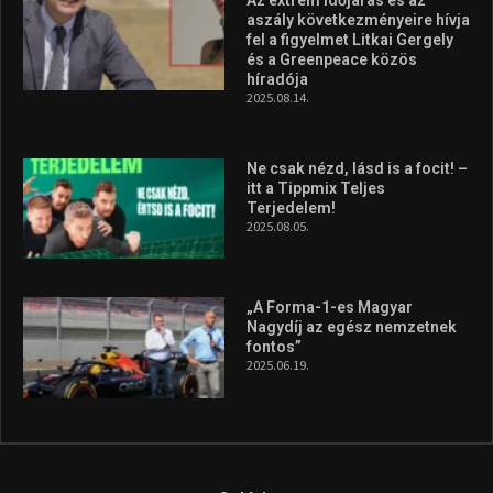
Az extrém időjárás és az
aszály következményeire hívja
fel a figyelmet Litkai Gergely
és a Greenpeace közös
híradója
2025.08.14.
Ne csak nézd, lásd is a focit! –
itt a Tippmix Teljes
Terjedelem!
2025.08.05.
„A Forma-1-es Magyar
Nagydíj az egész nemzetnek
fontos”
2025.06.19.