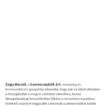
Zsiga Marcell
, a
Szerencsejáték Zrt.
marketing és
kommunikációs igazgatója
elmondta, hogy már az előző idényben
is hozzájárultak a
magyar vízilabda
sikeréhez, hiszen
támogatásuknak köszönhetően főként a
nemzetközi kupákban
érdekelt
csapatok
magasabb színvonalú szakmai munkát tudtak