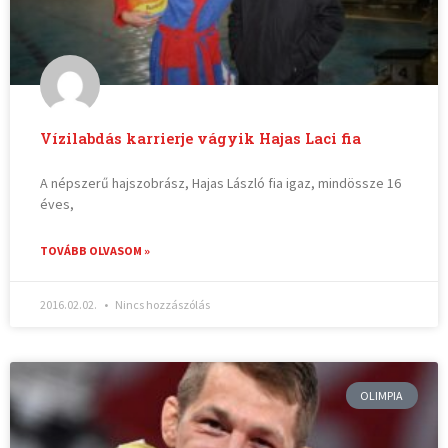
Vízilabdás karrierje vágyik Hajas Laci fia
A népszerű hajszobrász, Hajas László fia igaz, mindössze 16
éves,
TOVÁBB OLVASOM »
2016.02.02.
Nincs hozzászólás
OLIMPIA