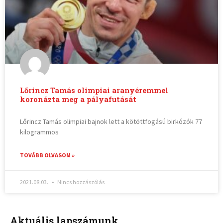
Lőrincz Tamás olimpiai aranyéremmel
koronázta meg a pályafutását
Lőrincz Tamás olimpiai bajnok lett a kötöttfogású birkózók 77
kilogrammos
TOVÁBB OLVASOM »
2021.08.03.
Nincs hozzászólás
Aktuális lapszámunk