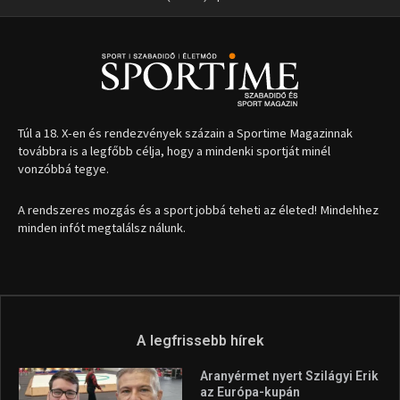
Túl a 18. X-en és rendezvények százain a Sportime Magazinnak
továbbra is a legfőbb célja, hogy a mindenki sportját minél
vonzóbbá tegye.
A rendszeres mozgás és a sport jobbá teheti az életed! Mindehhez
minden infót megtalálsz nálunk.
A legfrissebb hírek
Aranyérmet nyert Szilágyi Erik
az Európa-kupán