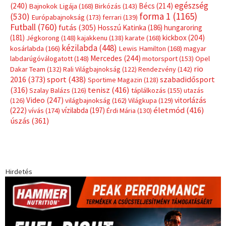
egészség
(240)
Bécs
(214)
Bajnokok Ligája
(168)
Birkózás
(143)
forma 1
(1165)
(530)
Európabajnokság
(173)
ferrari
(139)
Futball
(760)
futás
(305)
Hosszú Katinka
(186)
hungaroring
(181)
kickbox
(204)
Jégkorong
(148)
kajakkenu
(138)
karate
(168)
kézilabda
(448)
kosárlabda
(166)
Lewis Hamilton
(168)
magyar
Mercedes
(244)
labdarúgóválogatott
(148)
motorsport
(153)
Opel
rio
Dakar Team
(132)
Rali Világbajnokság
(122)
Rendezvény
(142)
sport
(438)
2016
(373)
szabadidősport
Sportime Magazin
(128)
(316)
tenisz
(416)
Szalay Balázs
(126)
táplálkozás
(155)
utazás
Video
(247)
vitorlázás
(126)
világbajnokság
(162)
Világkupa
(129)
életmód
(416)
(222)
vívás
(174)
vízilabda
(197)
Érdi Mária
(130)
úszás
(361)
Hirdetés