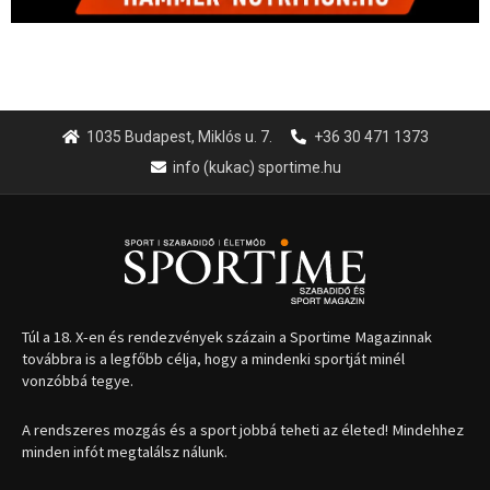
1035 Budapest, Miklós u. 7.
+36 30 471 1373
info (kukac) sportime.hu
Túl a 18. X-en és rendezvények százain a Sportime Magazinnak
továbbra is a legfőbb célja, hogy a mindenki sportját minél
vonzóbbá tegye.
A rendszeres mozgás és a sport jobbá teheti az életed! Mindehhez
minden infót megtalálsz nálunk.