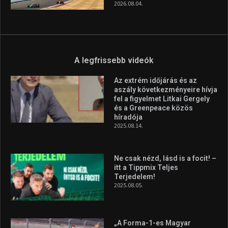
2026.08.04.
A legfrissebb videók
Az extrém időjárás és az
aszály következményeire hívja
fel a figyelmet Litkai Gergely
és a Greenpeace közös
híradója
2025.08.14.
Ne csak nézd, lásd is a focit! –
itt a Tippmix Teljes
Terjedelem!
2025.08.05.
„A Forma-1-es Magyar