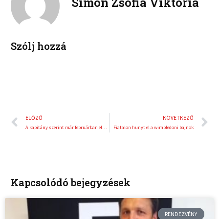
Simon Zsófia Viktória
d
r
i
e
n
s
t
Szólj hozzá
Előző
K
ELŐZŐ
KÖVETKEZŐ
A kapitány szerint már februárban eldőlhet a kijutás
Fiatalon hunyt el a wimbledoni bajnok
Kapcsolódó bejegyzések
RENDEZVÉNY