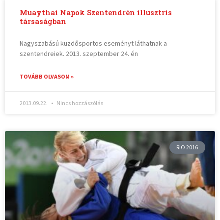
Muaythai Napok Szentendrén illusztris
társaságban
Nagyszabású küzdősportos eseményt láthatnak a
szentendreiek. 2013. szeptember 24. én
TOVÁBB OLVASOM »
2013.09.22.
Nincs hozzászólás
RIO 2016