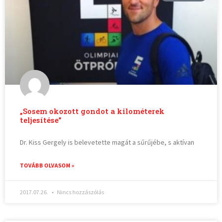
„Sosem okozott gondot a kilométerek
teljesítése”
Dr. Kiss Gergely is belevetette magát a sűrűjébe, s aktívan
TOVÁBB OLVASOM »
2017.07.26.
Nincs hozzászólás