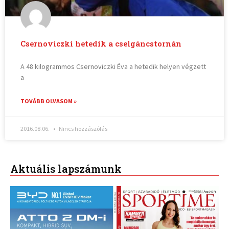
Csernoviczki hetedik a cselgáncstornán
A 48 kilogrammos Csernoviczki Éva a hetedik helyen végzett
a
TOVÁBB OLVASOM »
2016.08.06.
Nincs hozzászólás
Aktuális lapszámunk