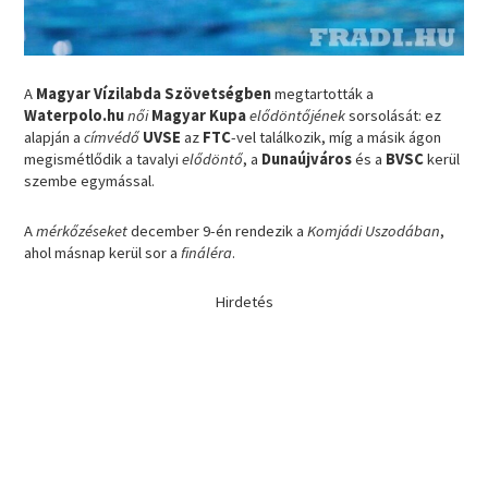
A
Magyar Vízilabda Szövetségben
megtartották a
Waterpolo.hu
női
Magyar Kupa
elődöntőjének
sorsolását: ez
alapján a
címvédő
UVSE
az
FTC
-vel találkozik, míg a másik ágon
megismétlődik a tavalyi
elődöntő
, a
Dunaújváros
és a
BVSC
kerül
szembe egymással.
A
mérkőzéseket
december 9-én rendezik a
Komjádi Uszodában
,
ahol másnap kerül sor a
fináléra
.
Hirdetés