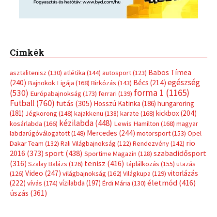
Címkék
Babos Tímea
asztalitenisz
(130)
atlétika
(144)
autosport
(123)
egészség
(240)
Bécs
(214)
Bajnokok Ligája
(168)
Birkózás
(143)
forma 1
(1165)
(530)
Európabajnokság
(173)
ferrari
(139)
Futball
(760)
futás
(305)
Hosszú Katinka
(186)
hungaroring
(181)
kickbox
(204)
Jégkorong
(148)
kajakkenu
(138)
karate
(168)
kézilabda
(448)
kosárlabda
(166)
Lewis Hamilton
(168)
magyar
Mercedes
(244)
labdarúgóválogatott
(148)
motorsport
(153)
Opel
rio
Dakar Team
(132)
Rali Világbajnokság
(122)
Rendezvény
(142)
sport
(438)
2016
(373)
szabadidősport
Sportime Magazin
(128)
(316)
tenisz
(416)
Szalay Balázs
(126)
táplálkozás
(155)
utazás
Video
(247)
vitorlázás
(126)
világbajnokság
(162)
Világkupa
(129)
életmód
(416)
(222)
vívás
(174)
vízilabda
(197)
Érdi Mária
(130)
úszás
(361)