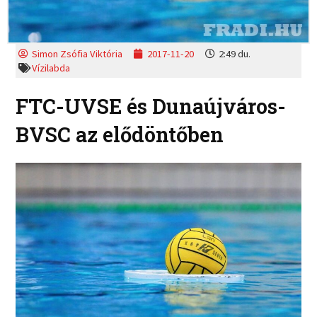
Simon Zsófia Viktória
2017-11-20
2:49 du.
Vízilabda
FTC-UVSE és Dunaújváros-
BVSC az elődöntőben