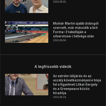
A legfrissebb hírek
Huszty Dániel irányítja a
magyar válogatottat a socca-
világbajnokságon
2026.08.07.
Aranyérmet nyert Szilágyi Erik
az Európa-kupán
2026.08.05.
Molnár Martin újabb dobogót
szerzett, már második a brit
Forma–3 tabelláján a
silverstone-i hétvége után
2026.08.04.