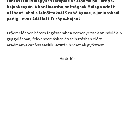
Fantasztikus magyar szereplés az erőemelők Európa-
bajnokságán. A kontinensbajnokságnak Málaga adott
otthont, ahol a felnőtteknél Szabó Ágnes, a junioroknál
pedig Lovas Adél lett Európa-bajnok.
Erőemelésben három fogásnemben versenyeznek az indulók. A
guggolásban, fekvenyomásban és felhúzásban elért
eredményeket összesítik, ezután hirdetnek győztest.
Hirdetés