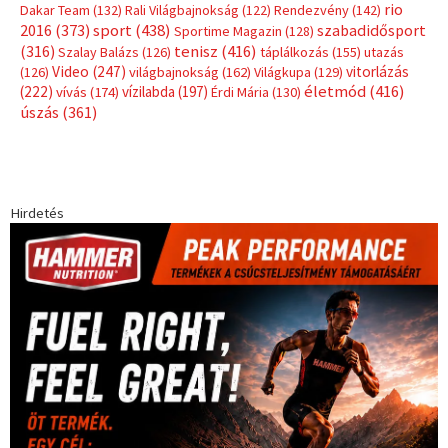
Címkék
Babos Tímea
asztalitenisz
(130)
atlétika
(144)
autosport
(123)
egészség
(240)
Bécs
(214)
Bajnokok Ligája
(168)
Birkózás
(143)
forma 1
(1165)
(530)
Európabajnokság
(173)
ferrari
(139)
Futball
(760)
futás
(305)
Hosszú Katinka
(186)
hungaroring
(181)
kickbox
(204)
Jégkorong
(148)
kajakkenu
(138)
karate
(168)
kézilabda
(448)
kosárlabda
(166)
Lewis Hamilton
(168)
magyar
Mercedes
(244)
labdarúgóválogatott
(148)
motorsport
(153)
Opel
rio
Dakar Team
(132)
Rali Világbajnokság
(122)
Rendezvény
(142)
sport
(438)
2016
(373)
szabadidősport
Sportime Magazin
(128)
(316)
tenisz
(416)
Szalay Balázs
(126)
táplálkozás
(155)
utazás
Video
(247)
vitorlázás
(126)
világbajnokság
(162)
Világkupa
(129)
életmód
(416)
(222)
vívás
(174)
vízilabda
(197)
Érdi Mária
(130)
úszás
(361)