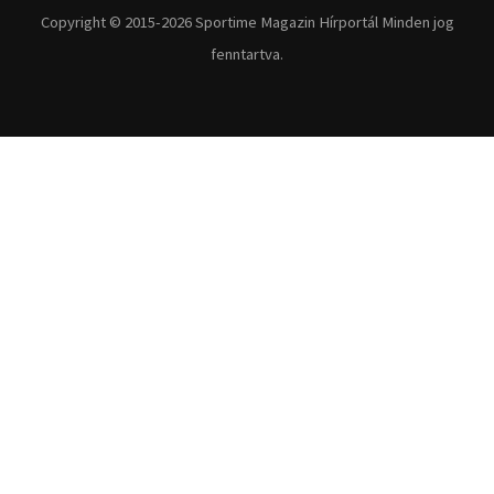
Fitnesz
Egyéb szabadidősport
Túra-Utazás
Lovassport
Közösségi sport
Copyright © 2015-2026 Sportime Magazin Hírportál Minden jog
fenntartva.