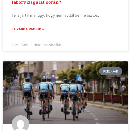
laborvizsgálat során?
Te is jártál már úgy, hogy nem voltál benne biztos,
TOVÁBB OLVASOM »
2024.02.08.
Nincs hozzászólás
KERÉKPÁR