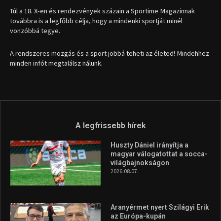
1035 Budapest, Miklós u. 7.
+36 30 471 1373
info (kukac) sportime.hu
Túl a 18. X-en és rendezvények százain a Sportime Magazinnak
továbbra is a legfőbb célja, hogy a mindenki sportját minél
vonzóbbá tegye.
A rendszeres mozgás és a sport jobbá teheti az életed! Mindehhez
minden infót megtalálsz nálunk.