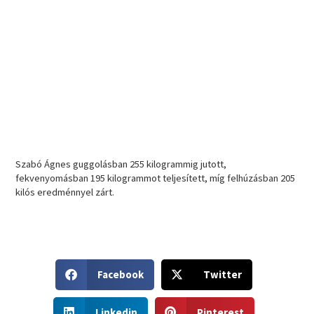
Szabó Ágnes guggolásban 255 kilogrammig jutott,
fekvenyomásban 195 kilogrammot teljesített, míg felhúzásban 205
kilós eredménnyel zárt.
S
S
Facebook
Twitter
h
h
a
a
S
S
r
r
Linkedin
Pinterest