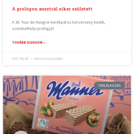
A prológon ausztrál siker született
A 38. Tour de Hongrie kerékpáros körverseny keddi,
szombathelyi prológját
TOVÁBB OLVASOM »
2017.06.28.
Nincs hozzászólás
TÁPLÁLKOZÁS