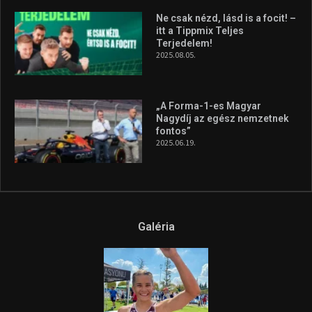
A legfrissebb videók
Az extrém időjárás és az
aszály következményeire hívja
fel a figyelmet Litkai Gergely
és a Greenpeace közös
híradója
2025.08.14.
Ne csak nézd, lásd is a focit! –
itt a Tippmix Teljes
Terjedelem!
2025.08.05.
„A Forma-1-es Magyar
Nagydíj az egész nemzetnek