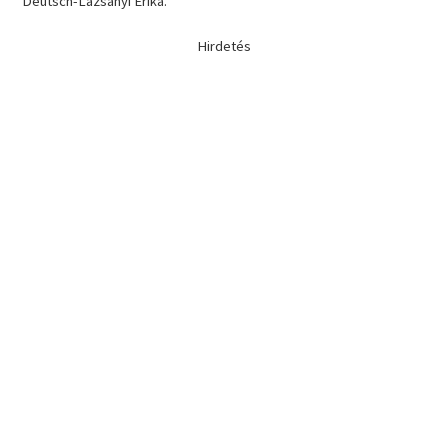
Deutsch-Lazsányi Erika.
Hirdetés