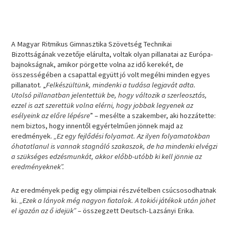
A Magyar Ritmikus Gimnasztika Szövetség Technikai
Bizottságának vezetője elárulta, voltak olyan pillanatai az Európa-
bajnokságnak, amikor pörgette volna az idő kerekét, de
összességében a csapattal együtt jó volt megélni minden egyes
pillanatot. „
Felkészültünk, mindenki a tudása legjavát adta.
Utolsó pillanatban jelentettük be, hogy változik a szerleosztás,
ezzel is azt szerettük volna elérni, hogy jobbak legyenek az
esélyeink az előre lépésre
” – mesélte a szakember, aki hozzátette:
nem biztos, hogy innentől egyértelműen jönnek majd az
eredmények.
„Ez egy fejlődési folyamat. Az ilyen folyamatokban
óhatatlanul is vannak stagnáló szakaszok, de ha mindenki elvégzi
a szükséges edzésmunkát, akkor előbb-utóbb ki kell jönnie az
eredményeknek”.
Az eredmények pedig egy olimpiai részvételben csúcsosodhatnak
ki.
„Ezek a lányok még nagyon fiatalok. A tokiói játékok után jöhet
el igazán az ő idejük”
– összegzett Deutsch-Lazsányi Erika.