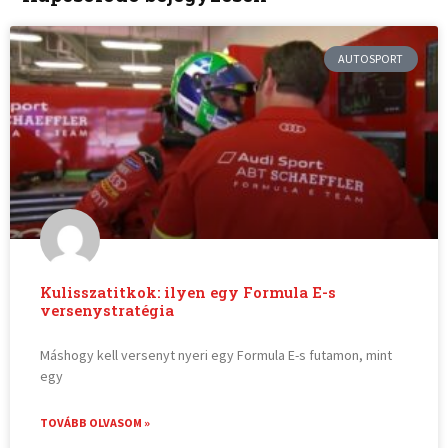
AUTOSPORT
Kulisszatitkok: ilyen egy Formula E-s
versenystratégia
Máshogy kell versenyt nyeri egy Formula E-s futamon, mint
egy
TOVÁBB OLVASOM »