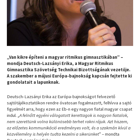
„Van kikre építeni a magyar ritmikus gimnasztikában” –
mondja Deutsch-Lazsányi Erika, a Magyar Ritmikus
Gimnasztika Szövetség Technikai Bizottságának vezetője.
A szakember a májusi Európa-bajnokság kapcsán fejtette ki
gondolatait a lapunknak.
Deutsch-Lazsányi Erika az Európa-bajnokságot felvezető
sajtótájékoztatókon rendre óvatosan fogalmazott, felhívva a sajtó
figyelmét arra, hogy ezen az Eb-n egy nagyon fiatal magyar csapat
indul. „
A felnőtt egyéni válogatott kerettagok is nagyon fiatalok,
nem szerettünk volna különösebb terhet rakni rájuk. Azt hiszem,
az előzetes kommunikáció eredményes volt, és a szakmán kívül a
közvélemény is helyén tudta kezelni a sikerünket
” – mondta