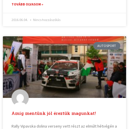
TOVÁBB OLVASOM »
2016.06.04.
Nincs hozzászólás
AUTOSPORT
Amíg mentünk jól éreztük magunkat!
Rally Vipavska dolina verseny vett részt az elmúlt hétvégén a