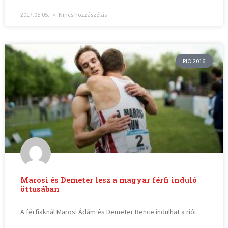
2017.05.05.
Nincs hozzászólás
RIO 2016
Marosi és Demeter lesz a magyar férfi induló
öttusában
A férfiaknál Marosi Ádám és Demeter Bence indulhat a riói