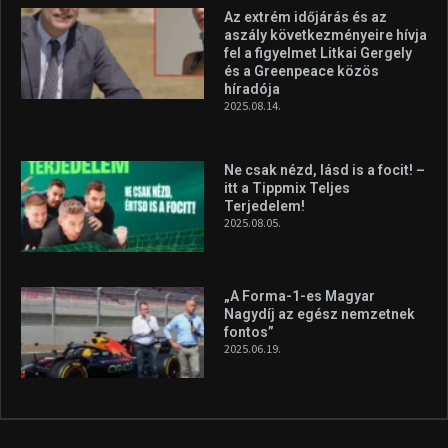
Az extrém időjárás és az
aszály következményeire hívja
fel a figyelmet Litkai Gergely
és a Greenpeace közös
híradója
2025.08.14.
Ne csak nézd, lásd is a focit! –
itt a Tippmix Teljes
Terjedelem!
2025.08.05.
„A Forma-1-es Magyar
Nagydíj az egész nemzetnek
fontos”
2025.06.19.