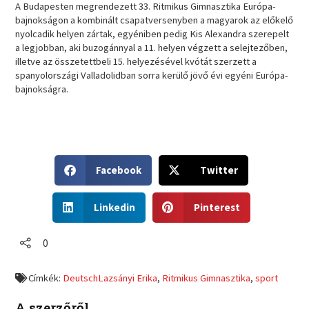
A Budapesten megrendezett 33. Ritmikus Gimnasztika Európa-
bajnokságon a kombinált csapatversenyben a magyarok az előkelő
nyolcadik helyen zártak, egyéniben pedig Kis Alexandra szerepelt
a legjobban, aki buzogánnyal a 11. helyen végzett a selejtezőben,
illetve az összetettbeli 15. helyezésével kvótát szerzett a
spanyolországi Valladolidban sorra kerülő jövő évi egyéni Európa-
bajnokságra.
S
S
Facebook
Twitter
h
h
a
a
S
S
r
r
Linkedin
Pinterest
h
h
e
e
a
a
o
o
r
r
0
n
n
e
e
f
t
o
o
a
w
Címkék:
DeutschLazsányi Erika
,
Ritmikus Gimnasztika
,
sport
n
n
c
i
l
p
e
t
A szerzőről
i
i