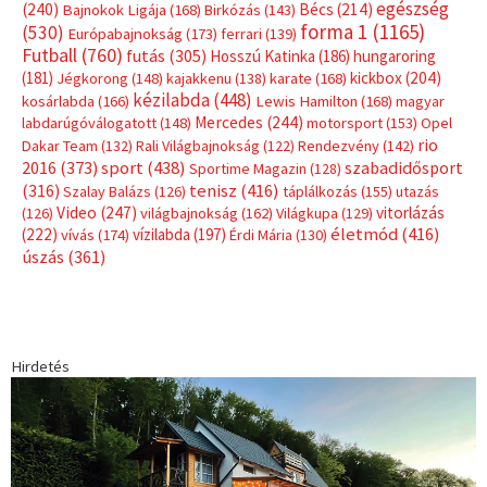
egészség
(240)
Bécs
(214)
Bajnokok Ligája
(168)
Birkózás
(143)
forma 1
(1165)
(530)
Európabajnokság
(173)
ferrari
(139)
Futball
(760)
futás
(305)
Hosszú Katinka
(186)
hungaroring
(181)
kickbox
(204)
Jégkorong
(148)
kajakkenu
(138)
karate
(168)
kézilabda
(448)
kosárlabda
(166)
Lewis Hamilton
(168)
magyar
Mercedes
(244)
labdarúgóválogatott
(148)
motorsport
(153)
Opel
rio
Dakar Team
(132)
Rali Világbajnokság
(122)
Rendezvény
(142)
sport
(438)
2016
(373)
szabadidősport
Sportime Magazin
(128)
(316)
tenisz
(416)
Szalay Balázs
(126)
táplálkozás
(155)
utazás
Video
(247)
vitorlázás
(126)
világbajnokság
(162)
Világkupa
(129)
életmód
(416)
(222)
vívás
(174)
vízilabda
(197)
Érdi Mária
(130)
úszás
(361)
Hirdetés