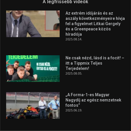
A legfrissebb videók
Az extrém időjárás és az
aszály következményeire hívja
fel a figyelmet Litkai Gergely
és a Greenpeace közös
híradója
2025.08.14.
Ne csak nézd, lásd is a focit! –
itt a Tippmix Teljes
Terjedelem!
2025.08.05.
„A Forma-1-es Magyar
Nagydíj az egész nemzetnek
fontos”
2025.06.19.