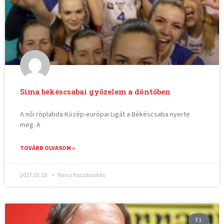
Sima békéscsabai győzelem a döntőben
A női röplabda Közép-európai Ligát a Békéscsaba nyerte
meg. A
TOVÁBB OLVASOM »
2017.03.13.
Nincs hozzászólás
F1