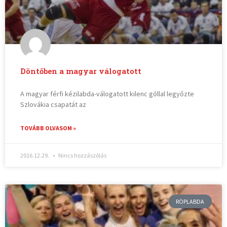
Döntőben a magyar válogatott
A magyar férfi kézilabda-válogatott kilenc góllal legyőzte
Szlovákia csapatát az
TOVÁBB OLVASOM »
2016.12.29.
Nincs hozzászólás
RÖPLABDA