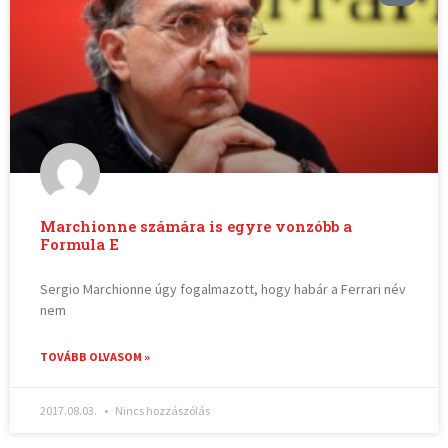
Marchionne számára is egyre vonzóbb a
Formula E
Sergio Marchionne úgy fogalmazott, hogy habár a Ferrari név
nem
TOVÁBB OLVASOM »
2017.08.03.
Nincs hozzászólás