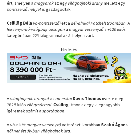
ért, amelyen a
magyarok
az egy
világbajnoki arany
mellett egy
pontszerző hellyel
is gazdagodtak.
Csüllög Béla
vb-pontszerző
lett a
dél-afrikai Potchefstroomban
! A
fekvenyomó-világbajnokságon
a
magyar versenyző
a
+120 kilós
kategóriában 225 kilogrammal az 5. helyen zárt.
Hirdetés
A
világbajnoki aranyat
az
amerikai
Davis Thomas
nyerte meg
282.5 kilós
világcsúccsal
.
Csüllög
itthon az egyik legnagyobb
ígéretnek számít a
sportágban
.
A
vb
-n két
magyar versenyző
vett részt, korábban
Szabó Ágnes
női nehézsúlyban világbajnok
lett.