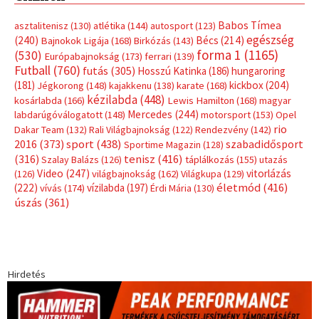
Babos Tímea
asztalitenisz
(130)
atlétika
(144)
autosport
(123)
egészség
(240)
Bécs
(214)
Bajnokok Ligája
(168)
Birkózás
(143)
forma 1
(1165)
(530)
Európabajnokság
(173)
ferrari
(139)
Futball
(760)
futás
(305)
Hosszú Katinka
(186)
hungaroring
(181)
kickbox
(204)
Jégkorong
(148)
kajakkenu
(138)
karate
(168)
kézilabda
(448)
kosárlabda
(166)
Lewis Hamilton
(168)
magyar
Mercedes
(244)
labdarúgóválogatott
(148)
motorsport
(153)
Opel
rio
Dakar Team
(132)
Rali Világbajnokság
(122)
Rendezvény
(142)
sport
(438)
2016
(373)
szabadidősport
Sportime Magazin
(128)
(316)
tenisz
(416)
Szalay Balázs
(126)
táplálkozás
(155)
utazás
Video
(247)
vitorlázás
(126)
világbajnokság
(162)
Világkupa
(129)
életmód
(416)
(222)
vívás
(174)
vízilabda
(197)
Érdi Mária
(130)
úszás
(361)
Hirdetés