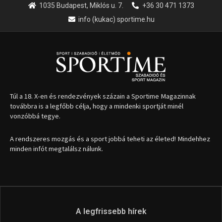
1035 Budapest, Miklós u. 7.
+36 30 471 1373
info (kukac) sportime.hu
Túl a 18. X-en és rendezvények százain a Sportime Magazinnak
továbbra is a legfőbb célja, hogy a mindenki sportját minél
vonzóbbá tegye.
A rendszeres mozgás és a sport jobbá teheti az életed! Mindehhez
minden infót megtalálsz nálunk.
A legfrissebb hírek