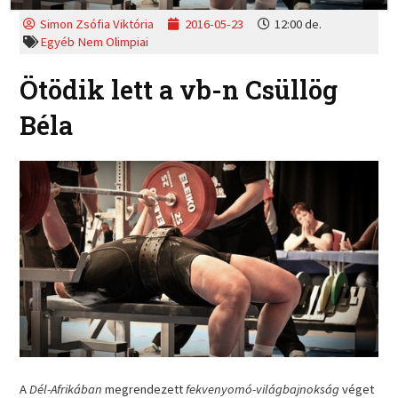
Simon Zsófia Viktória
2016-05-23
12:00 de.
Egyéb Nem Olimpiai
Ötödik lett a vb-n Csüllög
Béla
A
Dél-Afrikában
megrendezett
fekvenyomó-világbajnokság
véget