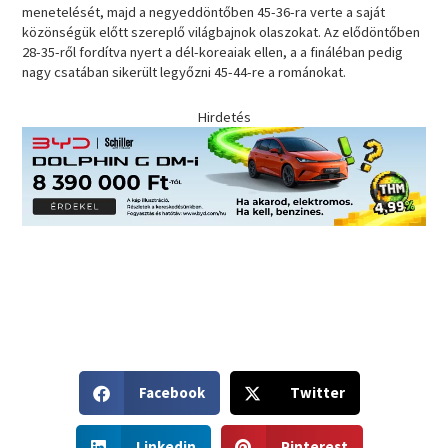
menetelését, majd a negyeddöntőben 45-36-ra verte a saját
közönségük előtt szereplő világbajnok olaszokat. Az elődöntőben
28-35-ről fordítva nyert a dél-koreaiak ellen, a a fináléban pedig
nagy csatában sikerült legyőzni 45-44-re a románokat.
Hirdetés
S
S
Facebook
Twitter
h
h
a
a
S
S
r
r
Linkedin
Pinterest