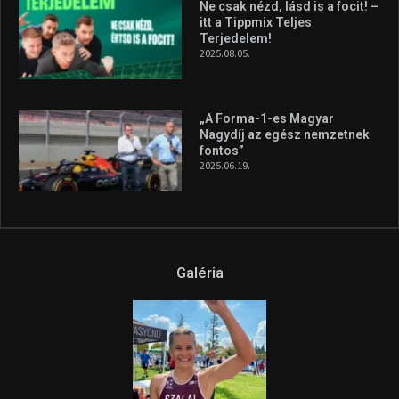
A legfrissebb videók
Az extrém időjárás és az
aszály következményeire hívja
fel a figyelmet Litkai Gergely
és a Greenpeace közös
híradója
2025.08.14.
Ne csak nézd, lásd is a focit! –
itt a Tippmix Teljes
Terjedelem!
2025.08.05.
„A Forma-1-es Magyar
Nagydíj az egész nemzetnek
fontos”