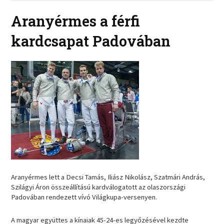
Aranyérmes a férfi
kardcsapat Padovában
Aranyérmes lett a Decsi Tamás, Iliász Nikolász, Szatmári András,
Szilágyi Áron összeállítású kardválogatott az olaszországi
Padovában rendezett vívó Világkupa-versenyen.
A magyar együttes a kínaiak 45-24-es legyőzésével kezdte