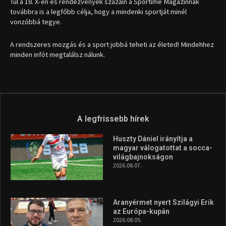
1035 Budapest, Miklós u. 7.
+36 30 471 1373
info (kukac) sportime.hu
Túl a 18. X-en és rendezvények százain a Sportime Magazinnak
továbbra is a legfőbb célja, hogy a mindenki sportját minél
vonzóbbá tegye.
A rendszeres mozgás és a sport jobbá teheti az életed! Mindehhez
minden infót megtalálsz nálunk.