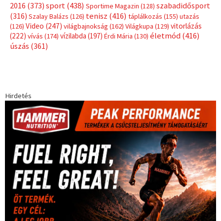
Címkék
Babos Tímea
asztalitenisz
(130)
atlétika
(144)
autosport
(123)
egészség
(240)
Bécs
(214)
Bajnokok Ligája
(168)
Birkózás
(143)
forma 1
(1165)
(530)
Európabajnokság
(173)
ferrari
(139)
Futball
(760)
futás
(305)
Hosszú Katinka
(186)
hungaroring
(181)
kickbox
(204)
Jégkorong
(148)
kajakkenu
(138)
karate
(168)
kézilabda
(448)
kosárlabda
(166)
Lewis Hamilton
(168)
magyar
Mercedes
(244)
labdarúgóválogatott
(148)
motorsport
(153)
Opel
rio
Dakar Team
(132)
Rali Világbajnokság
(122)
Rendezvény
(142)
sport
(438)
2016
(373)
szabadidősport
Sportime Magazin
(128)
(316)
tenisz
(416)
Szalay Balázs
(126)
táplálkozás
(155)
utazás
Video
(247)
vitorlázás
(126)
világbajnokság
(162)
Világkupa
(129)
életmód
(416)
(222)
vívás
(174)
vízilabda
(197)
Érdi Mária
(130)
úszás
(361)