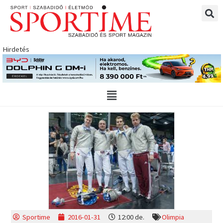
Skip
to
content
Hirdetés
Main
Menu
Sportime
2016-01-31
12:00 de.
Olimpia