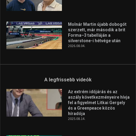
A legfrissebb hírek
Huszty Dániel irányítja a
magyar válogatottat a socca-
világbajnokságon
2026.08.07.
Aranyérmet nyert Szilágyi Erik
az Európa-kupán
2026.08.05.
Molnár Martin újabb dobogót
szerzett, már második a brit
Forma–3 tabelláján a
silverstone-i hétvége után
2026.08.04.