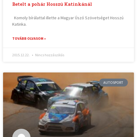
Betelt a pohár Hosszú Katinkánál
Komoly bírálattal illette a Magyar Úszó Szövetséget Hosszú
Katinka.
TOVÁBB OLVASOM »
2015.12.22.
Nincs hozzászólás
AUTOSPORT