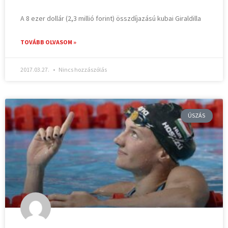
A 8 ezer dollár (2,3 millió forint) összdíjazású kubai Giraldilla
TOVÁBB OLVASOM »
2017.03.27.
Nincs hozzászólás
ÚSZÁS