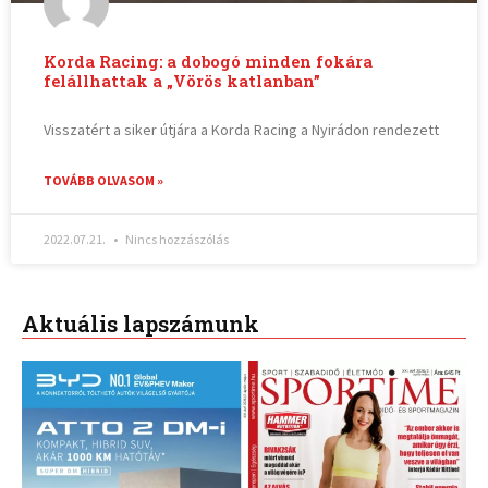
Korda Racing: a dobogó minden fokára
felállhattak a „Vörös katlanban”
Visszatért a siker útjára a Korda Racing a Nyirádon rendezett
TOVÁBB OLVASOM »
2022.07.21.
Nincs hozzászólás
Aktuális lapszámunk