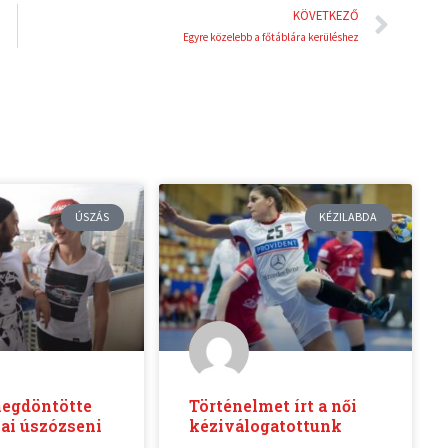
Köve
KÖVETKEZŐ
Egyre közelebb a főtáblára kerüléshez
ÚSZÁS
KÉZILABDA
egdöntötte
Történelmet írt a női
ai úszózseni
kéziválogatottunk