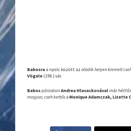
Babosra
a nyolc között az
ötödik helyen kiemelt cse
Vögele
(196.) vár.
Babos
párosban
Andrea Hlavackovával
már hétfőn
magyar, cseh kettős
a
Monique Adamczak, Lizette 
S
S