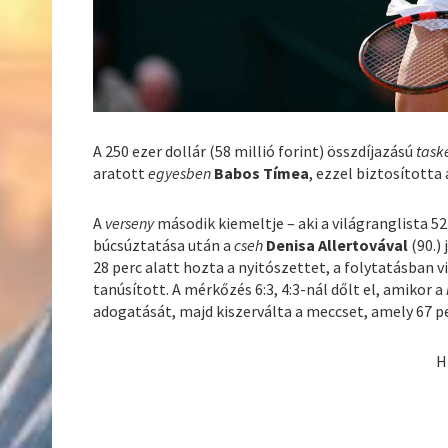
A 250 ezer dollár (58 millió forint) összdíjazású
task
aratott
egyesben
Babos Tímea
, ezzel biztosította
A
verseny
második kiemeltje – aki a világranglista 52.
búcsúztatása után a
cseh
Denisa Allertovával
(90.) 
28 perc alatt hozta a nyitószettet, a folytatásban v
tanúsított. A mérkőzés 6:3, 4:3-nál dőlt el, amikor a
adogatását, majd kiszerválta a meccset, amely 67 pe
H