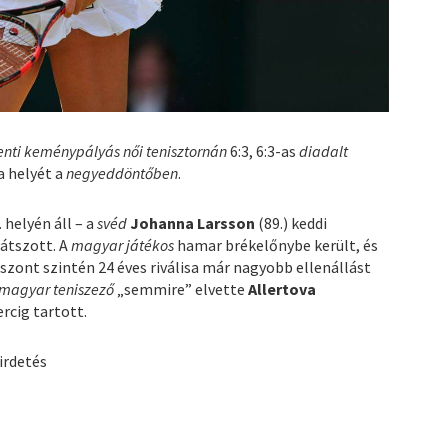
enti keménypályás női tenisztornán
6:3, 6:3-as
diadalt
 a helyét a
negyeddöntőben
.
 helyén áll – a
svéd
Johanna Larsson
(89.) keddi
játszott. A
magyar játékos
hamar brékelőnybe került, és
iszont szintén 24 éves riválisa már nagyobb ellenállást
magyar teniszező
„semmire” elvette
Allertova
rcig tartott.
irdetés