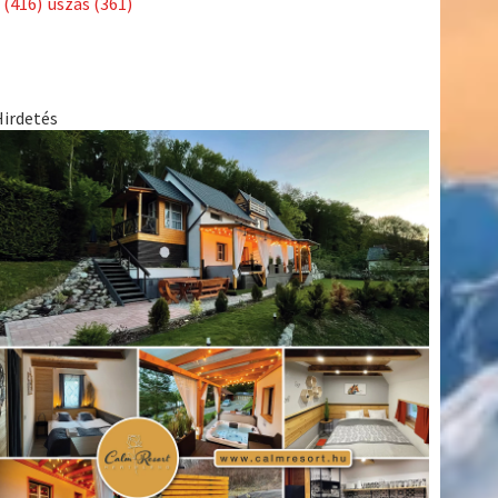
(416)
úszás
(361)
Hirdetés