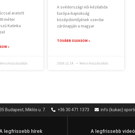
A svédországi női kézilabda
ccsal aratott
Európa-bajnokság
00 méter
középdöntőjének szerdai
sszú Katinka
zárónapján a magyar
zel
TOVÁBB OLVASOM »
SOM »
incs hozzászólás
2016.12.14.
Nincs hozzászólás
35 Budapest, Miklós u. 7.
+36 30 471 1373
info (kukac) spor
A legfrissebb hírek
A legfrissebb vide