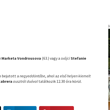
h
Marketa Vondrousova
(63.) vagy a
svájci
Stefanie
 bejutott a
negyeddöntőbe
, ahol az
első helyen kiemelt
Cabrera
ausztrál duóval
találkozik 12.30 óra körül.
S
S