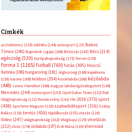
Címkék
Babos
asztalitenisz
(130)
atlétika
(144)
autosport
(123)
Tímea
(240)
Bécs
(214)
Bajnokok Ligája
(168)
Birkózás
(143)
egészség
(530)
Európabajnokság
(173)
ferrari
(139)
forma 1
(1165)
Futball
(760)
futás
(305)
Hosszú
Katinka
(186)
hungaroring
(181)
Jégkorong
(148)
kajakkenu
kézilabda
kickbox
(204)
(138)
karate
(168)
kosárlabda
(166)
(448)
Lewis Hamilton
(168)
magyar labdarúgóválogatott
(148)
Mercedes
(244)
motorsport
(153)
Opel Dakar Team
(132)
Rali
sport
rio 2016
(373)
Világbajnokság
(122)
Rendezvény
(142)
(438)
szabadidősport
(316)
Sportime Magazin
(128)
Szalay
tenisz
(416)
Balázs
(126)
táplálkozás
(155)
utazás
(126)
Video
(247)
vitorlázás
világbajnokság
(162)
Világkupa
(129)
életmód
(222)
vívás
(174)
vízilabda
(197)
Érdi Mária
(130)