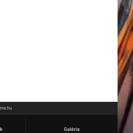
time.hu
ók
Galéria