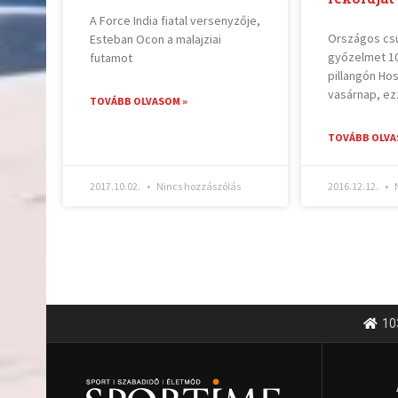
A Force India fiatal versenyzője,
Országos csú
Esteban Ocon a malajziai
győzelmet 1
futamot
pillangón Ho
vasárnap, ez
TOVÁBB OLVASOM »
TOVÁBB OLVA
2017.10.02.
Nincs hozzászólás
2016.12.12.
N
10