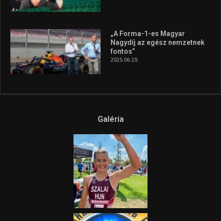
A legfrissebb videók
Az extrém időjárás és az
aszály következményeire hívja
fel a figyelmet Litkai Gergely
és a Greenpeace közös
híradója
2025.08.14.
Ne csak nézd, lásd is a focit! –
itt a Tippmix Teljes
Terjedelem!
2025.08.05.
„A Forma-1-es Magyar
Nagydíj az egész nemzetnek
fontos”
2025.06.19.