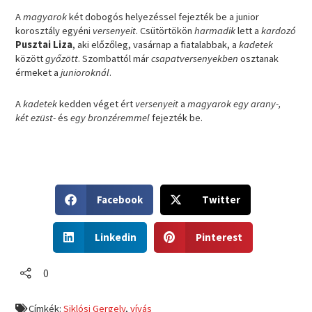
A
magyarok
két dobogós helyezéssel fejezték be a junior
korosztály egyéni
versenyeit
. Csütörtökön
harmadik
lett a
kardozó
Pusztai Liza
, aki előzőleg, vasárnap a fiatalabbak, a
kadetek
között
győzött
. Szombattól már
csapatversenyekben
osztanak
érmeket a
junioroknál
.
A
kadetek
kedden véget ért
versenyeit
a
magyarok
egy arany-,
két ezüst-
és
egy bronzéremmel
fejezték be.
S
S
Facebook
Twitter
h
h
a
a
S
S
r
r
Linkedin
Pinterest
h
h
e
e
a
a
o
o
r
r
0
n
n
e
e
f
t
o
o
a
w
Címkék:
Siklósi Gergely
,
vívás
n
n