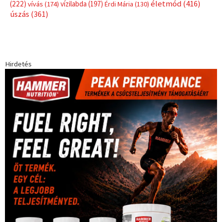
Címkék
Babos Tímea
asztalitenisz
(130)
atlétika
(144)
autosport
(123)
egészség
(240)
Bécs
(214)
Bajnokok Ligája
(168)
Birkózás
(143)
forma 1
(1165)
(530)
Európabajnokság
(173)
ferrari
(139)
Futball
(760)
futás
(305)
Hosszú Katinka
(186)
hungaroring
(181)
kickbox
(204)
Jégkorong
(148)
kajakkenu
(138)
karate
(168)
kézilabda
(448)
kosárlabda
(166)
Lewis Hamilton
(168)
magyar
Mercedes
(244)
labdarúgóválogatott
(148)
motorsport
(153)
Opel
rio
Dakar Team
(132)
Rali Világbajnokság
(122)
Rendezvény
(142)
sport
(438)
2016
(373)
szabadidősport
Sportime Magazin
(128)
(316)
tenisz
(416)
Szalay Balázs
(126)
táplálkozás
(155)
utazás
Video
(247)
vitorlázás
(126)
világbajnokság
(162)
Világkupa
(129)
életmód
(416)
(222)
vívás
(174)
vízilabda
(197)
Érdi Mária
(130)
úszás
(361)
Hirdetés