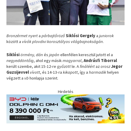
Bronzérmet nyert
a
párbajtőröző
Siklósi Gergely
a
juniorok
között a
vívók plovdivi korosztályos világbajnokságán
.
Siklósi
örmény, dán
és
japán
ellenfélen keresztül jutott el a
negyeddöntőig
, ahol egy másik
magyarral
,
Andrásfi Tiborral
került szembe, akit 15-12-re
győzött
le. A
fináléért
az
orosz
Jegor
Guzsijevvel
vívott
, és 14-13-ra
kikapott
, így a
harmadik
helyen
végzett a
vb
honlapja szerint.
Hirdetés