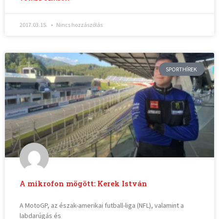
2017.03.15.
Nincs hozzászólás
SPORTHÍREK
A mikrofon mögött: Kerek István
A MotoGP, az észak-amerikai futball-liga (NFL), valamint a
labdarúgás és