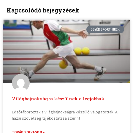
Kapcsolódó bejegyzések
EGYÉB SPORTHÍREK
Világbajnokságra készülnek a legjobbak
Edzőtáboroztak a világbajnokságra készülő válogatottak. A
hazai szövetség tájékoztatása szerint
TOVÁBB OLVASOM »