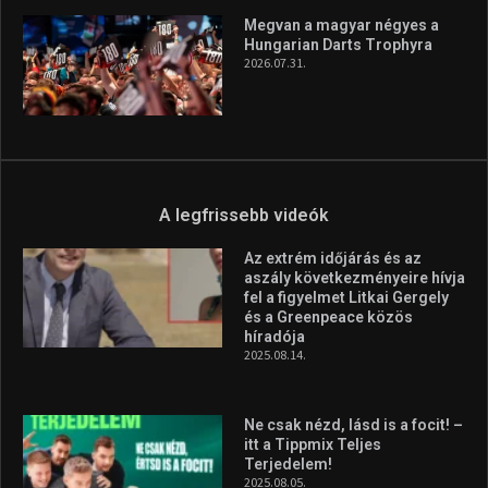
Aranyérmet nyert Szilágyi Erik
az Európa-kupán
2026.08.05.
Molnár Martin újabb dobogót
szerzett, már második a brit
Forma–3 tabelláján a
silverstone-i hétvége után
2026.08.04.
Megvan a magyar négyes a
Hungarian Darts Trophyra
2026.07.31.