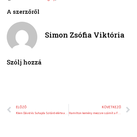
c
i
l
p
e
t
A szerzőről
i
i
b
t
n
n
o
e
k
t
o
r
e
e
Simon Zsófia Viktória
k
d
r
i
e
n
s
t
Szólj hozzá
Előző
K
ELŐZŐ
KÖVETKEZŐ
Klein Dávid és Suhajda Szilárd elérte az alaptábort
Hamilton kemény meccsre számít a Ferrarival