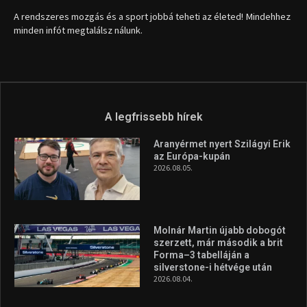
1035 Budapest, Miklós u. 7.
+36 30 471 1373
info (kukac) sportime.hu
Túl a 18. X-en és rendezvények százain a Sportime Magazinnak
továbbra is a legfőbb célja, hogy a mindenki sportját minél
vonzóbbá tegye.
A rendszeres mozgás és a sport jobbá teheti az életed! Mindehhez
minden infót megtalálsz nálunk.
A legfrissebb hírek