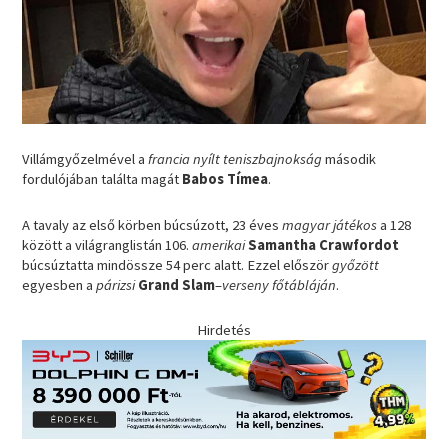
Villámgyőzelmével a
francia nyílt teniszbajnokság
második
fordulójában találta magát
Babos Tímea
.
A tavaly az első körben búcsúzott, 23 éves
magyar játékos
a 128
között a világranglistán 106.
amerikai
Samantha Crawfordot
búcsúztatta mindössze 54 perc alatt. Ezzel először
győzött
egyesben a
párizsi
Grand Slam
–
verseny főtábláján
.
Hirdetés