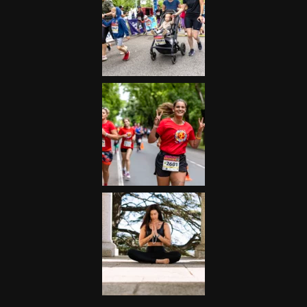
Futás
Kerékpár
Extrém Sportok
Fitnesz
Egyéb szabadidősport