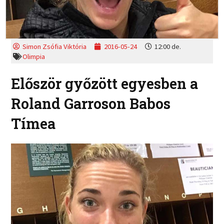
Simon Zsófia Viktória
2016-05-24
12:00 de.
Olimpia
Először győzött egyesben a
Roland Garroson Babos
Tímea