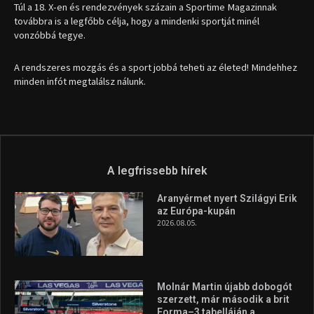
Aranyérmet nyert Szilágyi Erik
az Európa-kupán
2026.08.05.
Molnár Martin újabb dobogót
szerzett, már második a brit
Forma–3 tabelláján a
silverstone-i hétvége után
2026.08.04.
Megvan a magyar négyes a
Hungarian Darts Trophyra
2026.07.31.
A legfrissebb videók