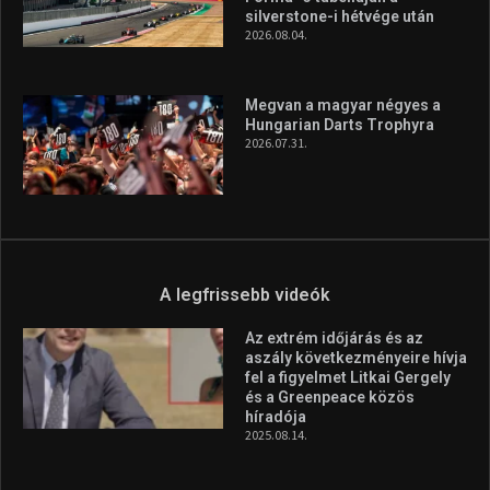
Az extrém időjárás és az
aszály következményeire hívja
fel a figyelmet Litkai Gergely
és a Greenpeace közös
híradója
2025.08.14.
Ne csak nézd, lásd is a focit! –
itt a Tippmix Teljes
Terjedelem!
2025.08.05.
„A Forma-1-es Magyar
Nagydíj az egész nemzetnek
fontos”
2025.06.19.