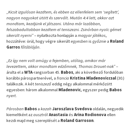
„Kicsit izgulósan kezdtem, és ebben az ellenfelem sem ‘segített’,
nagyon nagyokat ütött és szervált. Miután 4:4 lett, akkor azt
mondtam, kezdjünk el játszani. Utána már lazábban,
felszabadultabban kezdtem el teniszezni. Zsinórban nyolc gémet
sikerült nyerni”
– nyilatkozta honlapján a
magyar játékos
,
hozzátéve: örül, hogy végre sikerült
egyesben
is
győznie
a
Roland
Garros
főtábláján
.
„Ez így nem volt amúgy a fejemben, utólag, amikor már
levezettem, akkor mondtam edzőmnek, Thomas Drouet-nak”
–
árulta el a
WTA
-rangsorban 45.
Babos
, aki a következő fordulóban
korábbi párospartnerével, a
francia
Kristina Mladenoviccsal
(30.)
találkozik. A két
teniszező
eddig négy alkalommal mérkőzött
egyesben: három alkalommal
Mladenovic
, egyszer pedig
Babos
nyert
.
Párosban
Babos
a
kazah
Jaroszlava Svedova
oldalán, negyedik
kiemeltként az
ausztrál
Anastasia
és
Arina Rodionova
ellen
kezdi majd meg szereplését a
Roland Garroson
.