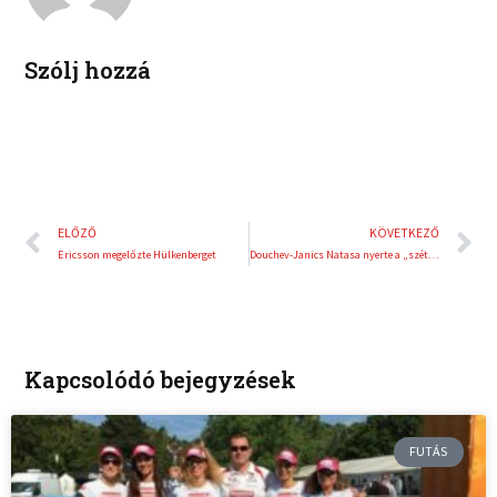
n
s
t
Szólj hozzá
Előző
K
ELŐZŐ
KÖVETKEZŐ
Ericsson megelőzte Hülkenberget
Douchev-Janics Natasa nyerte a „szétlövést”
Kapcsolódó bejegyzések
FUTÁS