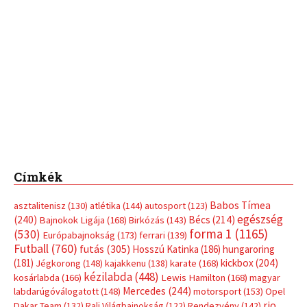
Babos Tímea
asztalitenisz
(130)
atlétika
(144)
autosport
(123)
egészség
(240)
Bécs
(214)
Bajnokok Ligája
(168)
Birkózás
(143)
forma 1
(1165)
(530)
Európabajnokság
(173)
ferrari
(139)
Futball
(760)
futás
(305)
Hosszú Katinka
(186)
hungaroring
(181)
kickbox
(204)
Jégkorong
(148)
kajakkenu
(138)
karate
(168)
kézilabda
(448)
kosárlabda
(166)
Lewis Hamilton
(168)
magyar
Mercedes
(244)
labdarúgóválogatott
(148)
motorsport
(153)
Opel
rio
Dakar Team
(132)
Rali Világbajnokság
(122)
Rendezvény
(142)
sport
(438)
2016
(373)
szabadidősport
Sportime Magazin
(128)
(316)
tenisz
(416)
Szalay Balázs
(126)
táplálkozás
(155)
utazás
Video
(247)
vitorlázás
(126)
világbajnokság
(162)
Világkupa
(129)
életmód
(416)
(222)
vívás
(174)
vízilabda
(197)
Érdi Mária
(130)
úszás
(361)
Hirdetés