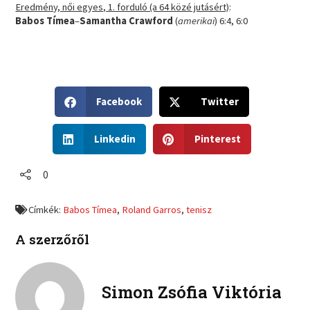
Eredmény, női egyes, 1. forduló (a 64 közé jutásért)
:
Babos Tímea
–
Samantha Crawford
(
amerikai
) 6:4, 6:0
S
S
Facebook
Twitter
h
h
a
a
S
S
r
r
Linkedin
Pinterest
h
h
e
e
a
a
o
o
r
r
0
n
n
e
e
f
t
o
o
a
w
Címkék:
Babos Tímea
,
Roland Garros
,
tenisz
n
n
c
i
l
p
e
t
A szerzőről
i
i
b
t
n
n
o
e
k
t
o
r
e
e
Simon Zsófia Viktória
k
d
r
i
e