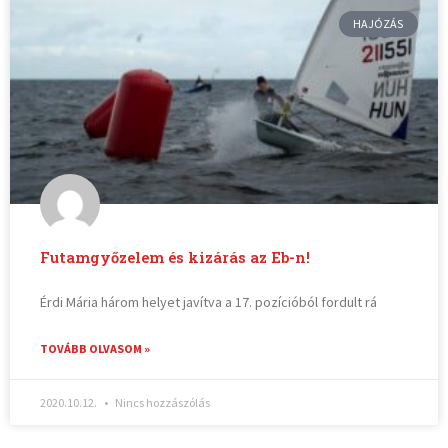
HAJÓZÁS
Futamgyőzelem és kizárás az Eb-n!
Érdi Mária három helyet javítva a 17. pozícióból fordult rá
TOVÁBB OLVASOM »
2020.10.12.
Nincs hozzászólás