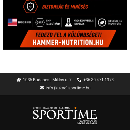
1035 Budapest, Miklós u. 7.
+36 30 471 1373
info (kukac) sportime.hu
Túl a 18. X-en és rendezvények százain a Sportime Magazinnak
továbbra is a legfőbb célja, hogy a mindenki sportját minél
vonzóbbá tegye.
A rendszeres mozgás és a sport jobbá teheti az életed! Mindehhez
minden infót megtalálsz nálunk.
A legfrissebb hírek