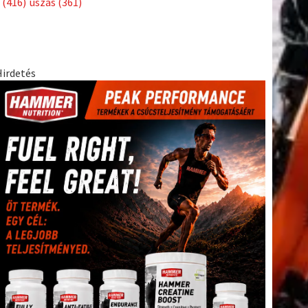
(416)
úszás
(361)
Hirdetés