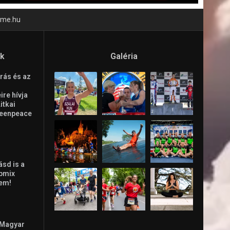
time.hu
ók
Galéria
rás és az
re hívja
Litkai
reenpeace
ásd is a
ppmix
lem!
 Magyar