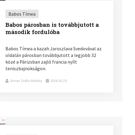
Babos Tímea
Babos párosban is továbbjutott a
második fordulóba
Babos Tímea a kazah Jaroszlava Svedovával az
oldalán párosban továbbjutott a legjobb 32
közé a Párizsban zajló francia nyílt
teniszbajnokságon.
Simon Zsófia Viktória
2016.05.25.