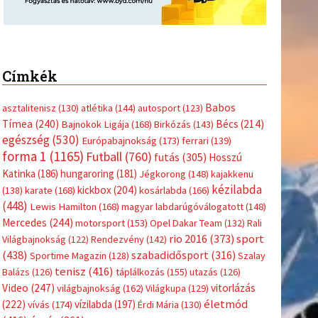
Címkék
Babos
asztalitenisz
(130)
atlétika
(144)
autosport
(123)
Tímea
(240)
Bécs
(214)
Bajnokok Ligája
(168)
Birkózás
(143)
egészség
(530)
Európabajnokság
(173)
ferrari
(139)
forma 1
(1165)
Futball
(760)
futás
(305)
Hosszú
Katinka
(186)
hungaroring
(181)
Jégkorong
(148)
kajakkenu
kézilabda
kickbox
(204)
(138)
karate
(168)
kosárlabda
(166)
(448)
Lewis Hamilton
(168)
magyar labdarúgóválogatott
(148)
Mercedes
(244)
motorsport
(153)
Opel Dakar Team
(132)
Rali
sport
rio 2016
(373)
Világbajnokság
(122)
Rendezvény
(142)
(438)
szabadidősport
(316)
Sportime Magazin
(128)
Szalay
tenisz
(416)
Balázs
(126)
táplálkozás
(155)
utazás
(126)
Video
(247)
vitorlázás
világbajnokság
(162)
Világkupa
(129)
életmód
(222)
vívás
(174)
vízilabda
(197)
Érdi Mária
(130)