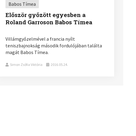
Babos Tímea
Először győzött egyesben a
Roland Garroson Babos Tímea
Villámgyőzelmével a francia nyílt
teniszbajnokság második fordulójában találta
magát Babos Tímea.
Simon Zsófia Viktória
2016.05.24.