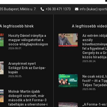
35 Budapest, Miklós u. 7.
+36 30 471 1373
info (kukac) spor
A legfrissebb hírek
A legfrissebb vide
Huszty Dániel irányítja a
Az extrém időjá
magyar válogatottat a
aszály
socca-világbajnokságon
következményei
2026.08.07.
fel a figyelmet 
Gergely és a G
közös híradója
2025.08.14.
Aranyérmet nyert
Szilágyi Erik az Európa-
kupán
2026.08.05.
Ne csak nézd, l
focit! – itt a Ti
Teljes Terjede
2025.08.05.
Molnár Martin újabb
dobogót szerzett, már
második a brit Forma–3
tabelláján a silverstone-i
„A Forma-1-es