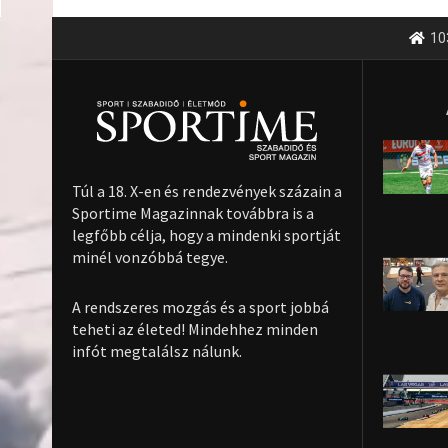
10
Túl a 18. X-en és rendezvények százain a
Sportime Magazinnak továbbra is a
legfőbb célja, hogy a mindenki sportját
minél vonzóbbá tegye.
A rendszeres mozgás és a sport jobbá
teheti az életed! Mindehhez minden
infót megtalálsz nálunk.