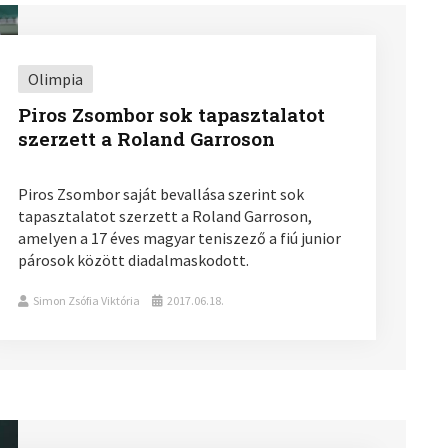
Olimpia
Piros Zsombor sok tapasztalatot
szerzett a Roland Garroson
Piros Zsombor saját bevallása szerint sok
tapasztalatot szerzett a Roland Garroson,
amelyen a 17 éves magyar teniszező a fiú junior
párosok között diadalmaskodott.
Simon Zsófia Viktória
2017.06.18.