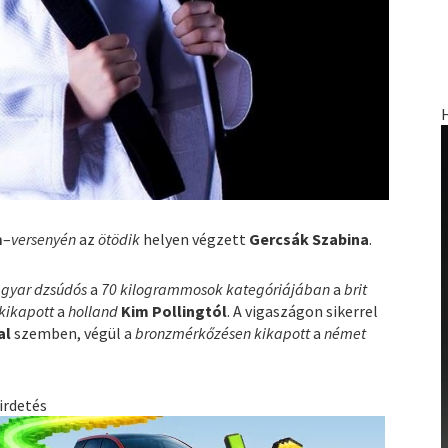
m
–
versenyén
az
ötödik
helyen végzett
Gercsák Szabina
.
gyar dzsúdós
a
70 kilogrammosok kategóriájában
a
brit
kikapott
a
holland
Kim Pollingtól
. A vigaszágon sikerrel
al
szemben, végül a
bronzmérkőzésen kikapott
a
német
irdetés