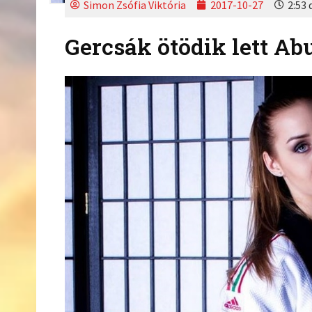
Simon Zsófia Viktória
2017-10-27
2:53 
Gercsák ötödik lett A