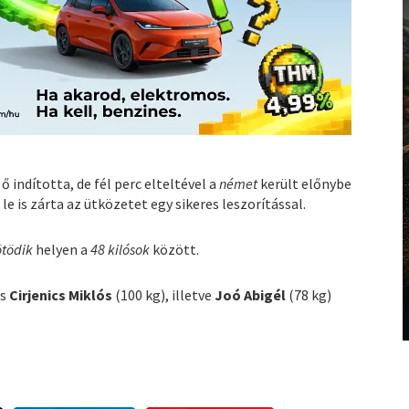
 indította, de fél perc elteltével a
német
került előnybe
 le is zárta az ütközetet egy sikeres leszorítással.
ötödik
helyen a
48 kilósok
között.
és
Cirjenics Miklós
(100 kg), illetve
Joó Abigél
(78 kg)