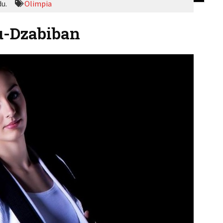
du.
Olimpia
bu-Dzabiban