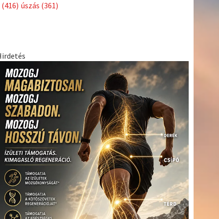
Címkék
Babos
asztalitenisz
(130)
atlétika
(144)
autosport
(123)
Tímea
(240)
Bécs
(214)
Bajnokok Ligája
(168)
Birkózás
(143)
egészség
(530)
Európabajnokság
(173)
ferrari
(139)
forma 1
(1165)
Futball
(760)
futás
(305)
Hosszú
Katinka
(186)
hungaroring
(181)
Jégkorong
(148)
kajakkenu
kézilabda
kickbox
(204)
(138)
karate
(168)
kosárlabda
(166)
(448)
Lewis Hamilton
(168)
magyar labdarúgóválogatott
(148)
Mercedes
(244)
motorsport
(153)
Opel Dakar Team
(132)
Rali
sport
rio 2016
(373)
Világbajnokság
(122)
Rendezvény
(142)
(438)
szabadidősport
(316)
Sportime Magazin
(128)
Szalay
tenisz
(416)
Balázs
(126)
táplálkozás
(155)
utazás
(126)
Video
(247)
vitorlázás
világbajnokság
(162)
Világkupa
(129)
életmód
(222)
vívás
(174)
vízilabda
(197)
Érdi Mária
(130)