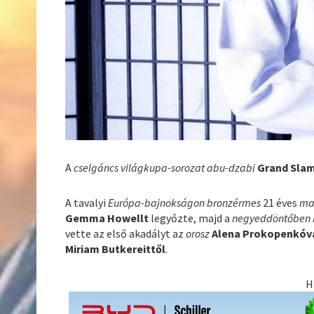
A
cselgáncs világkupa-sorozat abu-dzabi
Grand Sla
A tavalyi
Európa-bajnokságon bronzérmes
21 éves
ma
Gemma Howellt
legyőzte, majd a
negyeddöntőben 
vette az első akadályt az
orosz
Alena Prokopenkóv
Miriam Butkereittől
.
H