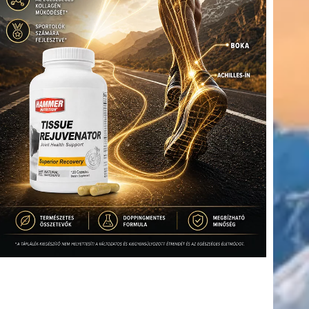
(416)
úszás
(361)
Hirdetés