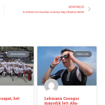
Köve
KÖVETKEZŐ
Az Alibaba társalapítója vásárolja meg a Brooklyn Netset
JÉGKORONG
TRIATLON
csapat, hét
Lehmann Csongor
második lett Abu-