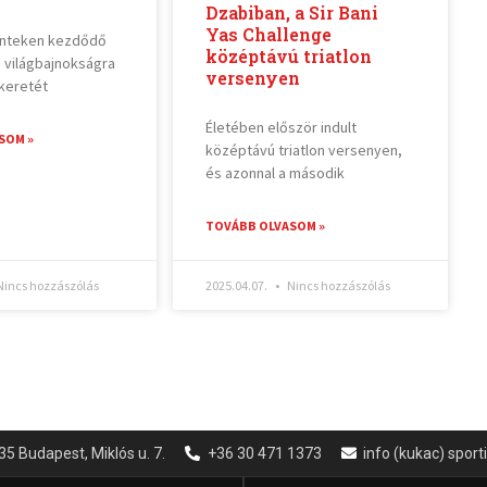
Dzabiban, a Sir Bani
Yas Challenge
pénteken kezdődő
középtávú triatlon
 világbajnokságra
versenyen
 keretét
Életében először indult
SOM »
középtávú triatlon versenyen,
és azonnal a második
TOVÁBB OLVASOM »
incs hozzászólás
2025.04.07.
Nincs hozzászólás
35 Budapest, Miklós u. 7.
+36 30 471 1373
info (kukac) spor