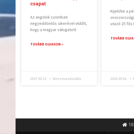
csapat
Kijelölte a 
Az angolok szombati
oroszországi
negyeddöntős sikerével eldőlt,
utazó 25 fős
hogy a magyar válogatott
TOVÁBB OLVA
TOVÁBB OLVASOM »
2017.05.13.
Nincs hozzászólás
2016.05.01.
N
10