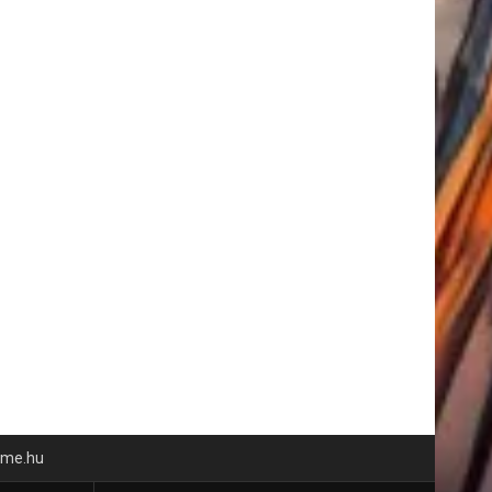
time.hu