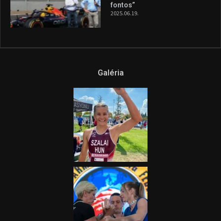
fel a figyelmet Litkai Gergely
és a Greenpeace közös
híradója
2025.08.14.
Ne csak nézd, lásd is a focit! –
itt a Tippmix Teljes
Terjedelem!
2025.08.05.
„A Forma-1-es Magyar
Nagydíj az egész nemzetnek
fontos”
2025.06.19.
Galéria