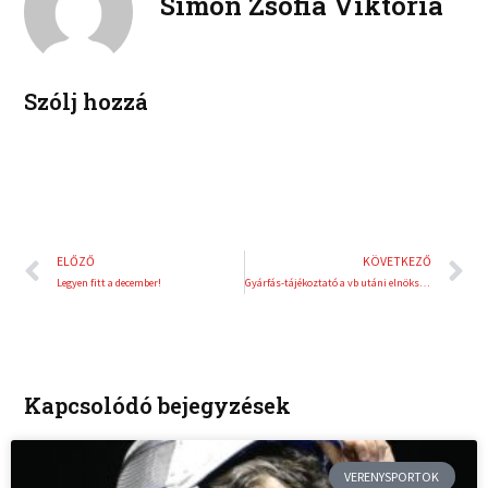
Simon Zsófia Viktória
i
e
n
s
t
Szólj hozzá
Előző
K
ELŐZŐ
KÖVETKEZŐ
Legyen fitt a december!
Gyárfás-tájékoztató a vb utáni elnökségi ülésen
Kapcsolódó bejegyzések
VERENYSPORTOK