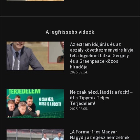
Aranyérmet nyert Szilágyi Erik
az Európa-kupán
2026.08.05.
Molnár Martin újabb dobogót
szerzett, már második a brit
Forma–3 tabelláján a
silverstone-i hétvége után
2026.08.04.
A legfrissebb videók
Az extrém időjárás és az
aszály következményeire hívja