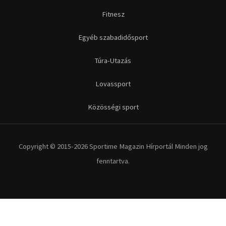
Futás
Kerékpár
Extrém Sportok
Fitnesz
Egyéb szabadidősport
Túra-Utazás
Lovassport