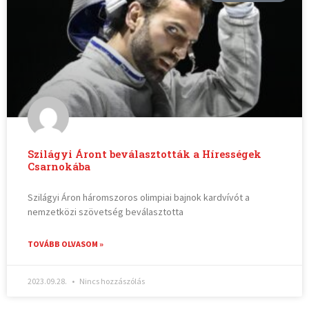
Szilágyi Áront beválasztották a Hírességek
Csarnokába
Szilágyi Áron háromszoros olimpiai bajnok kardvívót a
nemzetközi szövetség beválasztotta
TOVÁBB OLVASOM »
2023.09.28.
Nincs hozzászólás