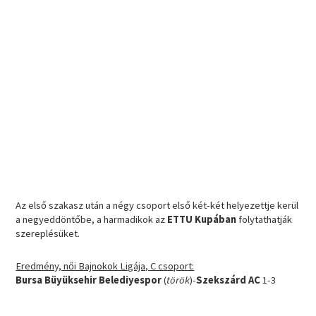
Az első szakasz után a négy csoport első két-két helyezettje kerül
a negyeddöntőbe, a harmadikok az
ETTU Kupában
folytathatják
szereplésüket.
Eredmény, női Bajnokok Ligája, C csoport:
Bursa Büyüksehir Belediyespor
(
török
)-
Szekszárd AC
1-3