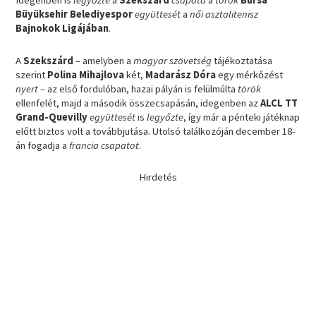
Idegenben is
legyőzte
a
Szekszárd
csapata
a
török
Bursa
Büyüksehir Belediyespor
együttesét
a
női asztalitenisz
Bajnokok Ligájában
.
A
Szekszárd
– amelyben a
magyar szövetség
tájékoztatása
szerint
Polina Mihajlova
két,
Madarász Dóra
egy mérkőzést
nyert
– az első fordulóban, hazai pályán is felülmúlta
török
ellenfelét, majd a második összecsapásán, idegenben az
ALCL TT
Grand-Quevilly
együttesét
is
legyőzte
, így már a pénteki játéknap
előtt biztos volt a továbbjutása. Utolsó találkozóján december 18-
án fogadja a
francia csapatot
.
Hirdetés