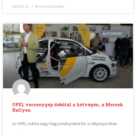
2025.01.31.
Nincs hozzászólás
AUTOSPORT
OPEL versenygép debütál a hétvégén, a Mecsek
Rallyen
Az OPEL márka nagy hagyományokkal bír a rallyesportban.