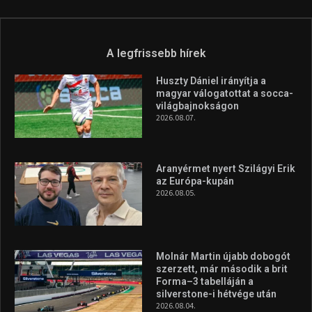
Túl a 18. X-en és rendezvények százain a Sportime Magazinnak
továbbra is a legfőbb célja, hogy a mindenki sportját minél
vonzóbbá tegye.
A rendszeres mozgás és a sport jobbá teheti az életed! Mindehhez
minden infót megtalálsz nálunk.
A legfrissebb hírek
Huszty Dániel irányítja a
magyar válogatottat a socca-
világbajnokságon
2026.08.07.