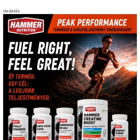
Európabajnokság
(173)
ferrari
(139)
Futball
(760)
futás
(305)
Hosszú Katinka
(186)
hungaroring
(181)
kickbox
(204)
Jégkorong
(148)
kajakkenu
(138)
karate
(168)
kézilabda
(448)
kosárlabda
(166)
Lewis Hamilton
(168)
magyar
Mercedes
(244)
labdarúgóválogatott
(148)
motorsport
(153)
Opel
rio
Dakar Team
(132)
Rali Világbajnokság
(122)
Rendezvény
(142)
sport
(438)
2016
(373)
szabadidősport
Sportime Magazin
(128)
(316)
tenisz
(416)
Szalay Balázs
(126)
táplálkozás
(155)
utazás
Video
(247)
vitorlázás
(126)
világbajnokság
(162)
Világkupa
(129)
életmód
(416)
(222)
vívás
(174)
vízilabda
(197)
Érdi Mária
(130)
úszás
(361)
Hirdetés