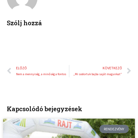
i
e
n
s
t
Szólj hozzá
Előző
K
ELŐZŐ
KÖVETKEZŐ
Nem a mennyiség, a minőség a fontos
„Mi sodortuk bajba saját magunkat”
Kapcsolódó bejegyzések
RENDEZVÉNY