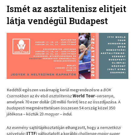
Ismét az asztalitenisz elitjeit
látja vendégül Budapest
Keddtől egészen vasárnapig kerül megrendezésre a
BOK
Csarnokban
az év első
asztalitenisz
World Tour
–
versenye
,
amelynek 70 ezer dollár (20 millió forint) lesz az összdíjazása. A
budapesti
megmérettetésen összesen 54 ország közel 350
játékosa – köztük 23
magyar
– indul.
Az
esemény
sajtótájékoztatóján elhangzott, hogy a
nemzetközi
szövetség
(
ITTF
) változtatott a korábbi
challenge-major-super