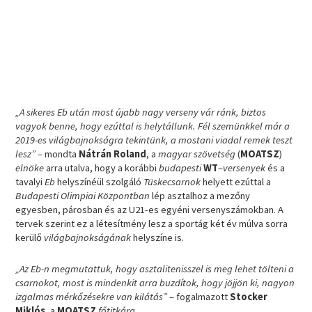
„A sikeres Eb után most újabb nagy verseny vár ránk, biztos
vagyok benne, hogy ezúttal is helytállunk. Fél szemünkkel már a
2019-es világbajnokságra tekintünk, a mostani viadal remek teszt
lesz”
– mondta
Nátrán Roland
, a
magyar szövetség
(
MOATSZ
)
elnöke
arra utalva, hogy a korábbi
budapesti
WT
–
versenyek
és a
tavalyi
Eb
helyszínéül szolgáló
Tüskecsarnok
helyett ezúttal a
Budapesti Olimpiai Központban
lép asztalhoz a mezőny
egyesben, párosban és az U21-es egyéni versenyszámokban. A
tervek szerint ez a létesítmény lesz a sportág két év múlva sorra
kerülő
világbajnokságának
helyszíne is.
„Az Eb-n megmutattuk, hogy asztalitenisszel is meg lehet tölteni a
csarnokot, most is mindenkit arra buzdítok, hogy jöjjön ki, nagyon
izgalmas mérkőzésekre van kilátás”
– fogalmazott
Stocker
Miklós
, a
MOATSZ
főtitkára
.