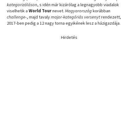
kategorizáláson
, s idén már kizárólag a legnagyobb viadalok
viselhetik a
World Tour
nevet.
Magyarország
korábban
challenge
-, majd tavaly
major-kategóriás versenyt
rendezett,
2017-ben pedig a 12 nagy torna egyikének lesz a házigazdája.
Hirdetés