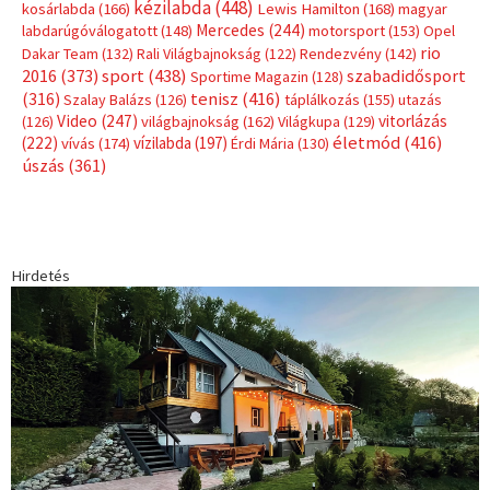
kézilabda
(448)
kosárlabda
(166)
Lewis Hamilton
(168)
magyar
Mercedes
(244)
labdarúgóválogatott
(148)
motorsport
(153)
Opel
rio
Dakar Team
(132)
Rali Világbajnokság
(122)
Rendezvény
(142)
sport
(438)
2016
(373)
szabadidősport
Sportime Magazin
(128)
(316)
tenisz
(416)
Szalay Balázs
(126)
táplálkozás
(155)
utazás
Video
(247)
vitorlázás
(126)
világbajnokság
(162)
Világkupa
(129)
életmód
(416)
(222)
vívás
(174)
vízilabda
(197)
Érdi Mária
(130)
úszás
(361)
Hirdetés