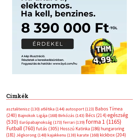
Címkék
Babos Tímea
asztalitenisz
(130)
atlétika
(144)
autosport
(123)
egészség
(240)
Bécs
(214)
Bajnokok Ligája
(168)
Birkózás
(143)
forma 1
(1165)
(530)
Európabajnokság
(173)
ferrari
(139)
Futball
(760)
futás
(305)
Hosszú Katinka
(186)
hungaroring
(181)
kickbox
(204)
Jégkorong
(148)
kajakkenu
(138)
karate
(168)