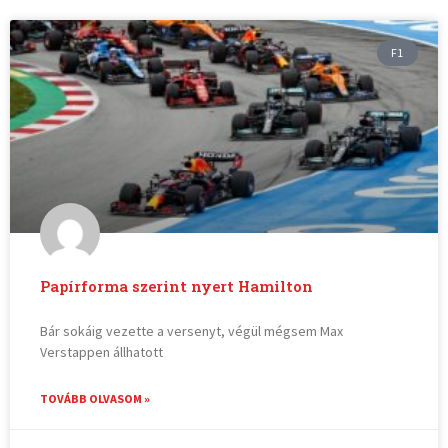
F1
Papírforma szerint nyert Hamilton
Bár sokáig vezette a versenyt, végül mégsem Max
Verstappen állhatott
TOVÁBB OLVASOM »