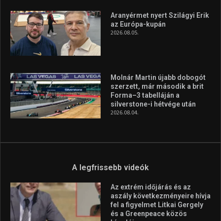
Aranyérmet nyert Szilágyi Erik
az Európa-kupán
2026.08.05.
Molnár Martin újabb dobogót
szerzett, már második a brit
Forma–3 tabelláján a
silverstone-i hétvége után
2026.08.04.
A legfrissebb videók
Az extrém időjárás és az
aszály következményeire hívja
fel a figyelmet Litkai Gergely
és a Greenpeace közös