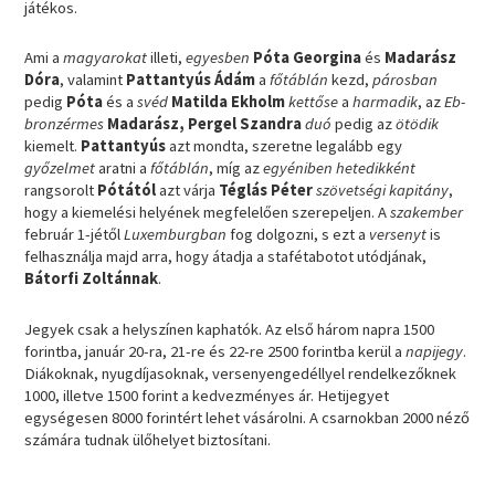
játékos.
Ami a
magyarokat
illeti,
egyesben
Póta Georgina
és
Madarász
Dóra
, valamint
Pattantyús Ádám
a
főtáblán
kezd,
párosban
pedig
Póta
és a
svéd
Matilda Ekholm
kettőse
a
harmadik
, az
Eb-
bronzérmes
Madarász, Pergel Szandra
duó
pedig az
ötödik
kiemelt.
Pattantyús
azt mondta, szeretne legalább egy
győzelmet
aratni a
főtáblán
, míg az
egyéniben
hetedikként
rangsorolt
Pótától
azt várja
Téglás Péter
szövetségi kapitány
,
hogy a kiemelési helyének megfelelően szerepeljen. A
szakember
február 1-jétől
Luxemburgban
fog dolgozni, s ezt a
versenyt
is
felhasználja majd arra, hogy átadja a stafétabotot utódjának,
Bátorfi Zoltánnak
.
Jegyek csak a helyszínen kaphatók. Az első három napra 1500
forintba, január 20-ra, 21-re és 22-re 2500 forintba kerül a
napijegy
.
Diákoknak, nyugdíjasoknak, versenyengedéllyel rendelkezőknek
1000, illetve 1500 forint a kedvezményes ár. Hetijegyet
egységesen 8000 forintért lehet vásárolni. A csarnokban 2000 néző
számára tudnak ülőhelyet biztosítani.