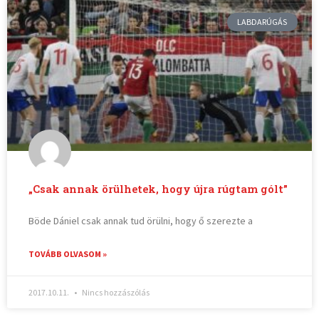
LABDARÚGÁS
„Csak annak örülhetek, hogy újra rúgtam gólt”
Böde Dániel csak annak tud örülni, hogy ő szerezte a
TOVÁBB OLVASOM »
2017.10.11.
Nincs hozzászólás