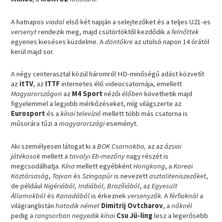
A hatnapos
viadal
első két napján a selejtezőket és a teljes U21-es
versenyt
rendezik meg, majd csütörtöktől kezdődik a
felnőttek
egyenes kieséses küzdelme. A
döntőkre
az utolsó napon 14 órától
kerül majd sor.
A négy centerasztal közül háromról HD-minőségű adást közvetít
az
itTV
, az
ITTF
internetes élő videocsatornája, emellett
Magyarországon
az
M4 Sport
nézői
élőben
követhetik majd
figyelemmel a legjobb mérkőzéseket, míg világszerte az
Eurosport
és a
kínai televízió
mellett több más csatorna is
műsorára tűzi a
magyarországi
eseményt.
Aki személyesen látogat ki a
BOK Csarnokba,
az az
ázsiai
játékosok
mellett a
tavalyi Eb-mezőny
nagy részét is
megcsodálhatja.
Kína
mellett egyébként
Hongkong
, a
Koreai
Köztársaság
,
Tajvan
és
Szingapúr
is nevezett
asztaliteniszezőket
,
de például
Nigériából, Indiából, Brazíliából
, az
Egyesült
Államokból
és
Kanadából
is érkeznek
versenyzők
. A
férfiaknál
a
világranglistán
hatodik német
Dimitrij Ovtcharov
, a
nőknél
pedig a
rangsorban negyedik kínai
Csu Jü-ling
lesz a legerősebb