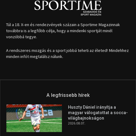
Túl a 18. X-en és rendezvények százain a Sportime Magazinnak
továbbra is a legfőbb célja, hogy a mindenki sportját minél
vonzóbbá tegye.
A rendszeres mozgás és a sport jobbá teheti az életed! Mindehhez
minden infót megtalálsz nálunk.
A legfrissebb hírek
Huszty Dániel irányítja a
magyar válogatottat a socca-
világbajnokságon
2026.08.07.