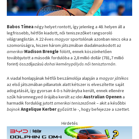
Babos Tímea
négy helyet rontott, így jelenleg a 48. helyen áll a
legfrissebb, hétfőn kiadott, női teniszezőket rangsoroló
világranglistán. A 22 éves
magyar
sportolónak azonban nincs oka a
szomorúságra, hiszen három játszmában diadalmaskodott az
amerikai
Madison Brengle
fölött, ennek köszönhetően
továbbjutott a második fordulóba a 2,8 millió dollár (781,7 millió
forint) összdíjazású
dohai keménypályás női tenisztornán
.
A viadal honlapjának hétfői beszámolója alapján a
magyar játékos
az első játszmában pillanatok alatt kétszer is elveszítette saját
adogatását, így gyorsan 4-0-s hátrányba került, ennek ellenére
szűk háromnegyed órájába került az idei
Australian Openen
a
harmadik fordulóig jutott
amerikai teniszezőnek
– akit a későbbi
bajnok
Angelique Kerber
győzött le -, hogy befejezze a szettet.
Hirdetés