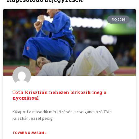
RIO 2016
Tóth Krisztián nehezen birkózik meg a
nyomással
Kikapott a második mérkőzésén a cselgáncsozó Tóth
Krisztián, ezzel pedig
TOVÁBB OLVASOM »