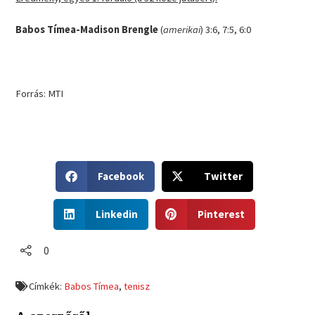
Babos Tímea-Madison Brengle
(
amerikai
) 3:6, 7:5, 6:0
Forrás: MTI
S
S
Facebook
Twitter
h
h
a
a
S
S
r
r
Linkedin
Pinterest
h
h
e
e
a
a
o
o
r
r
0
n
n
e
e
f
t
o
o
a
w
Címkék:
Babos Tímea
,
tenisz
n
n
c
i
l
p
e
t