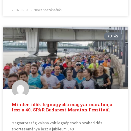
2016.08.10.
Nincs hozzászólás
FUTÁS
Minden idők legnagyobb magyar maratonja
lesz a 40. SPAR Budapest Maraton Fesztivál
Magyarország valaha volt legnépesebb szabadidős
sporteseménye lesz a jubileumi, 40.