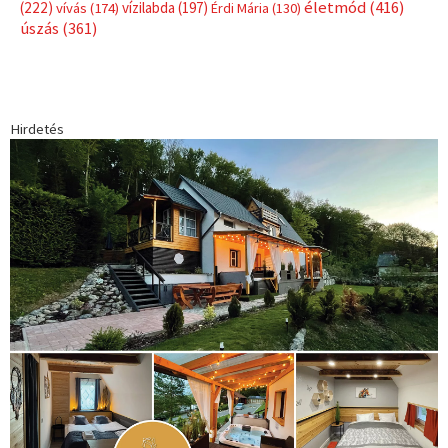
Címkék
Babos Tímea
asztalitenisz
(130)
atlétika
(144)
autosport
(123)
egészség
(240)
Bécs
(214)
Bajnokok Ligája
(168)
Birkózás
(143)
forma 1
(1165)
(530)
Európabajnokság
(173)
ferrari
(139)
Futball
(760)
futás
(305)
Hosszú Katinka
(186)
hungaroring
(181)
kickbox
(204)
Jégkorong
(148)
kajakkenu
(138)
karate
(168)
kézilabda
(448)
kosárlabda
(166)
Lewis Hamilton
(168)
magyar
Mercedes
(244)
labdarúgóválogatott
(148)
motorsport
(153)
Opel
rio
Dakar Team
(132)
Rali Világbajnokság
(122)
Rendezvény
(142)
sport
(438)
2016
(373)
szabadidősport
Sportime Magazin
(128)
(316)
tenisz
(416)
Szalay Balázs
(126)
táplálkozás
(155)
utazás
Video
(247)
vitorlázás
(126)
világbajnokság
(162)
Világkupa
(129)
életmód
(416)
(222)
vívás
(174)
vízilabda
(197)
Érdi Mária
(130)
úszás
(361)
Hirdetés