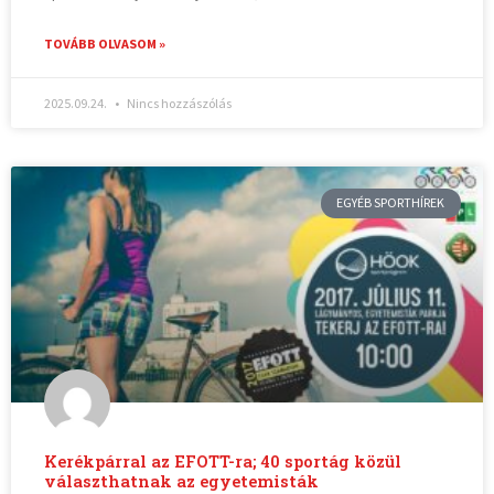
TOVÁBB OLVASOM »
2025.09.24.
Nincs hozzászólás
EGYÉB SPORTHÍREK
Kerékpárral az EFOTT-ra; 40 sportág közül
választhatnak az egyetemisták