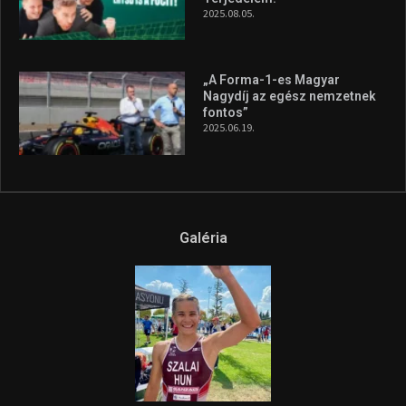
A legfrissebb videók
Az extrém időjárás és az
aszály következményeire hívja
fel a figyelmet Litkai Gergely
és a Greenpeace közös
híradója
2025.08.14.
Ne csak nézd, lásd is a focit! –
itt a Tippmix Teljes
Terjedelem!
2025.08.05.
„A Forma-1-es Magyar
Nagydíj az egész nemzetnek
fontos”
2025.06.19.