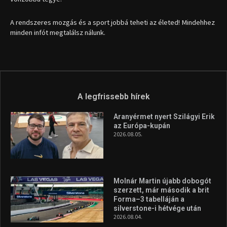
1035 Budapest, Miklós u. 7.
+36 30 471 1373
info (kukac) sportime.hu
Túl a 18. X-en és rendezvények százain a Sportime Magazinnak
továbbra is a legfőbb célja, hogy a mindenki sportját minél
vonzóbbá tegye.
A rendszeres mozgás és a sport jobbá teheti az életed! Mindehhez
minden infót megtalálsz nálunk.