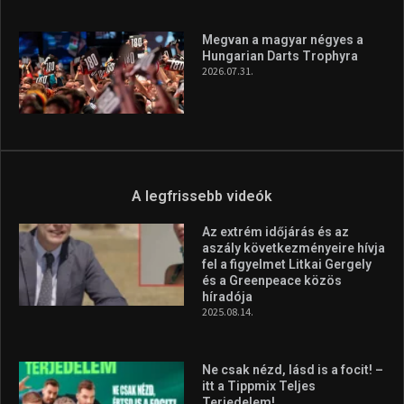
A legfrissebb hírek
Aranyérmet nyert Szilágyi Erik
az Európa-kupán
2026.08.05.
Molnár Martin újabb dobogót
szerzett, már második a brit
Forma–3 tabelláján a
silverstone-i hétvége után
2026.08.04.
Megvan a magyar négyes a
Hungarian Darts Trophyra
2026.07.31.