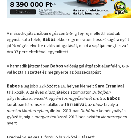
A második játszmában egészen 5-5-ig fej-fej mellett haladtak
egymással a felek,
Babos
ekkor egy maratoni hosszúságúra nyúlt
játék végén elvette rivális adogatását, majd a sajátját megtartva 1
óra 37 perc elteltével egyenlített.
A harmadik játszmában
Babos
valósággal átgázolt ellenfelén, 6-0-
val hozta a szettet és megnyerte az összecsapást.
Babos
a legjobb 32 között a 16. helyen kiemelt
Sara Erranival
találkozik. A 28 éves
olasz
játékos szombaton
Dubajban
pályafutása
kilencedik egyéni tornagyőzelmét aratta
.
Babos
korábban háromszor találkozott
Erranival
, az
olasz
tavaly a
mexikói Monterreyben
, illetve 2013-ban
Dohában
keménypályán
győzött, míg a
magyar teniszező
2012-ben szintén
Monterreyben
nyert.
Eredmény, egyes 1. forduló (a 32 közé jutásért):