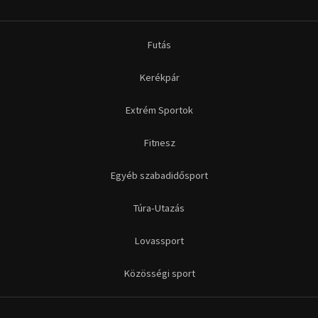
Futás
Kerékpár
Extrém Sportok
Fitnesz
Egyéb szabadidősport
Túra-Utazás
Lovassport
Közösségi sport