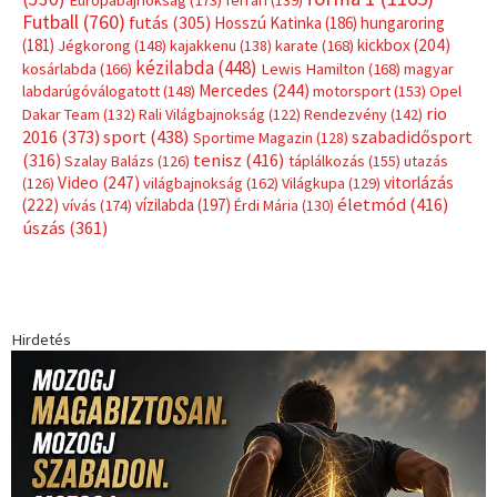
ferrari
(139)
Futball
(760)
futás
(305)
Hosszú Katinka
(186)
hungaroring
(181)
kickbox
(204)
Jégkorong
(148)
kajakkenu
(138)
karate
(168)
kézilabda
(448)
kosárlabda
(166)
Lewis Hamilton
(168)
magyar
Mercedes
(244)
labdarúgóválogatott
(148)
motorsport
(153)
Opel
rio
Dakar Team
(132)
Rali Világbajnokság
(122)
Rendezvény
(142)
sport
(438)
2016
(373)
szabadidősport
Sportime Magazin
(128)
(316)
tenisz
(416)
Szalay Balázs
(126)
táplálkozás
(155)
utazás
Video
(247)
vitorlázás
(126)
világbajnokság
(162)
Világkupa
(129)
életmód
(416)
(222)
vívás
(174)
vízilabda
(197)
Érdi Mária
(130)
úszás
(361)
Hirdetés