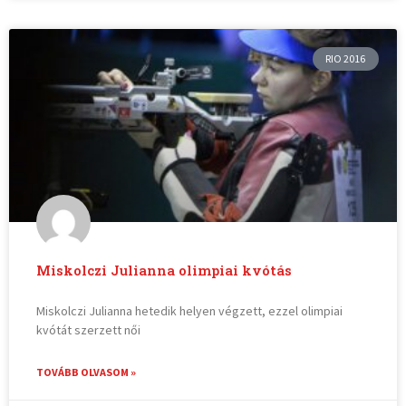
RIO 2016
Miskolczi Julianna olimpiai kvótás
Miskolczi Julianna hetedik helyen végzett, ezzel olimpiai
kvótát szerzett női
TOVÁBB OLVASOM »