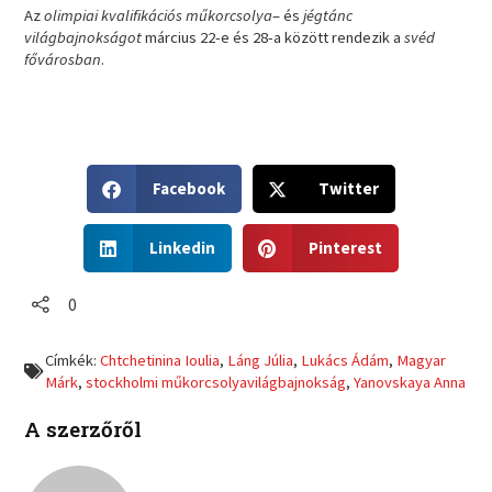
Az
olimpiai kvalifikációs műkorcsolya
– és
jégtánc
világbajnokságot
március 22-e és 28-a között rendezik a
svéd
fővárosban
.
S
S
Facebook
Twitter
h
h
a
a
S
S
r
r
Linkedin
Pinterest
h
h
e
e
a
a
o
o
r
r
0
n
n
e
e
f
t
o
o
a
w
Címkék:
Chtchetinina Ioulia
,
Láng Júlia
,
Lukács Ádám
,
Magyar
n
n
c
i
Márk
,
stockholmi műkorcsolyavilágbajnokság
,
Yanovskaya Anna
l
p
e
t
i
i
b
t
A szerzőről
n
n
o
e
k
t
o
r
e
e
k