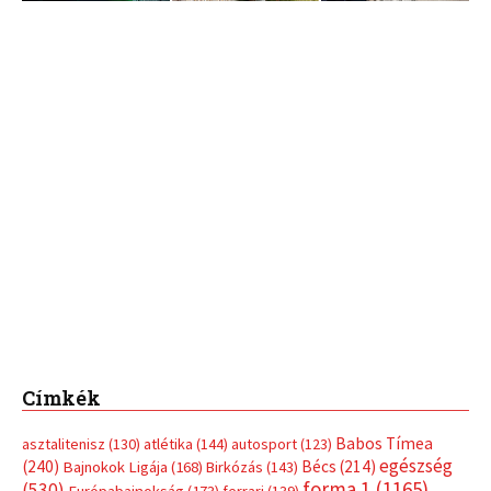
Címkék
Babos Tímea
asztalitenisz
(130)
atlétika
(144)
autosport
(123)
egészség
(240)
Bécs
(214)
Bajnokok Ligája
(168)
Birkózás
(143)
forma 1
(1165)
(530)
Európabajnokság
(173)