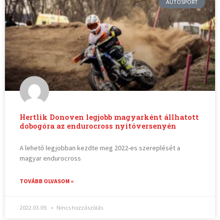
AUTOSPORT
Hertlik Donoven legjobb magyarként állhatott
dobogóra az endurocross nyitóversenyén
A lehető legjobban kezdte meg 2022-es szereplését a
magyar endurocross
TOVÁBB OLVASOM »
2022.03.09.
Nincs hozzászólás