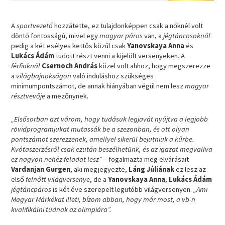
A
sportvezető
hozzátette, ez tulajdonképpen csak a nőknél volt
döntő fontosságú, mivel egy
magyar páros
van, a
jégtáncosoknál
pedig a két esélyes kettős közül csak
Yanovskaya Anna
és
Lukács Ádám
tudott részt venni a kijelölt versenyeken. A
férfiaknál
Csernoch András
közel volt ahhoz, hogy megszerezze
a
világbajnokságon
való induláshoz szükséges
minimumpontszámot, de annak hiányában végül nem lesz
magyar
résztvevője
a mezőnynek.
„Elsősorban azt várom, hogy tudásuk legjavát nyújtva a legjobb
rövidprogramjukat mutassák be a szezonban, és ott olyan
pontszámot szerezzenek, amellyel sikerül bejutniuk a kűrbe.
Kvótaszerzésről csak ezután beszélhetünk, és az igazat megvallva
ez nagyon nehéz feladat lesz”
– fogalmazta meg elvárásait
Vardanjan Gurgen
, aki megjegyezte,
Láng Júliának
ez lesz az
első
felnőtt világversenye
, de a
Yanovskaya Anna
,
Lukács Ádám
jégtáncpáros
is két éve szerepelt legutóbb világversenyen.
„Ami
Magyar Márkékat illeti, bízom abban, hogy már most, a vb-n
kvalifikálni tudnak az olimpiára”.