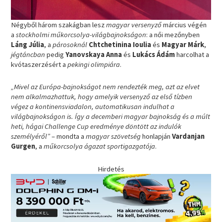
Négyből három szakágban lesz
magyar versenyző
március végén
a
stockholmi műkorcsolya-világbajnokságon
: a női mezőnyben
Láng Júlia
, a
párosoknál
Chtchetinina Ioulia
és
Magyar Márk
,
jégtáncban
pedig
Yanovskaya Anna
és
Lukács Ádám
harcolhat a
kvótaszerzésért a
pekingi olimpiára
.
„Mivel az Európa-bajnokságot nem rendezték meg, azt az elvet
nem alkalmazhattuk, hogy amelyik versenyző az első tízben
végez a kontinensviadalon, automatikusan indulhat a
világbajnokságon is. Így a decemberi magyar bajnokság és a múlt
heti, hágai Challenge Cup eredménye döntött az indulók
személyéről”
– mondta a
magyar szövetség
honlapján
Vardanjan
Gurgen
, a
műkorcsolya ágazat sportigazgatója
.
Hirdetés