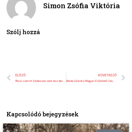
d
r
Simon Zsófia Viktória
i
e
n
s
t
Szólj hozzá
Előző
K
ELŐZŐ
KÖVETKEZŐ
Rossi szerint Szoboszlai nem lesz bevethető márciusban
Berke Lóránd a Magyar Erőemelő Szövetség elnöke!
Kapcsolódó bejegyzések