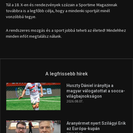
Túl a 18. X-en és rendezvények százain a Sportime Magazinnak
továbbra is a legfőbb célja, hogy a mindenki sportját minél
vonzóbbá tegye.
A rendszeres mozgás és a sport jobbá teheti az életed! Mindehhez
minden infót megtalálsz nálunk.
A legfrissebb hírek
Huszty Dániel irányítja a
magyar válogatottat a socca-
világbajnokságon
2026.08.07.
Aranyérmet nyert Szilágyi Erik
az Európa-kupán