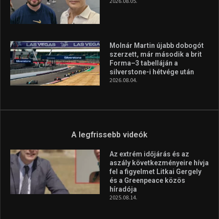
2026.08.05.
Molnár Martin újabb dobogót
szerzett, már második a brit
Forma–3 tabelláján a
silverstone-i hétvége után
2026.08.04.
A legfrissebb videók
Az extrém időjárás és az
aszály következményeire hívja
fel a figyelmet Litkai Gergely
és a Greenpeace közös
híradója
2025.08.14.