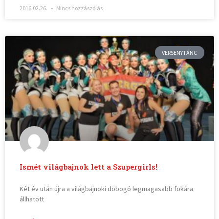
2016.02.26.
Nincs hozzászólás
VERSENYTÁNC
Ismét világbajnok lett a Szupergirls!
Két év után újra a világbajnoki dobogó legmagasabb fokára
állhatott