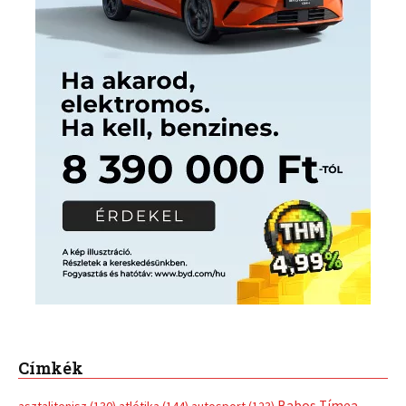
Címkék
Babos Tímea
asztalitenisz
(130)
atlétika
(144)
autosport
(123)