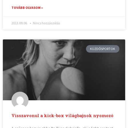
TOVÁBB OLVASOM »
2013.09.06.
Nincs hozzászólás
KÜZDŐSPORTOK
Visszavonul a kick-box világbajnok nyomozó