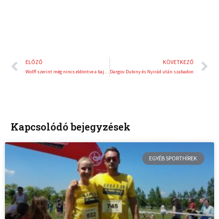
Előző
K
ELŐZŐ
KÖVETKEZŐ
Wolff szerint még nincs eldöntve a bajnoki cím sorsa
Dargov Dubiny és Nyirád után szabadon
Kapcsolódó bejegyzések
EGYÉB SPORTHÍREK