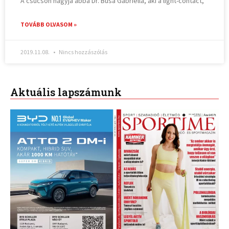
A csúcson hagyja abba Dr. Busa Gabriella, aki a light-contact,
TOVÁBB OLVASOM »
2019.11.08.
Nincs hozzászólás
Aktuális lapszámunk