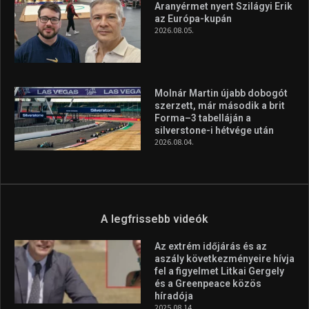
Aranyérmet nyert Szilágyi Erik
az Európa-kupán
2026.08.05.
Molnár Martin újabb dobogót
szerzett, már második a brit
Forma–3 tabelláján a
silverstone-i hétvége után
2026.08.04.
A legfrissebb videók
Az extrém időjárás és az
aszály következményeire hívja
fel a figyelmet Litkai Gergely
és a Greenpeace közös
híradója
2025.08.14.