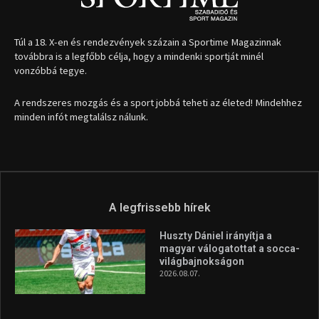
Túl a 18. X-en és rendezvények százain a Sportime Magazinnak
továbbra is a legfőbb célja, hogy a mindenki sportját minél
vonzóbbá tegye.
A rendszeres mozgás és a sport jobbá teheti az életed! Mindehhez
minden infót megtalálsz nálunk.
A legfrissebb hírek
Huszty Dániel irányítja a
magyar válogatottat a socca-
világbajnokságon
2026.08.07.