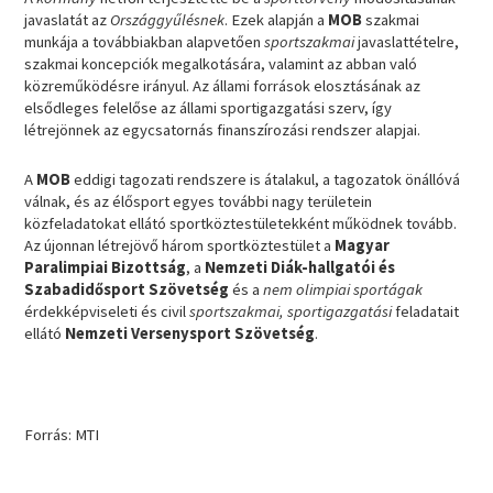
javaslatát az
Országgyűlésnek
. Ezek alapján a
MOB
szakmai
munkája a továbbiakban alapvetően
sportszakmai
javaslattételre,
szakmai koncepciók megalkotására, valamint az abban való
közreműködésre irányul. Az állami források elosztásának az
elsődleges felelőse az állami sportigazgatási szerv, így
létrejönnek az egycsatornás finanszírozási rendszer alapjai.
A
MOB
eddigi tagozati rendszere is átalakul, a tagozatok önállóvá
válnak, és az élősport egyes további nagy területein
közfeladatokat ellátó sportköztestületekként működnek tovább.
Az újonnan létrejövő három sportköztestület a
Magyar
Paralimpiai Bizottság
, a
Nemzeti Diák-hallgatói és
Szabadidősport Szövetség
és a
nem olimpiai sportágak
érdekképviseleti és civil
sportszakmai, sportigazgatási
feladatait
ellátó
Nemzeti Versenysport Szövetség
.
Forrás: MTI