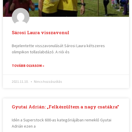
Sárosi Laura visszavonul
Bejelentette visszavonulását Sárosi Laura kétszeres
olimpikon tollaslabdázó. A riói és
TOVÁBB OLVASOM »
2021.11.10.
Nincs hozzászólás
Gyutai Adrián: „Felkészültem a nagy csatákra”
Idén a Superstock 600-as kategóriájában remeklő Gyutai
Adrián ezen a