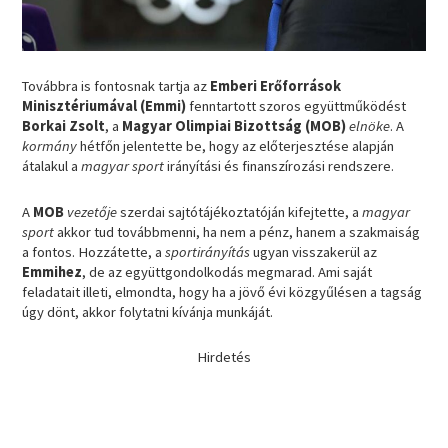
Továbbra is fontosnak tartja az
Emberi Erőforrások
Minisztériumával (Emmi)
fenntartott szoros együttműködést
Borkai Zsolt
, a
Magyar Olimpiai Bizottság (MOB)
elnöke
. A
kormány
hétfőn jelentette be, hogy az előterjesztése alapján
átalakul a
magyar sport
irányítási és finanszírozási rendszere.
A
MOB
vezetője
szerdai sajtótájékoztatóján kifejtette, a
magyar
sport
akkor tud továbbmenni, ha nem a pénz, hanem a szakmaiság
a fontos. Hozzátette, a
sportirányítás
ugyan visszakerül az
Emmihez
, de az együttgondolkodás megmarad. Ami saját
feladatait illeti, elmondta, hogy ha a jövő évi közgyűlésen a tagság
úgy dönt, akkor folytatni kívánja munkáját.
Hirdetés