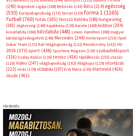
egészség
(240)
Bécs
(214)
Bajnokok Ligája
(168)
Birkózás
(143)
forma 1
(1165)
(530)
Európabajnokság
(173)
ferrari
(139)
Futball
(760)
futás
(305)
Hosszú Katinka
(186)
hungaroring
(181)
kickbox
(204)
Jégkorong
(148)
kajakkenu
(138)
karate
(168)
kézilabda
(448)
kosárlabda
(166)
Lewis Hamilton
(168)
magyar
Mercedes
(244)
labdarúgóválogatott
(148)
motorsport
(153)
Opel
rio
Dakar Team
(132)
Rali Világbajnokság
(122)
Rendezvény
(142)
sport
(438)
2016
(373)
szabadidősport
Sportime Magazin
(128)
(316)
tenisz
(416)
Szalay Balázs
(126)
táplálkozás
(155)
utazás
Video
(247)
vitorlázás
(126)
világbajnokság
(162)
Világkupa
(129)
életmód
(416)
(222)
vívás
(174)
vízilabda
(197)
Érdi Mária
(130)
úszás
(361)
Hirdetés