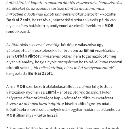
hatásköröket kapott. A mostani döntés visszaveszi a finanszírozási
kérdéseket és az azokhoz tartozó döntési mechanizmust,
miközben a MOB-nak újabb kompetenciákat biztosít”
– közölte
Borkai Zsolt
, hozzátéve, nemzetközi szinten kevés példa van
olyan széles hatáskörre, amilyennel az elmúlt években a
MOB
rendelkezett.
Az
ötkarikás szervezet vezetője
kérdésre válaszolva úgy
vélekedett, a híresztelések ellenére sem az
Emmi
vezetésében
,
sem
Orbán Viktor
miniszterelnökben
nem fogalmazódott meg
olyan vélemény, hogy a nyolc
aranyérmet
hozó
riói olimpia
rosszul
sikerült volna.
„Jól teljesítettünk, nincs miért szégyenkeznünk”
–
hangoztatta
Borkai Zsolt
.
Ami a
MOB
szerkezeti átalakulását illeti, az
elnök
kifejtette, a
változások nyomán az
Emmi
– ahol az
utánpótlássport
külön
helyettes államtitkárságot
kap – várhatóan több munkatársat
átvesz az
olimpiai bizottságtól
. A kisebb költségvetés miatt
leépítésekre kerül sor, amelyek után egyharmadára csökkenhet a
MOB
állománya – tette hozzá.
A
kormány
hétfőn terjesztette be a
sporttörvény
módosításának