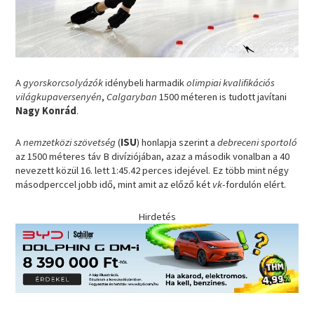
A
gyorskorcsolyázók
idénybeli harmadik
olimpiai kvalifikációs
világkupaversenyén
,
Calgaryban
1500 méteren is tudott javítani
Nagy Konrád
.
A
nemzetközi szövetség
(
ISU
) honlapja szerint a
debreceni
sportoló
az 1500 méteres táv B divíziójában, azaz a második vonalban a 40
nevezett közül 16. lett 1:45.42 perces idejével. Ez több mint négy
másodperccel jobb idő, mint amit az előző két
vk
-fordulón elért.
Hirdetés