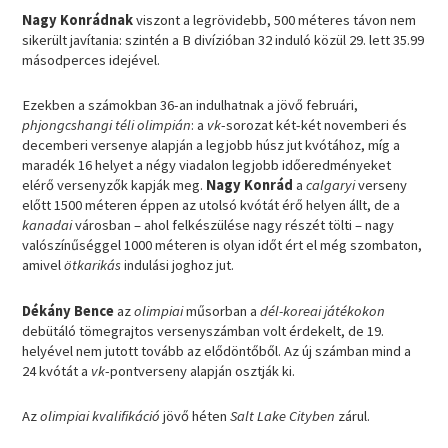
Nagy Konrádnak
viszont a legrövidebb, 500 méteres távon nem
sikerült javítania: szintén a B divízióban 32 induló közül 29. lett 35.99
másodperces idejével.
Ezekben a számokban 36-an indulhatnak a jövő februári,
phjongcshangi téli olimpián
: a
vk
-sorozat két-két novemberi és
decemberi versenye alapján a legjobb húsz jut kvótához, míg a
maradék 16 helyet a négy viadalon legjobb időeredményeket
elérő versenyzők kapják meg.
Nagy Konrád
a
calgaryi
verseny
előtt 1500 méteren éppen az utolsó kvótát érő helyen állt, de a
kanadai
városban – ahol felkészülése nagy részét tölti – nagy
valószínűséggel 1000 méteren is olyan időt ért el még szombaton,
amivel
ötkarikás
indulási joghoz jut.
Dékány Bence
az
olimpiai
műsorban a
dél-koreai játékokon
debütáló tömegrajtos versenyszámban volt érdekelt, de 19.
helyével nem jutott tovább az elődöntőből. Az új számban mind a
24 kvótát a
vk
-pontverseny alapján osztják ki.
Az
olimpiai kvalifikáció
jövő héten
Salt Lake Cityben
zárul.