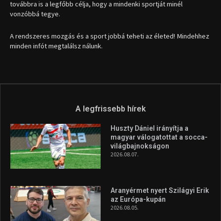
továbbra is a legfőbb célja, hogy a mindenki sportját minél
vonzóbbá tegye.
A rendszeres mozgás és a sport jobbá teheti az életed! Mindehhez
minden infót megtalálsz nálunk.
A legfrissebb hírek
Huszty Dániel irányítja a
magyar válogatottat a socca-
világbajnokságon
2026.08.07.
Aranyérmet nyert Szilágyi Erik
az Európa-kupán
2026.08.05.