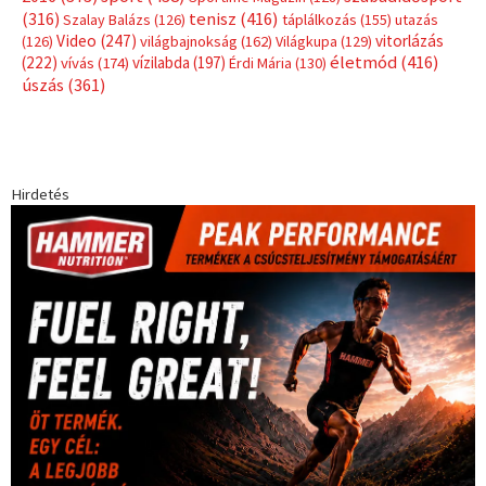
(316)
tenisz
(416)
Szalay Balázs
(126)
táplálkozás
(155)
utazás
Video
(247)
vitorlázás
(126)
világbajnokság
(162)
Világkupa
(129)
életmód
(416)
(222)
vívás
(174)
vízilabda
(197)
Érdi Mária
(130)
úszás
(361)
Hirdetés