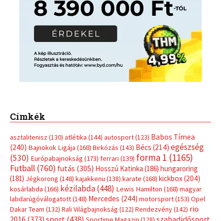
Címkék
Babos Tímea
asztalitenisz
(130)
atlétika
(144)
autosport
(123)
egészség
(240)
Bécs
(214)
Bajnokok Ligája
(168)
Birkózás
(143)
forma 1
(1165)
(530)
Európabajnokság
(173)
ferrari
(139)
Futball
(760)
futás
(305)
Hosszú Katinka
(186)
hungaroring
(181)
kickbox
(204)
Jégkorong
(148)
kajakkenu
(138)
karate
(168)
kézilabda
(448)
kosárlabda
(166)
Lewis Hamilton
(168)
magyar
Mercedes
(244)
labdarúgóválogatott
(148)
motorsport
(153)
Opel
rio
Dakar Team
(132)
Rali Világbajnokság
(122)
Rendezvény
(142)
sport
(438)
2016
(373)
szabadidősport
Sportime Magazin
(128)