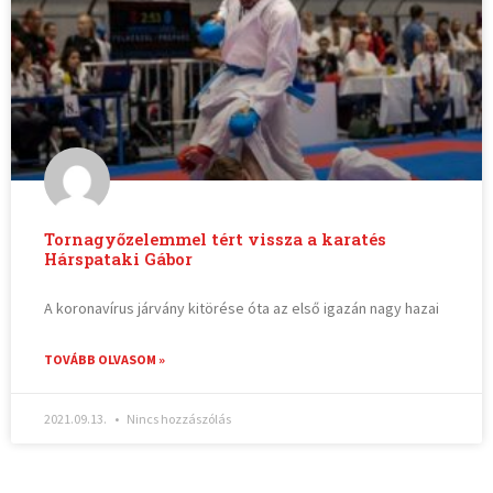
Tornagyőzelemmel tért vissza a karatés
Hárspataki Gábor
A koronavírus járvány kitörése óta az első igazán nagy hazai
TOVÁBB OLVASOM »
2021.09.13.
Nincs hozzászólás