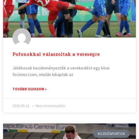
Pofonokkal válaszoltak a vereségre
Játékosok kezdeményezték a verekedést egy kínai
focimeccsen, miután kikaptak az
TOVÁBB OLVASOM »
2016.05.12.
Nincs hozzászólás
KÜZDŐSPORTOK