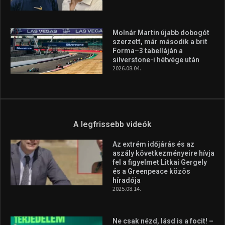
Molnár Martin újabb dobogót
szerzett, már második a brit
Forma–3 tabelláján a
silverstone-i hétvége után
2026.08.04.
A legfrissebb videók
Az extrém időjárás és az
aszály következményeire hívja
fel a figyelmet Litkai Gergely
és a Greenpeace közös
híradója
2025.08.14.
Ne csak nézd, lásd is a focit! –