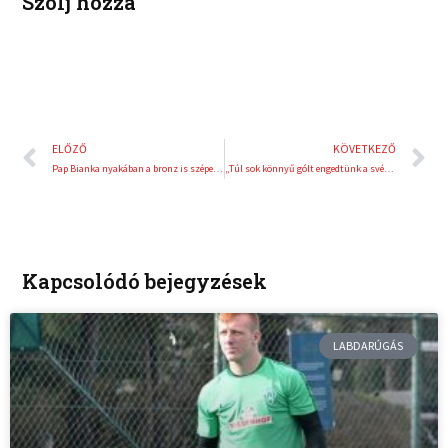
Szólj hozzá
Előző
K
ELŐZŐ
KÖVETKEZŐ
Pap Bianka nyakában a bronz is szépen csillog
„Túl sok könnyű gólt engedtünk a svédeknek”
Kapcsolódó bejegyzések
LABDARÚGÁS