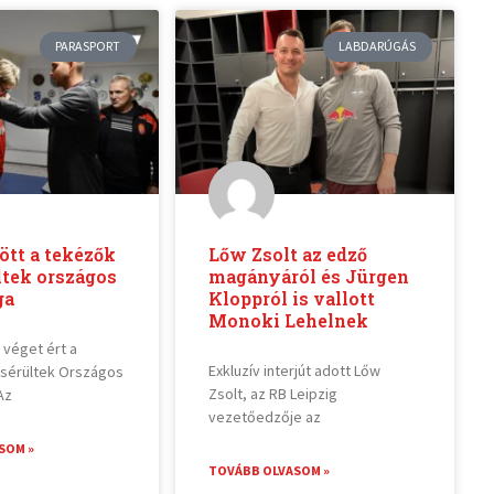
PARASPORT
LABDARÚGÁS
ött a tekézők
Lőw Zsolt az edző
ltek országos
magányáról és Jürgen
ga
Kloppról is vallott
Monoki Lehelnek
 véget ért a
Exkluzív interjút adott Lőw
sérültek Országos
Zsolt, az RB Leipzig
Az
vezetőedzője az
SOM »
TOVÁBB OLVASOM »