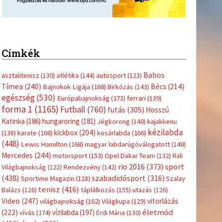
Címkék
Babos
asztalitenisz
(130)
atlétika
(144)
autosport
(123)
Tímea
(240)
Bécs
(214)
Bajnokok Ligája
(168)
Birkózás
(143)
egészség
(530)
Európabajnokság
(173)
ferrari
(139)
forma 1
(1165)
Futball
(760)
futás
(305)
Hosszú
Katinka
(186)
hungaroring
(181)
Jégkorong
(148)
kajakkenu
kézilabda
kickbox
(204)
(138)
karate
(168)
kosárlabda
(166)
(448)
Lewis Hamilton
(168)
magyar labdarúgóválogatott
(148)
Mercedes
(244)
motorsport
(153)
Opel Dakar Team
(132)
Rali
sport
rio 2016
(373)
Világbajnokság
(122)
Rendezvény
(142)
(438)
szabadidősport
(316)
Sportime Magazin
(128)
Szalay
tenisz
(416)
Balázs
(126)
táplálkozás
(155)
utazás
(126)
Video
(247)
vitorlázás
világbajnokság
(162)
Világkupa
(129)
életmód
(222)
vívás
(174)
vízilabda
(197)
Érdi Mária
(130)