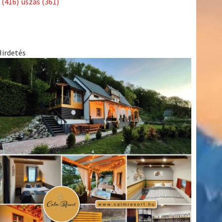
(416)
úszás
(361)
Hirdetés