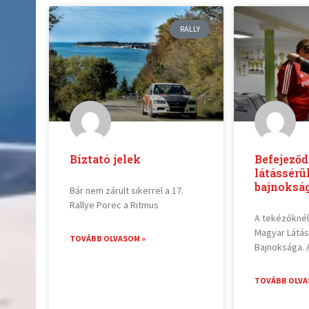
RALLY
Bíztató jelek
Befejeződ
látássérü
bajnoksá
Bár nem zárult sikerrel a 17.
Rallye Porec a Ritmus
A tekézőknél
Magyar Látás
TOVÁBB OLVASOM »
Bajnoksága. 
TOVÁBB OLVA