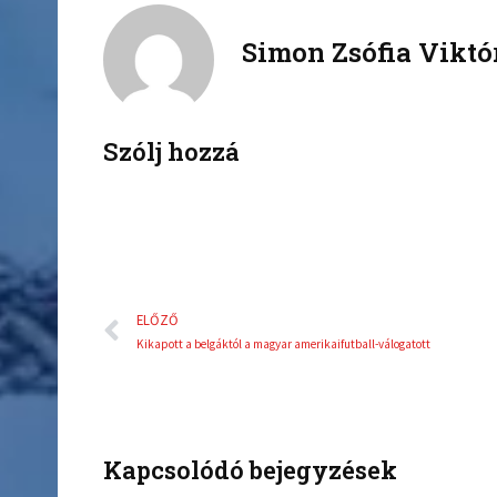
c
i
Simon Zsófia Viktó
e
t
b
t
o
e
o
r
k
Szólj hozzá
Előző
ELŐZŐ
Kikapott a belgáktól a magyar amerikaifutball-válogatott
Kapcsolódó bejegyzések