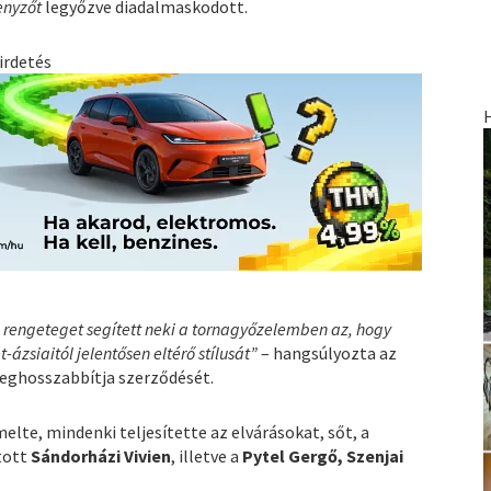
enyzőt
legyőzve diadalmaskodott.
irdetés
, rengeteget segített neki a tornagyőzelemben az, hogy
zsiaitól jelentősen eltérő stílusát”
– hangsúlyozta az
eghosszabbítja szerződését.
elte, mindenki teljesítette az elvárásokat, sőt, a
utott
Sándorházi Vivien
, illetve a
Pytel Gergő, Szenjai