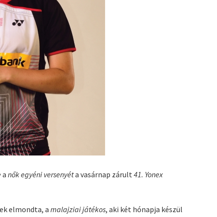
e
a
nők egyéni versenyét
a vasárnap zárult
41. Yonex
ek elmondta, a
malajziai játékos
, aki két hónapja készül