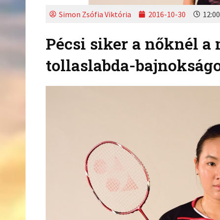
Simon Zsófia Viktória
2016-10-30
12:00
Pécsi siker a nőknél 
tollaslabda-bajnokság