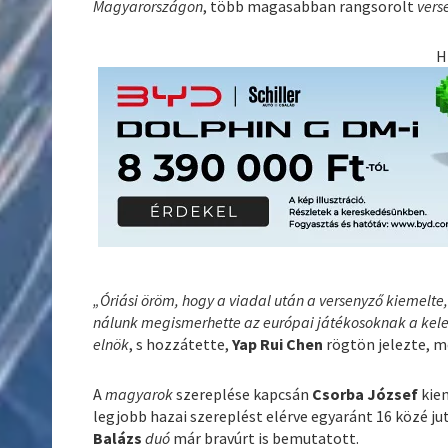
Magyarországon
, több magasabban rangsorolt
vers
H
„Óriási öröm, hogy a viadal után a versenyző kiemelte
nálunk megismerhette az európai játékosoknak a kelet-á
elnök
, s hozzátette,
Yap Rui Chen
rögtön jelezte, m
A
magyarok
szereplése kapcsán
Csorba József
kiem
legjobb hazai szereplést elérve egyaránt 16 közé j
Balázs
duó
már bravúrt is bemutatott.