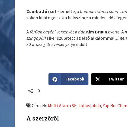
Csorba József
kiemelte, a
budaörsi városi sportcsa
sokan kilátogattak a helyszínre a minden idők lege
A
férfiak egyéni versenyét
a
dán
Kim Bruun
nyerte
. A
n
szingapúri
siker született az első alkalommal
„inter
30 ország 196
versenyzője
indult.
S
S
Facebook
Twitter
h
h
a
a
0
r
r
e
e
Címkék:
Multi Alarm SE
,
tollaslabda
,
Yap Rui Che
o
o
n
n
A szerzőről
f
t
a
w