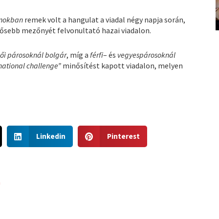
rnokban
remek volt a hangulat a viadal négy napja során,
rősebb mezőnyét felvonultató hazai viadalon.
ői párosoknál bolgár
, míg a
férfi
– és
vegyespárosoknál
national challenge”
minősítést kapott viadalon, melyen
S
S
Linkedin
Pinterest
h
h
a
a
r
r
e
e
n
o
o
n
n
l
p
i
i