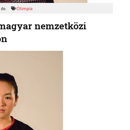
 de.
Olimpia
a magyar nemzetközi
on