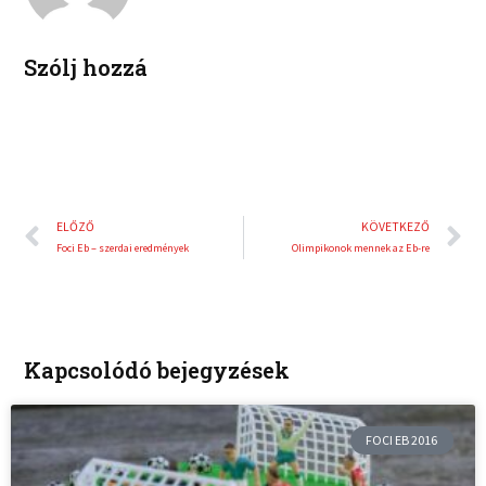
n
s
t
Szólj hozzá
Előző
K
ELŐZŐ
KÖVETKEZŐ
Foci Eb – szerdai eredmények
Olimpikonok mennek az Eb-re
Kapcsolódó bejegyzések
FOCI EB 2016