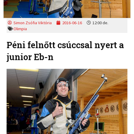
Simon Zsófia Viktória
2016-06-16
12:00 de.
Olimpia
Péni felnőtt csúccsal nyert a
junior Eb-n