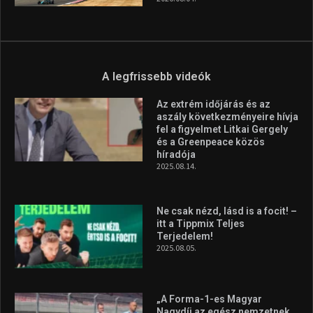
A legfrissebb videók
Az extrém időjárás és az
aszály következményeire hívja
fel a figyelmet Litkai Gergely
és a Greenpeace közös
híradója
2025.08.14.
Ne csak nézd, lásd is a focit! –
itt a Tippmix Teljes
Terjedelem!
2025.08.05.
„A Forma-1-es Magyar
Nagydíj az egész nemzetnek