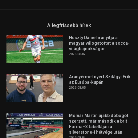
A legfrissebb hírek
Huszty Dániel irányítja a
magyar válogatottat a socca-
világbajnokságon
2026.08.07.
Aranyérmet nyert Szilágyi Erik
az Európa-kupán
2026.08.05.
Molnár Martin újabb dobogót
szerzett, már második a brit
Forma–3 tabelláján a
silverstone-i hétvége után
2026.08.04.