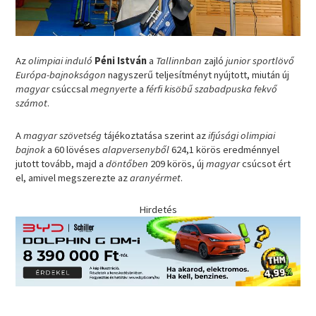
Az
olimpiai induló
Péni István
a
Tallinnban
zajló
junior sportlövő
Európa-bajnokságon
nagyszerű teljesítményt nyújtott, miután új
magyar
csúccsal
megnyerte
a
férfi kisöbű szabadpuska fekvő
számot
.
A
magyar szövetség
tájékoztatása szerint az
ifjúsági olimpiai
bajnok
a 60 lövéses
alapversenyből
624,1 körös eredménnyel
jutott tovább, majd a
döntőben
209 körös, új
magyar
csúcsot ért
el, amivel megszerezte az
aranyérmet
.
Hirdetés