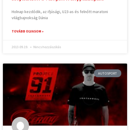
Holnap kezdődik, az ifjúsági, U23-as és felnőtt maratoni
világbajnokság Dánia
TOVÁBB OLVASOM »
2013.09.19.
Nincs hozzászólás
AUTOSPORT