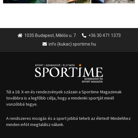
1035 Budapest, Miklós u. 7.
+36 30 471 1373
info (kukac) sportime.hu
Túl a 18. X-en és rendezvények százain a Sportime Magazinnak
továbbra is a legfőbb célja, hogy a mindenki sportját minél
vonzóbbá tegye.
A rendszeres mozgás és a sport jobbá teheti az életed! Mindehhez
minden infót megtalálsz nálunk.