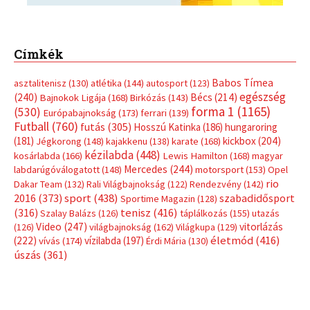
Címkék
Babos Tímea
asztalitenisz
(130)
atlétika
(144)
autosport
(123)
egészség
(240)
Bécs
(214)
Bajnokok Ligája
(168)
Birkózás
(143)
forma 1
(1165)
(530)
Európabajnokság
(173)
ferrari
(139)
Futball
(760)
futás
(305)
Hosszú Katinka
(186)
hungaroring
(181)
kickbox
(204)
Jégkorong
(148)
kajakkenu
(138)
karate
(168)
kézilabda
(448)
kosárlabda
(166)
Lewis Hamilton
(168)
magyar
Mercedes
(244)
labdarúgóválogatott
(148)
motorsport
(153)
Opel
rio
Dakar Team
(132)
Rali Világbajnokság
(122)
Rendezvény
(142)
sport
(438)
2016
(373)
szabadidősport
Sportime Magazin
(128)
(316)
tenisz
(416)
Szalay Balázs
(126)
táplálkozás
(155)
utazás
Video
(247)
vitorlázás
(126)
világbajnokság
(162)
Világkupa
(129)
életmód
(416)
(222)
vívás
(174)
vízilabda
(197)
Érdi Mária
(130)
úszás
(361)