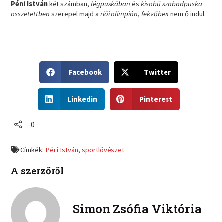
Péni István
két számban,
légpuskában
és
kisöbű szabadpuska
összetettben
szerepel majd a
riói olimpián
,
fekvőben
nem ő indul.
S
S
Facebook
Twitter
h
h
a
a
S
S
r
r
Linkedin
Pinterest
h
h
e
e
a
a
o
o
r
r
0
n
n
e
e
f
t
o
o
a
w
Címkék:
Péni István
,
sportlövészet
n
n
c
i
l
p
e
t
A szerzőről
i
i
b
t
n
n
o
e
k
t
o
r
e
e
Simon Zsófia Viktória
k
d
r
i
e