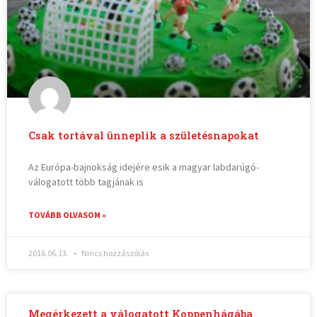
Csak tortával ünneplik a születésnapokat
Az Európa-bajnokság idejére esik a magyar labdarúgó-
válogatott több tagjának is
TOVÁBB OLVASOM »
2016.06.13.
Nincs hozzászólás
Megérkezett a válogatott Koppenhágába