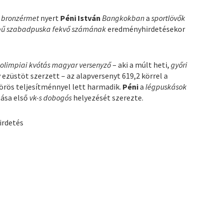
s
bronzérmet
nyert
Péni István
Bangkokban
a
sportlövők
bű szabadpuska fekvő számának
eredményhirdetésekor
,
olimpiai kvótás magyar versenyző
– aki a múlt heti,
győri
y ezüstöt szerzett – az alapversenyt 619,2 körrel a
körös teljesítménnyel lett harmadik.
Péni
a
légpuskások
ása első
vk-s dobogós
helyezését szerezte.
irdetés