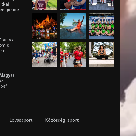
time.hu
ók
Galéria
rás és az
re hívja
Litkai
reenpeace
ásd is a
ppmix
lem!
 Magyar
sz