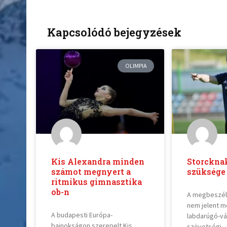
Kapcsolódó bejegyzések
OLIMPIA
Kis Alexandra minden
Storcknak
számot megnyert a
szüksége
ritmikus gimnasztika
ob-n
A megbeszélt
nem jelent m
A budapesti Európa-
labdarúgó-vá
bajnokságon szerepelt Kis
szövetségi