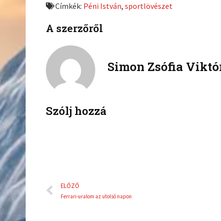
Címkék:
Péni István
,
sportlövészet
o
o
n
n
A szerzőről
f
t
a
w
c
i
Simon Zsófia Viktó
e
t
b
t
o
e
o
r
k
Szólj hozzá
Előző
ELŐZŐ
Ferrari-uralom az utolsó napon