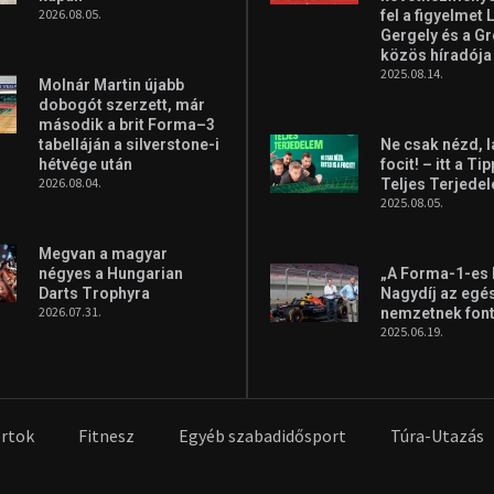
35 Budapest, Miklós u. 7.
+36 30 471 1373
info (kukac) spor
A legfrissebb hírek
A legfrissebb vide
Aranyérmet nyert
Az extrém időjá
Szilágyi Erik az Európa-
aszály
kupán
következményei
2026.08.05.
fel a figyelmet 
Gergely és a G
közös híradója
2025.08.14.
Molnár Martin újabb
dobogót szerzett, már
második a brit Forma–3
tabelláján a silverstone-i
Ne csak nézd, l
hétvége után
focit! – itt a Ti
2026.08.04.
Teljes Terjede
2025.08.05.
Megvan a magyar
négyes a Hungarian
„A Forma-1-es
Darts Trophyra
Nagydíj az egé