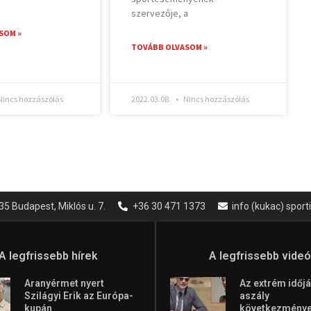
szervezője, a
SOM »
TOVÁBB OLVASOM »
incs hozzászólás
2022.03.08.
Nincs hozzászólás