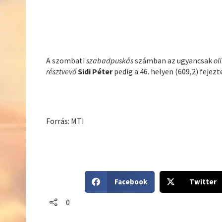
A szombati
szabadpuskás
számban az ugyancsak
ol
résztvevő
Sidi Péter
pedig a 46. helyen (609,2) fejezt
Forrás: MTI
S
S
Facebook
Twitter
h
h
a
a
0
r
r
e
e