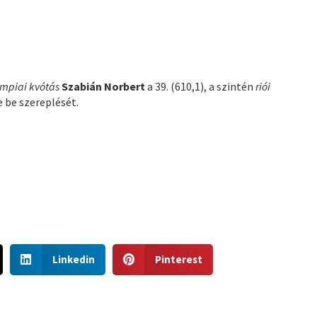
impiai kvótás
Szabián Norbert
a 39. (610,1), a szintén
riói
e be szereplését.
S
S
Linkedin
Pinterest
h
h
a
a
r
r
e
e