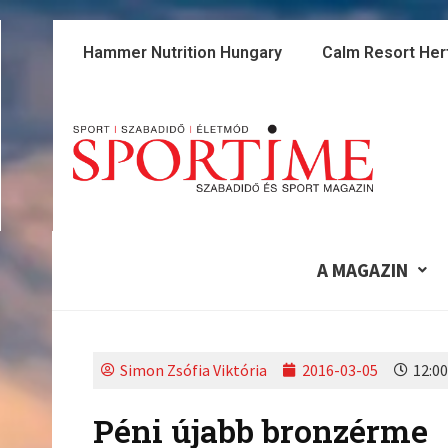
Skip
to
Hammer Nutrition Hungary
Calm Resort Her
content
A MAGAZIN
Simon Zsófia Viktória
2016-03-05
12:00
Péni újabb bronzérme