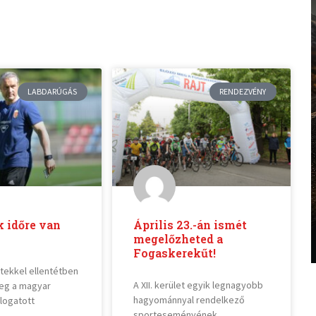
LABDARÚGÁS
RENDEZVÉNY
 időre van
Április 23.-án ismét
megelőzheted a
Fogaskerekűt!
ekkel ellentétben
A XII. kerület egyik legnagyobb
eg a magyar
hagyománnyal rendelkező
logatott
sporteseményének