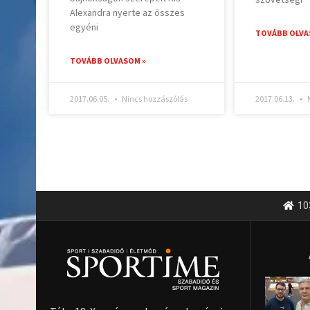
Alexandra nyerte az összes
egyéni
TOVÁBB OLVA
TOVÁBB OLVASOM »
2017.06.05.
Nincs hozzászólás
2017.06.13.
N