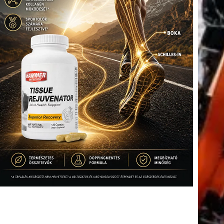
(416)
úszás
(361)
Hirdetés