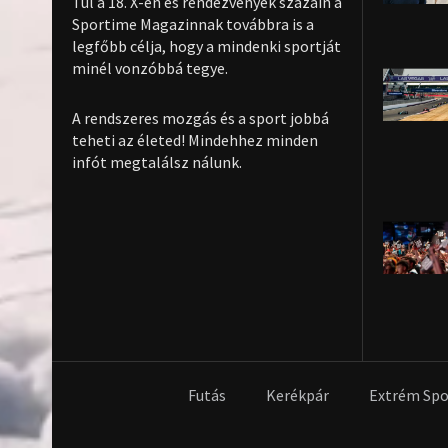
10
Túl a 18. X-en és rendezvények százain a
Sportime Magazinnak továbbra is a
legfőbb célja, hogy a mindenki sportját
minél vonzóbbá tegye.
A rendszeres mozgás és a sport jobbá
teheti az életed! Mindehhez minden
infót megtalálsz nálunk.