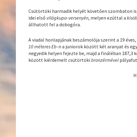
Csütörtöki harmadik helyét követően szombaton i
idei első
világkupa-versenyén
, melyen ezúttal a
kisö
állhatott fel a dobogóra.
A viadal honlapjának beszámolója szerint a 19 éves
10 méteres Eb
-n a juniorok között két aranyat és eg
negyedik helyen fejezte be, majd a fináléban 187,3 
között kiérdemelt csütörtöki
bronzérmével
pályafut
H