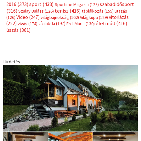
Címkék
Babos Tímea
asztalitenisz
(130)
atlétika
(144)
autosport
(123)
egészség
(240)
Bécs
(214)
Bajnokok Ligája
(168)
Birkózás
(143)
forma 1
(1165)
(530)
Európabajnokság
(173)
ferrari
(139)
Futball
(760)
futás
(305)
Hosszú Katinka
(186)
hungaroring
(181)
kickbox
(204)
Jégkorong
(148)
kajakkenu
(138)
karate
(168)
kézilabda
(448)
kosárlabda
(166)
Lewis Hamilton
(168)
magyar
Mercedes
(244)
labdarúgóválogatott
(148)
motorsport
(153)
Opel
rio
Dakar Team
(132)
Rali Világbajnokság
(122)
Rendezvény
(142)
sport
(438)
2016
(373)
szabadidősport
Sportime Magazin
(128)
(316)
tenisz
(416)
Szalay Balázs
(126)
táplálkozás
(155)
utazás
Video
(247)
vitorlázás
(126)
világbajnokság
(162)
Világkupa
(129)
életmód
(416)
(222)
vívás
(174)
vízilabda
(197)
Érdi Mária
(130)
úszás
(361)