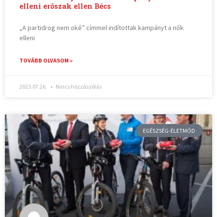
elleni erőszak ellen Bécs
„A partidrog nem oké” címmel indítottak kampányt a nők
elleni
TOVÁBB OLVASOM »
2023.07.26.
Nincs hozzászólás
EGÉSZSÉG-ÉLETMÓD