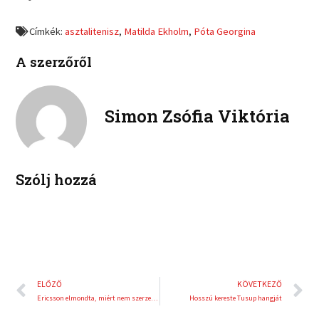
e
e
f
t
o
o
a
w
Címkék:
asztalitenisz
,
Matilda Ekholm
,
Póta Georgina
n
n
c
i
l
p
e
t
A szerzőről
i
i
b
t
n
n
o
e
k
t
o
r
e
e
Simon Zsófia Viktória
k
d
r
i
e
n
s
t
Szólj hozzá
Előző
K
ELŐZŐ
KÖVETKEZŐ
Ericsson elmondta, miért nem szerzett idén pontot
Hosszú kereste Tusup hangját