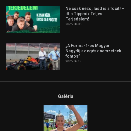
A legfrissebb videók
Az extrém időjárás és az
aszály következményeire hívja
fel a figyelmet Litkai Gergely
és a Greenpeace közös
híradója
2025.08.14.
Ne csak nézd, lásd is a focit! –
itt a Tippmix Teljes
Terjedelem!
2025.08.05.
„A Forma-1-es Magyar
Nagydíj az egész nemzetnek