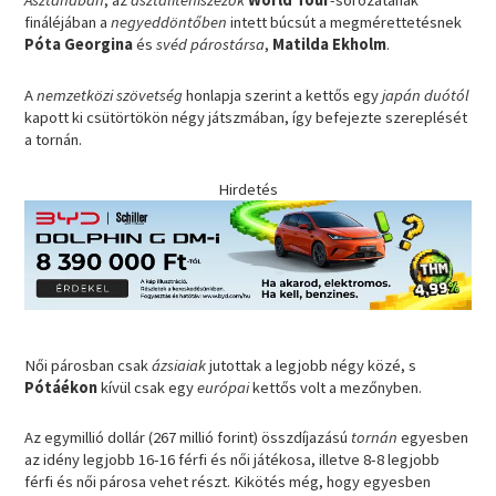
Asztanában
, az
asztaliteniszezők
World Tour
-sorozatának
fináléjában a
negyeddöntőben
intett búcsút a megmérettetésnek
Póta Georgina
és
svéd párostársa
,
Matilda Ekholm
.
A
nemzetközi szövetség
honlapja szerint a kettős egy
japán duótól
kapott ki csütörtökön négy játszmában, így befejezte szereplését
a tornán.
Hirdetés
Női párosban csak
ázsiaiak
jutottak a legjobb négy közé, s
Pótáékon
kívül csak egy
európai
kettős volt a mezőnyben.
Az egymillió dollár (267 millió forint) összdíjazású
tornán
egyesben
az idény legjobb 16-16 férfi és női játékosa, illetve 8-8 legjobb
férfi és női párosa vehet részt. Kikötés még, hogy egyesben