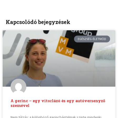
Kapcsolódó bejegyzések
EGÉSZSÉG-ÉLETMÓD
A gerinc – egy vitorlázó és egy autóversenyző
szemével
Nem túlzás: a különböző gerincbántalmak szinte mindenki