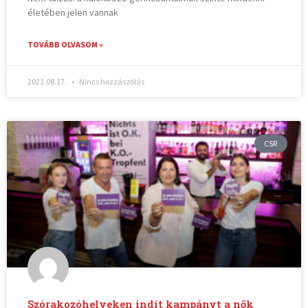
életében jelen vannak
TOVÁBB OLVASOM »
2021.08.17.
Nincs hozzászólás
CSR
Szórakozóhelyeken indít kampányt a nők