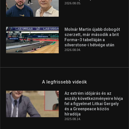
A legfrissebb hírek
Huszty Dániel irányítja a
magyar válogatottat a socca-
világbajnokságon
2026.08.07.
Aranyérmet nyert Szilágyi Erik
az Európa-kupán
2026.08.05.
Molnár Martin újabb dobogót
szerzett, már második a brit
Forma–3 tabelláján a
silverstone-i hétvége után
2026.08.04.