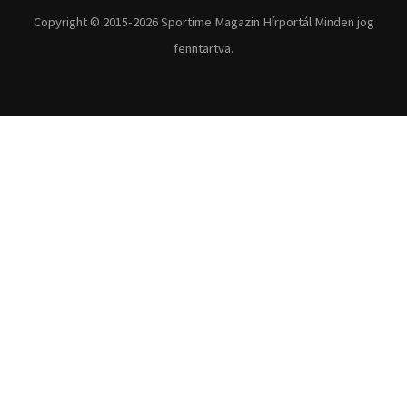
Fitnesz
Egyéb szabadidősport
Túra-Utazás
Lovassport
Közösségi sport
Copyright © 2015-2026 Sportime Magazin Hírportál Minden jog
fenntartva.