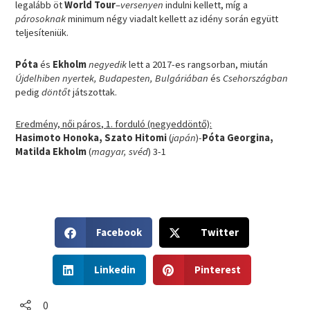
legalább öt
World Tour
–
versenyen
indulni kellett, míg a
párosoknak
minimum négy viadalt kellett az idény során együtt
teljesíteniük.
Póta
és
Ekholm
negyedik
lett a 2017-es rangsorban, miután
Újdelhiben nyertek, Budapesten, Bulgáriában
és
Csehországban
pedig
döntőt
játszottak.
Eredmény, női páros, 1. forduló (negyeddöntő):
Hasimoto Honoka, Szato Hitomi
(
japán
)-
Póta Georgina,
Matilda Ekholm
(
magyar, svéd
) 3-1
S
S
Facebook
Twitter
h
h
a
a
S
S
r
r
Linkedin
Pinterest
h
h
e
e
a
a
o
o
r
r
0
n
n