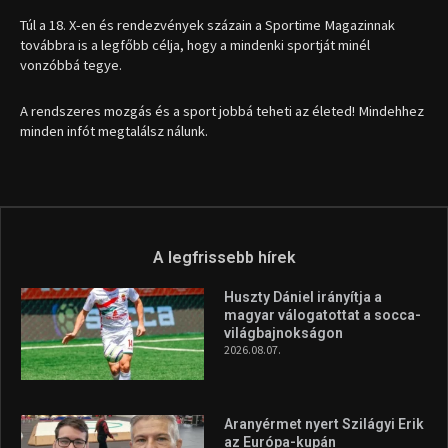
1035 Budapest, Miklós u. 7.
+36 30 471 1373
info (kukac) sportime.hu
Túl a 18. X-en és rendezvények százain a Sportime Magazinnak
továbbra is a legfőbb célja, hogy a mindenki sportját minél
vonzóbbá tegye.
A rendszeres mozgás és a sport jobbá teheti az életed! Mindehhez
minden infót megtalálsz nálunk.