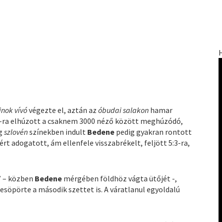
jnok vívó
végezte el, aztán az
óbudai salakon
hamar
-ra elhúzott a csaknem 3000 néző között meghúzódó,
ig
szlovén
színekben indult
Bedene
pedig gyakran rontott
ért adogatott, ám ellenfele visszabrékelt, feljött 5:3-ra,
” – közben
Bedene
mérgében földhöz vágta ütőjét -,
esöpörte a második szettet is. A váratlanul egyoldalú