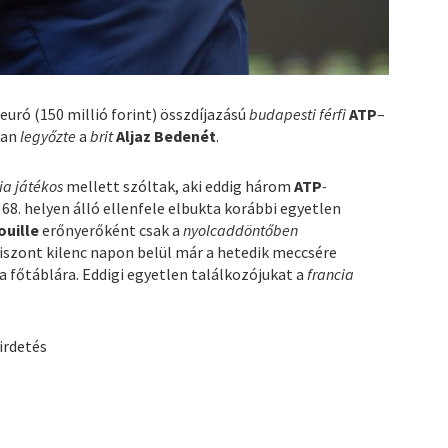
euró (150 millió forint) összdíjazású
budapesti férfi
ATP
–
san
legyőzte
a
brit
Aljaz Bedenét
.
ia játékos
mellett szóltak, aki eddig három
ATP
-
a 68. helyen álló ellenfele elbukta korábbi egyetlen
ouille
erőnyerőként csak a
nyolcaddöntőben
iszont kilenc napon belül már a hetedik meccsére
 a főtáblára. Eddigi egyetlen találkozójukat a
francia
irdetés