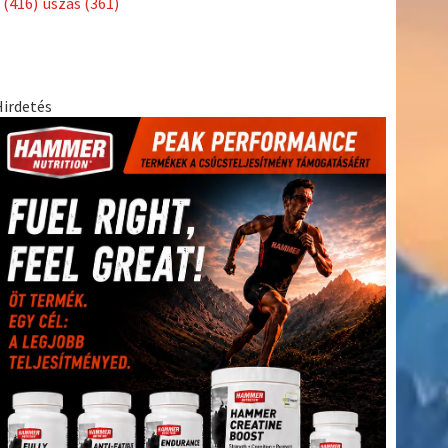
(416)
úszás
(361)
Hirdetés