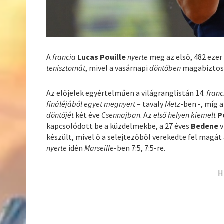
A
francia
Lucas Pouille
nyerte
meg az első, 482 ezer 
tenisztornát
, mivel a vasárnapi
döntőben
magabizto
Az előjelek egyértelműen a világranglistán 14.
franc
fináléjából egyet megnyert
– tavaly
Metz
-ben -, míg 
döntőjét
két éve
Csennajban
. Az
első helyen kiemelt
P
kapcsolódott be a küzdelmekbe, a 27 éves
Bedene
v
készült, mivel ő a selejtezőből verekedte fel magát
nyerte
idén
Marseille
-ben 7:5, 7:5-re.
H