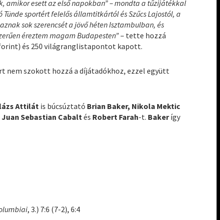
ők, amikor esett az első napokban” – mondta a tűzijátékkal
Tünde sportért felelős államtitkártól és Szűcs Lajostól, a
ljaznak sok szerencsét a jövő héten Isztambulban, és
szerűen éreztem magam Budapesten”
– tette hozzá
ó forint) és 250 világranglistapontot kapott.
rt nem szokott hozzá a díjátadókhoz, ezzel együtt
lázs Attilát
is búcsúztató
Brian Baker, Nikola Mektic
i
Juan Sebastian Cabalt
és
Robert Farah
-t.
Baker
így
olumbiai
, 3.) 7:6 (7-2), 6:4