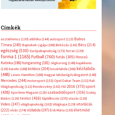
Címkék
Babos
asztalitenisz
(130)
atlétika
(144)
autosport
(123)
Tímea
(240)
Bécs
(214)
Bajnokok Ligája
(168)
Birkózás
(143)
egészség
(530)
Európabajnokság
(173)
ferrari
(139)
forma 1
(1165)
Futball
(760)
futás
(305)
Hosszú
Katinka
(186)
hungaroring
(181)
Jégkorong
(148)
kajakkenu
kézilabda
kickbox
(204)
(138)
karate
(168)
kosárlabda
(166)
(448)
Lewis Hamilton
(168)
magyar labdarúgóválogatott
(148)
Mercedes
(244)
motorsport
(153)
Opel Dakar Team
(132)
Rali
sport
rio 2016
(373)
Világbajnokság
(122)
Rendezvény
(142)
(438)
szabadidősport
(316)
Sportime Magazin
(128)
Szalay
tenisz
(416)
Balázs
(126)
táplálkozás
(155)
utazás
(126)
Video
(247)
vitorlázás
világbajnokság
(162)
Világkupa
(129)
életmód
(222)
vívás
(174)
vízilabda
(197)
Érdi Mária
(130)