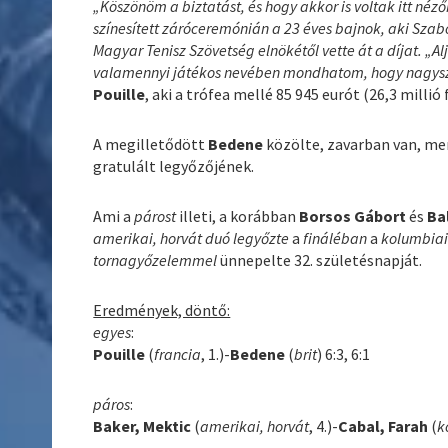
„Köszönöm a biztatást, és hogy akkor is voltak itt néz
színesített záróceremónián a 23 éves bajnok, aki Szabó 
Magyar Tenisz Szövetség elnökétől vette át a díjat. „A
valamennyi játékos nevében mondhatom, hogy nagy
Pouille
, aki a trófea mellé 85 945 eurót (26,3 milli
A megilletődött
Bedene
közölte, zavarban van, me
gratulált legyőzőjének.
Ami a
párost
illeti, a korábban
Borsos Gábort
és
Ba
amerikai, horvát duó legyőzte
a
fináléban
a
kolumbia
tornagyőzelemmel
ünnepelte 32. születésnapját.
Eredmények, döntő:
egyes
:
Pouille
(
francia
, 1.)-
Bedene
(
brit
) 6:3, 6:1
páros
:
Baker, Mektic
(
amerikai, horvát
, 4.)-
Cabal, Farah
(
k