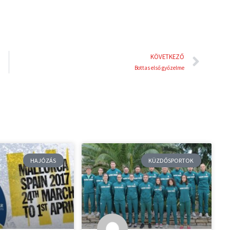
Köve
KÖVETKEZŐ
Bottas első győzelme
HAJÓZÁS
KÜZDŐSPORTOK