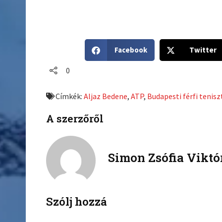
S
S
Facebook
Twitter
h
h
a
a
0
r
r
e
e
Címkék:
Aljaz Bedene
,
ATP
,
Budapesti férfi tenis
o
o
n
n
A szerzőről
f
t
a
w
c
i
Simon Zsófia Viktó
e
t
b
t
o
e
o
r
k
Szólj hozzá