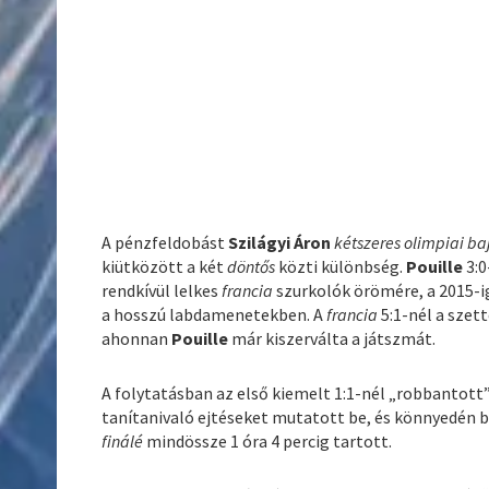
A pénzfeldobást
Szilágyi Áron
kétszeres olimpiai ba
kiütközött a két
döntős
közti különbség.
Pouille
3:0
rendkívül lelkes
francia
szurkolók örömére, a 2015-
a hosszú labdamenetekben. A
francia
5:1-nél a szett
ahonnan
Pouille
már kiszerválta a játszmát.
A folytatásban az első kiemelt 1:1-nél „robbantott
tanítanivaló ejtéseket mutatott be, és könnyedén b
finálé
mindössze 1 óra 4 percig tartott.