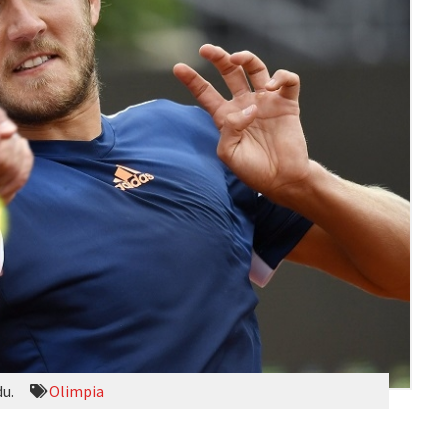
du.
Olimpia