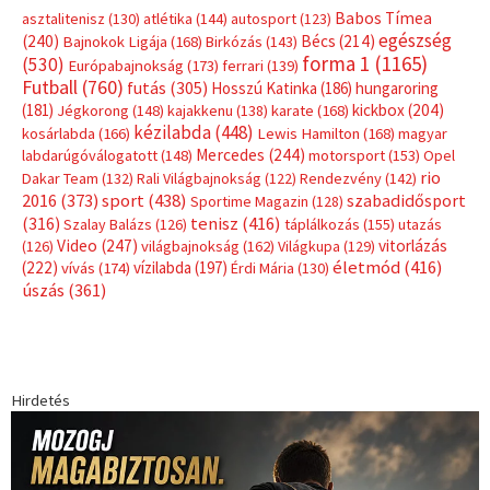
Címkék
Babos Tímea
asztalitenisz
(130)
atlétika
(144)
autosport
(123)
egészség
(240)
Bécs
(214)
Bajnokok Ligája
(168)
Birkózás
(143)
forma 1
(1165)
(530)
Európabajnokság
(173)
ferrari
(139)
Futball
(760)
futás
(305)
Hosszú Katinka
(186)
hungaroring
(181)
kickbox
(204)
Jégkorong
(148)
kajakkenu
(138)
karate
(168)
kézilabda
(448)
kosárlabda
(166)
Lewis Hamilton
(168)
magyar
Mercedes
(244)
labdarúgóválogatott
(148)
motorsport
(153)
Opel
rio
Dakar Team
(132)
Rali Világbajnokság
(122)
Rendezvény
(142)