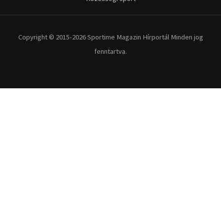
Extrém Sportok
Fitnesz
Egyéb szabadidősport
Túra-Utazás
Lovassport
Közösségi sport
Copyright © 2015-2026 Sportime Magazin Hírportál Minden jog
fenntartva.