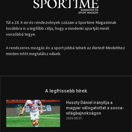
1035 Budapest, Miklós u. 7.
+36 30 471 1373
info (kukac) sportime.hu
Túl a 18. X-en és rendezvények százain a Sportime Magazinnak
továbbra is a legfőbb célja, hogy a mindenki sportját minél
vonzóbbá tegye.
A rendszeres mozgás és a sport jobbá teheti az életed! Mindehhez