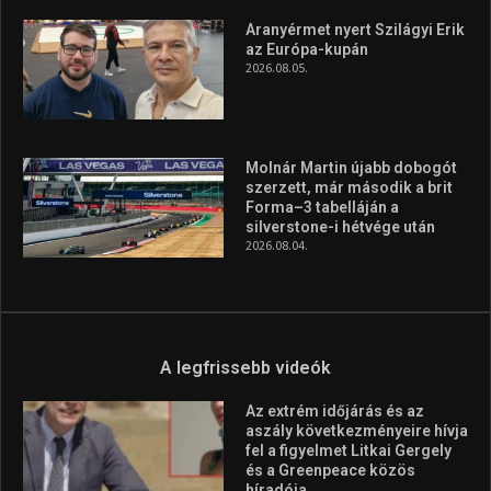
minden infót megtalálsz nálunk.
A legfrissebb hírek
Huszty Dániel irányítja a
magyar válogatottat a socca-
világbajnokságon
2026.08.07.
Aranyérmet nyert Szilágyi Erik
az Európa-kupán
2026.08.05.
Molnár Martin újabb dobogót
szerzett, már második a brit