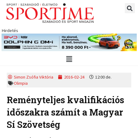
Skip
to
content
Hirdetés
Main
Menu
Simon Zsófia Viktória
2016-02-24
12:00 de.
Olimpia
Reményteljes kvalifikációs
időszakra számít a Magyar
Sí Szövetség