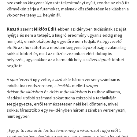
szezonban kiegyensúlyozott teljesítményt nyújt, rendre az első tíz
környékén zárja a futamokat, melynek köszönhetően lesiklásban a
vk
-pontverseny 11. helyén áll.
Kaszó
szerint
Miklós Edit
ebben az idényben tudásának az alját
nyújtja és nem a tetejét, a kiugró eredmény ugyanis eddig még
nem jött, ennek okát pedig egyelőre nem tudják. Az
ügyvezető
elnök
azt hozzátette: a mostani kiegyensúlyozottság szakmailag
sokkal többet ér, mint az előző szezonban elért dobogós
helyezés, ugyanakkor az a harmadik hely a
szövetségnek
többet
segített.
A
sportvezető
úgy vélte, a
síző
akár három versenyszámban is
indulhatna rendszeresen, a
lesiklás
mellett
szuper-
óriásműlesiklásban
és
óriás-műlesiklásban
is rajthoz állhatna,
ráadásul utóbbi számmal sokat tudna csiszolni a technikáján.
Megjegyezte, erről természetesen neki kell döntenie, mivel
sokkal fárasztóbb egy
vk
-idényben három számban versenyezni,
mint egyben.
„Egy jó tavasz után fontos lenne még a vk-sorozat rajtja előtt,
szeptemberben elindulni azokon a versenyeken, ahol a legjobbak