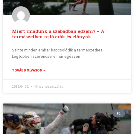
Miért imádunk a szabadban edzeni? – A
természetben rejlő erők és előnyök
Szinte minden ember kapcsolódik a természethez.
Legtöbben szerencsére már egészen
TOVÁBB OLVASOM »
2026.04.09.
Nincs hozzászólás
F1