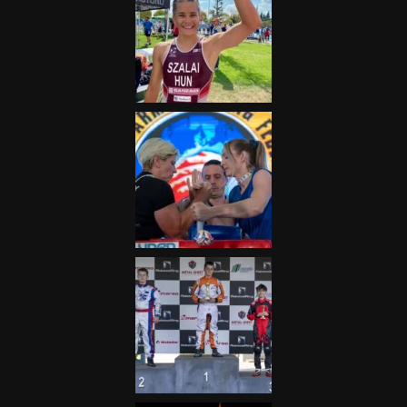
„A Forma-1-es Magyar
Nagydíj az egész nemzetnek
fontos”
2025.06.19.
Galéria