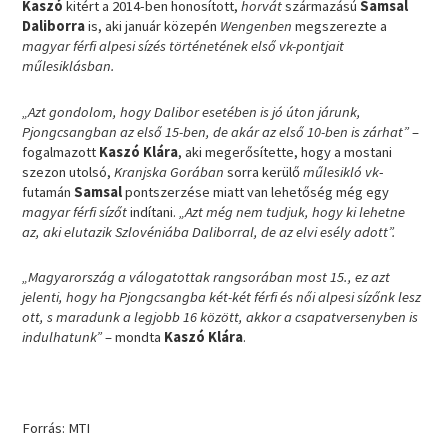
Kaszó
kitért a 2014-ben honosított,
horvát
származású
Samsal
Daliborra
is, aki január közepén
Wengenben
megszerezte a
magyar férfi alpesi sízés történetének első vk-pontjait
műlesiklásban.
„Azt gondolom, hogy Dalibor esetében is jó úton járunk,
Pjongcsangban az első 15-ben, de akár az első 10-ben is zárhat”
–
fogalmazott
Kaszó Klára
, aki megerősítette, hogy a mostani
szezon utolsó,
Kranjska Gorában
sorra kerülő
műlesikló vk
-
futamán
Samsal
pontszerzése miatt van lehetőség még egy
magyar férfi sízőt
indítani.
„Azt még nem tudjuk, hogy ki lehetne
az, aki elutazik Szlovéniába Daliborral, de az elvi esély adott”.
„Magyarország a válogatottak rangsorában most 15., ez azt
jelenti, hogy ha Pjongcsangba két-két férfi és női alpesi sízőnk lesz
ott, s maradunk a legjobb 16 között, akkor a csapatversenyben is
indulhatunk”
– mondta
Kaszó Klára
.
Forrás: MTI