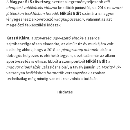
A
Magyar Sí Szövetség
szerint a legreményteljesebb
téli
olimpiai kvalifikációs időszak
kezdődik júniustól, s a 2014-es
szocsi
játékokon lesiklásban hetedik
Miklós Edit
számára is nagyon
lényeges lesz a következő
világkupaszezon
, valamint az azt
megelőző felkészülési időszak.
Kaszó Klára
, a
szövetség ügyvezető elnöke
a szerdai
sajtóbeszélgetésen elmondta, az elmúlt tíz év munkájára volt
szükség ahhoz, hogy a 2018-as
pjongcsangi olimpián
akár a
dobogós helyezés is elérhető legyen, s ezt talán már az állami
sportvezetés is elhiszi. Ebből a szempontból
Miklós Edit
a
magyar alpesi sízés
„zászlóshajója”, a tavaly januári
St. Moritz-i vk
-
versenyen
lesiklásban harmadik
versenyzőnek azonban
technikailag még mindig van mit csiszolnia a tudásán.
Hirdetés