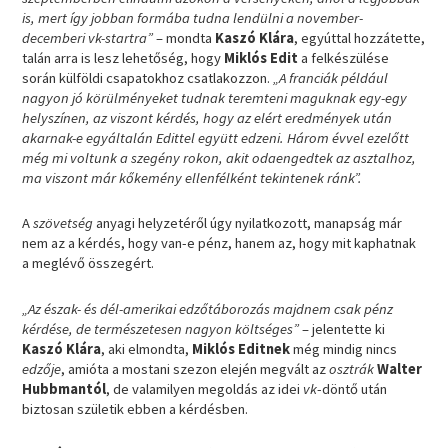
is, mert így jobban formába tudna lendülni a november-
decemberi vk-startra”
– mondta
Kaszó Klára
, egyúttal hozzátette,
talán arra is lesz lehetőség, hogy
Miklós Edit
a felkészülése
során külföldi csapatokhoz csatlakozzon.
„A franciák például
nagyon jó körülményeket tudnak teremteni maguknak egy-egy
helyszínen, az viszont kérdés, hogy az elért eredmények után
akarnak-e egyáltalán Edittel együtt edzeni. Három évvel ezelőtt
még mi voltunk a szegény rokon, akit odaengedtek az asztalhoz,
ma viszont már kőkemény ellenfélként tekintenek ránk”.
A
szövetség
anyagi helyzetéről úgy nyilatkozott, manapság már
nem az a kérdés, hogy van-e pénz, hanem az, hogy mit kaphatnak
a meglévő összegért.
„Az észak- és dél-amerikai edzőtáborozás majdnem csak pénz
kérdése, de természetesen nagyon költséges”
– jelentette ki
Kaszó Klára
, aki elmondta,
Miklós Editnek
még mindig nincs
edzője
, amióta a mostani szezon elején megvált az
osztrák
Walter
Hubbmantól
, de valamilyen megoldás az idei
vk
-döntő után
biztosan születik ebben a kérdésben.