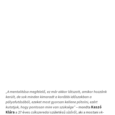
„A mentalitása megfelelő, ez már akkor látszott, amikor hozzánk
került, de sok minden kimaradt a korábbi időszakban a
pályafutásából, ezeket most gyorsan kellene pótolni, ezért
kutatjuk, hogy pontosan mire van szüksége”
– mondta
Kaszó
Klára
a 27 éves
csíkszeredai
születésű
sízőről
, aki a mostani
vk
-