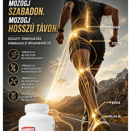
sport
(438)
2016
(373)
szabadidősport
Sportime Magazin
(128)
(316)
tenisz
(416)
Szalay Balázs
(126)
táplálkozás
(155)
utazás
Video
(247)
vitorlázás
(126)
világbajnokság
(162)
Világkupa
(129)
életmód
(416)
(222)
vívás
(174)
vízilabda
(197)
Érdi Mária
(130)
úszás
(361)
Hirdetés