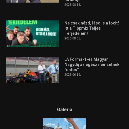
Forma–3 tabelláján a
silverstone-i hétvége után
2026.08.04.
A legfrissebb videók
Az extrém időjárás és az
aszály következményeire hívja
fel a figyelmet Litkai Gergely
és a Greenpeace közös
híradója
2025.08.14.
Ne csak nézd, lásd is a focit! –
itt a Tippmix Teljes
Terjedelem!
2025.08.05.