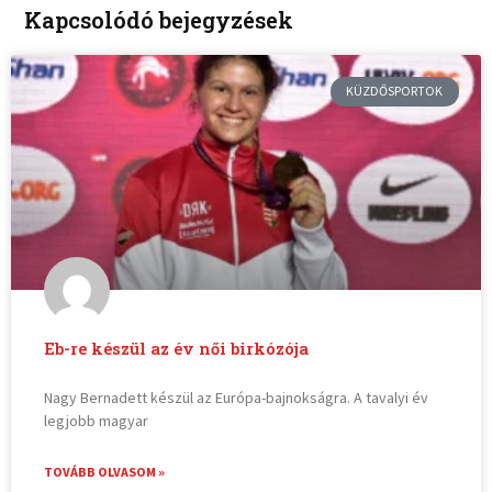
Kapcsolódó bejegyzések
KÜZDŐSPORTOK
Eb-re készül az év női birkózója
Nagy Bernadett készül az Európa-bajnokságra. A tavalyi év
legjobb magyar
TOVÁBB OLVASOM »