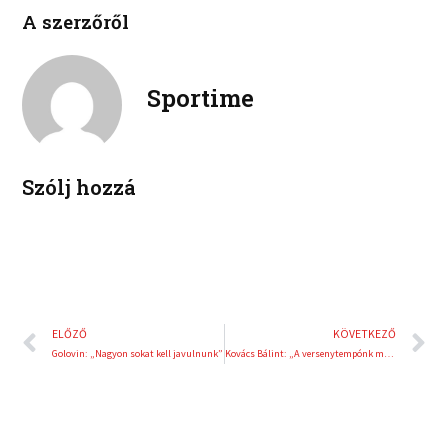
l
p
e
t
A szerzőről
i
i
b
t
n
n
o
e
k
t
o
r
e
e
Sportime
k
d
r
i
e
n
s
t
Szólj hozzá
Előző
K
ELŐZŐ
KÖVETKEZŐ
Golovin: „Nagyon sokat kell javulnunk”
Kovács Bálint: „A versenytempónk megvan, a beállításokkal is jól állunk”