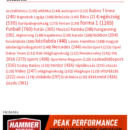
Babos Tímea
asztalitenisz
(130)
atlétika
(144)
autosport
(123)
egészség
(240)
Bécs
(214)
Bajnokok Ligája
(168)
Birkózás
(143)
forma 1
(1165)
(530)
Európabajnokság
(173)
ferrari
(139)
Futball
(760)
futás
(305)
Hosszú Katinka
(186)
hungaroring
(181)
kickbox
(204)
Jégkorong
(148)
kajakkenu
(138)
karate
(168)
kézilabda
(448)
kosárlabda
(166)
Lewis Hamilton
(168)
magyar
Mercedes
(244)
labdarúgóválogatott
(148)
motorsport
(153)
Opel
rio
Dakar Team
(132)
Rali Világbajnokság
(122)
Rendezvény
(142)
sport
(438)
2016
(373)
szabadidősport
Sportime Magazin
(128)
(316)
tenisz
(416)
Szalay Balázs
(126)
táplálkozás
(155)
utazás
Video
(247)
vitorlázás
(126)
világbajnokság
(162)
Világkupa
(129)
életmód
(416)
(222)
vívás
(174)
vízilabda
(197)
Érdi Mária
(130)
úszás
(361)
Hirdetés