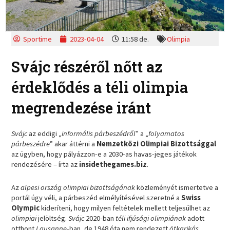
Sportime
2023-04-04
11:58 de.
Olimpia
Svájc részéről nőtt az
érdeklődés a téli olimpia
megrendezése iránt
Svájc
az eddigi „
informális párbeszédről
” a „
folyamatos
párbeszédre
” akar áttérni a
Nemzetközi Olimpiai Bizottsággal
az ügyben, hogy pályázzon-e a 2030-as havas-jeges játékok
rendezésére – írta az
insidethegames.biz
.
Az
alpesi ország olimpiai bizottságának
közleményét ismertetve a
portál úgy véli, a párbeszéd elmélyítésével szeretné a
Swiss
Olympic
kideríteni, hogy milyen feltételek mellett teljesülhet az
olimpiai
jelöltség.
Svájc
2020-ban
téli ifjúsági olimpiának
adott
otthont
Lausanne
-ban, de 1948 óta nem rendezett
ötkarikás