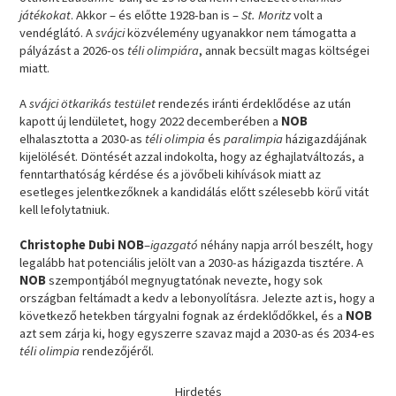
játékokat
. Akkor – és előtte 1928-ban is –
St. Moritz
volt a
vendéglátó. A
svájci
közvélemény ugyanakkor nem támogatta a
pályázást a 2026-os
téli olimpiára
, annak becsült magas költségei
miatt.
A
svájci ötkarikás testület
rendezés iránti érdeklődése az után
kapott új lendületet, hogy 2022 decemberében a
NOB
elhalasztotta a 2030-as
téli olimpia
és
paralimpia
házigazdájának
kijelölését. Döntését azzal indokolta, hogy az éghajlatváltozás, a
fenntarthatóság kérdése és a jövőbeli kihívások miatt az
esetleges jelentkezőknek a kandidálás előtt szélesebb körű vitát
kell lefolytatniuk.
Christophe Dubi NOB
–
igazgató
néhány napja arról beszélt, hogy
legalább hat potenciális jelölt van a 2030-as házigazda tisztére. A
NOB
szempontjából megnyugtatónak nevezte, hogy sok
országban feltámadt a kedv a lebonyolításra. Jelezte azt is, hogy a
következő hetekben tárgyalni fognak az érdeklődőkkel, és a
NOB
azt sem zárja ki, hogy egyszerre szavaz majd a 2030-as és 2034-es
téli olimpia
rendezőjéről.
Hirdetés