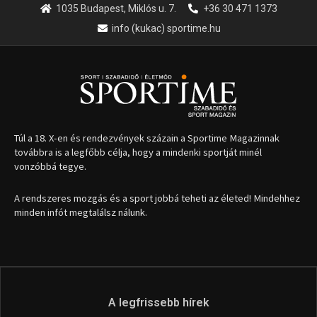
1035 Budapest, Miklós u. 7.
+36 30 471 1373
info (kukac) sportime.hu
Túl a 18. X-en és rendezvények százain a Sportime Magazinnak
továbbra is a legfőbb célja, hogy a mindenki sportját minél
vonzóbbá tegye.
A rendszeres mozgás és a sport jobbá teheti az életed! Mindehhez
minden infót megtalálsz nálunk.
A legfrissebb hírek