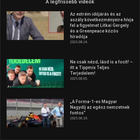
A legfrissebb videók
Az extrém időjárás és az
aszály következményeire hívja
fel a figyelmet Litkai Gergely
és a Greenpeace közös
híradója
2025.08.14.
Ne csak nézd, lásd is a focit! –
itt a Tippmix Teljes
Terjedelem!
2025.08.05.
„A Forma-1-es Magyar
Nagydíj az egész nemzetnek
fontos”
2025.06.19.