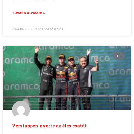
TOVÁBB OLVASOM »
2024.04.26.
Nincs hozzászólás
F1
Verstappen nyerte az éles csatát