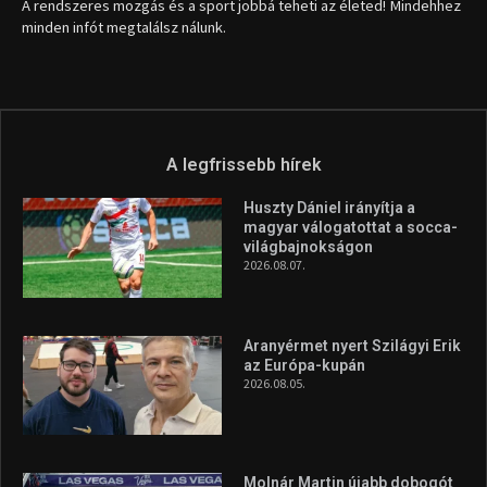
1035 Budapest, Miklós u. 7.
+36 30 471 1373
info (kukac) sportime.hu
Túl a 18. X-en és rendezvények százain a Sportime Magazinnak
továbbra is a legfőbb célja, hogy a mindenki sportját minél
vonzóbbá tegye.
A rendszeres mozgás és a sport jobbá teheti az életed! Mindehhez
minden infót megtalálsz nálunk.
A legfrissebb hírek