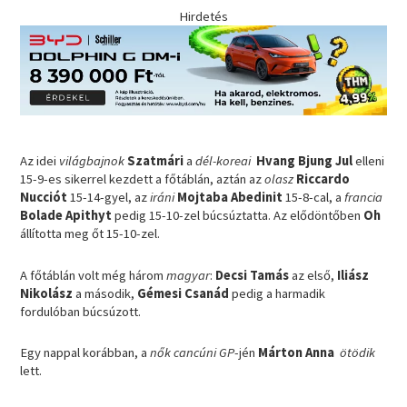
Hirdetés
Az idei
világbajnok
Szatmári
a
dél-koreai
Hvang Bjung Jul
elleni
15-9-es sikerrel kezdett a főtáblán, aztán az
olasz
Riccardo
Nucciót
15-14-gyel, az
iráni
Mojtaba Abedinit
15-8-cal, a
francia
Bolade Apithyt
pedig 15-10-zel búcsúztatta. Az elődöntőben
Oh
állította meg őt 15-10-zel.
A főtáblán volt még három
magyar
:
Decsi Tamás
az első,
Iliász
Nikolász
a második,
Gémesi Csanád
pedig a harmadik
fordulóban búcsúzott.
Egy nappal korábban, a
nők cancúni GP
-jén
Márton Anna
ötödik
lett.