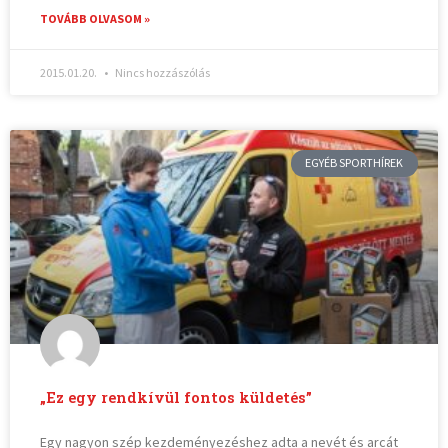
TOVÁBB OLVASOM »
2015.01.20.
Nincs hozzászólás
EGYÉB SPORTHÍREK
„Ez egy rendkívül fontos küldetés”
Egy nagyon szép kezdeményezéshez adta a nevét és arcát