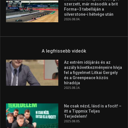
Huszty Dániel irányítja a
magyar válogatottat a socca-
világbajnokságon
2026.08.07.
Aranyérmet nyert Szilágyi Erik
az Európa-kupán
2026.08.05.
Molnár Martin újabb dobogót
szerzett, már második a brit
Forma–3 tabelláján a
silverstone-i hétvége után
2026.08.04.