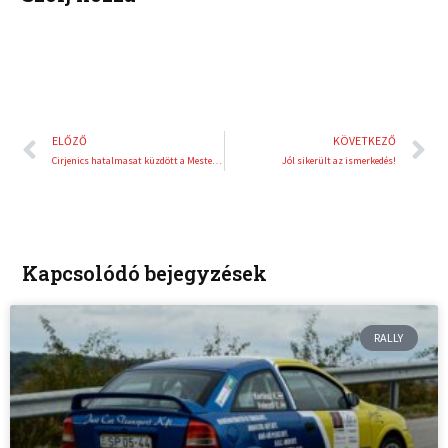
Előző
K
ELŐZŐ
KÖVETKEZŐ
Cirjenics hatalmasat küzdött a Mesterek Tornáján
Jól sikerült az ismerkedés!
Kapcsolódó bejegyzések
RALLY