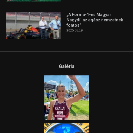
A legfrissebb videók
Az extrém időjárás és az
aszály következményeire hívja
fel a figyelmet Litkai Gergely
és a Greenpeace közös
híradója
2025.08.14.
Ne csak nézd, lásd is a focit! –
itt a Tippmix Teljes
Terjedelem!
2025.08.05.
„A Forma-1-es Magyar
Nagydíj az egész nemzetnek
fontos”
2025.06.19.