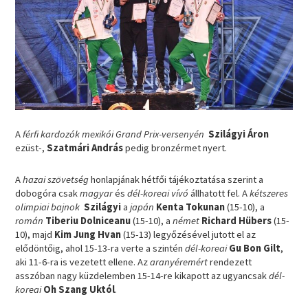
A
férfi kardozók mexikói Grand Prix-versenyén
Szilágyi Áron
ezüst-,
Szatmári András
pedig bronzérmet nyert.
A
hazai szövetség
honlapjának hétfői tájékoztatása szerint a
dobogóra csak
magyar
és
dél-koreai vívó
állhatott fel. A
kétszeres
olimpiai bajnok
Szilágyi
a
japán
Kenta Tokunan
(15-10), a
román
Tiberiu Dolniceanu
(15-10), a
német
Richard Hübers
(15-
10), majd
Kim Jung Hvan
(15-13) legyőzésével jutott el az
elődöntőig, ahol 15-13-ra verte a szintén
dél-koreai
Gu Bon Gilt
,
aki 11-6-ra is vezetett ellene. Az
aranyéremért
rendezett
asszóban nagy küzdelemben 15-14-re kikapott az ugyancsak
dél-
koreai
Oh Szang Uktól
.