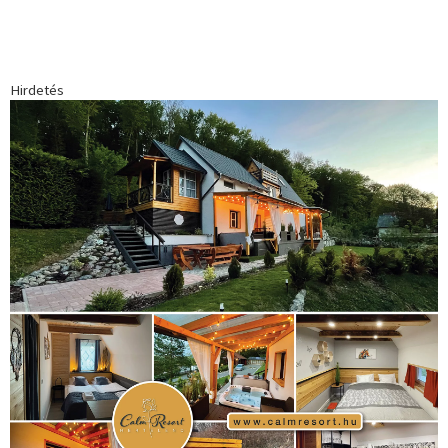
Babos Tímea
asztalitenisz
(130)
atlétika
(144)
autosport
(123)
egészség
(240)
Bécs
(214)
Bajnokok Ligája
(168)
Birkózás
(143)
forma 1
(1165)
(530)
Európabajnokság
(173)
ferrari
(139)
Futball
(760)
futás
(305)
Hosszú Katinka
(186)
hungaroring
(181)
kickbox
(204)
Jégkorong
(148)
kajakkenu
(138)
karate
(168)
kézilabda
(448)
kosárlabda
(166)
Lewis Hamilton
(168)
magyar
Mercedes
(244)
labdarúgóválogatott
(148)
motorsport
(153)
Opel
rio
Dakar Team
(132)
Rali Világbajnokság
(122)
Rendezvény
(142)
sport
(438)
2016
(373)
szabadidősport
Sportime Magazin
(128)
(316)
tenisz
(416)
Szalay Balázs
(126)
táplálkozás
(155)
utazás
Video
(247)
vitorlázás
(126)
világbajnokság
(162)
Világkupa
(129)
életmód
(416)
(222)
vívás
(174)
vízilabda
(197)
Érdi Mária
(130)
úszás
(361)
Hirdetés