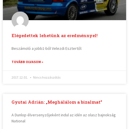
Elégedettek lehetünk az eredménnyel!
Beszámoló a jobb1-ből Velezdi Esztertől:
TOVÁBB OLVASOM »
2017.12.01.
Nincs hozzászólás
Gyutai Adrián: „Meghálálom a bizalmat”
A Dunlop élversenyzőjeként indul az idén az olasz bajnokság
National