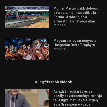
minden infót megtalálsz nálunk.
A legfrissebb hírek
Aranyérmet nyert Szilágyi Erik
az Európa-kupán
2026.08.05.
Molnár Martin újabb dobogót
szerzett, már második a brit
Forma–3 tabelláján a
silverstone-i hétvége után
2026.08.04.
Megvan a magyar négyes a