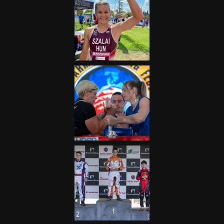
„A Forma-1-es Magyar
Nagydíj az egész nemzetnek
fontos”
2025.06.19.
Galéria