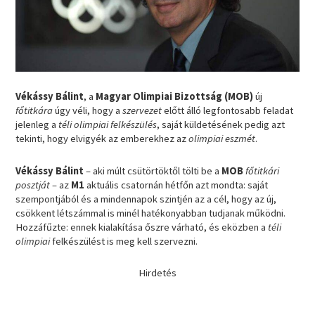
Vékássy Bálint
, a
Magyar Olimpiai Bizottság (MOB)
új
főtitkára
úgy véli, hogy a
szervezet
előtt álló legfontosabb feladat
jelenleg a
téli olimpiai felkészülés
, saját küldetésének pedig azt
tekinti, hogy elvigyék az emberekhez az
olimpiai eszmét
.
Vékássy Bálint
– aki múlt csütörtöktől tölti be a
MOB
főtitkári
posztját
– az
M1
aktuális csatornán hétfőn azt mondta: saját
szempontjából és a mindennapok szintjén az a cél, hogy az új,
csökkent létszámmal is minél hatékonyabban tudjanak működni.
Hozzáfűzte: ennek kialakítása őszre várható, és eközben a
téli
olimpiai
felkészülést is meg kell szervezni.
Hirdetés