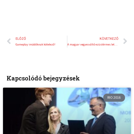
Előző
K
ELŐZŐ
KÖVETKEZŐ
Gameplay imádóknak kötelező!
A magyar vegyesváltó ezüstérmes lett a junior öttusa vb-n
Kapcsolódó bejegyzések
RIO 2016