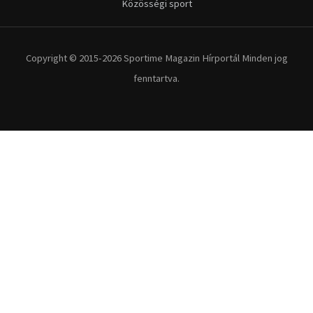
Kerékpár
Extrém Sportok
Fitnesz
Egyéb szabadidősport
Túra-Utazás
Lovassport
Közösségi sport
Copyright © 2015-2026 Sportime Magazin Hírportál Minden jog
fenntartva.