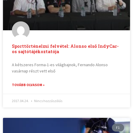
Sporttörténelmi felvétel: Alonso első IndyCar-
os sajtótájékoztatója
A kétszeres Forma-1-es világbajnok, Fernando Alonso
vasárnap részt vett első
TOVÁBB OLVASOM »
2017.04.24.
Nincs hozzászólás
F1