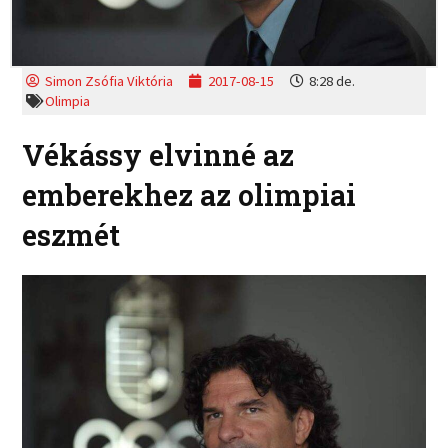
Simon Zsófia Viktória
2017-08-15
8:28 de.
Olimpia
Vékássy elvinné az
emberekhez az olimpiai
eszmét