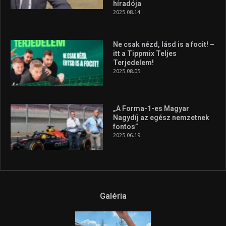
Hungarian Darts Trophyra
2026.07.31.
A legfrissebb videók
Az extrém időjárás és az
aszály következményeire hívja
fel a figyelmet Litkai Gergely
és a Greenpeace közös
híradója
2025.08.14.
Ne csak nézd, lásd is a focit! –
itt a Tippmix Teljes
Terjedelem!
2025.08.05.