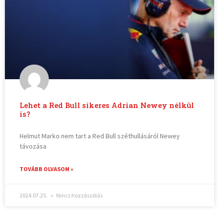
Lehet a Red Bull sikeres Adrian Newey nélkül
is?
Helmut Marko nem tart a Red Bull széthullásáról Newey
távozása
TOVÁBB OLVASOM »
2024.07.25.
Nincs hozzászólás