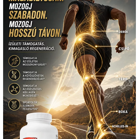
sport
(438)
2016
(373)
szabadidősport
Sportime Magazin
(128)
(316)
tenisz
(416)
Szalay Balázs
(126)
táplálkozás
(155)
utazás
Video
(247)
vitorlázás
(126)
világbajnokság
(162)
Világkupa
(129)
életmód
(416)
(222)
vívás
(174)
vízilabda
(197)
Érdi Mária
(130)
úszás
(361)
Hirdetés