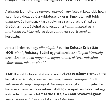
olimpia
utáni időszakig jóval nagyobb szervezet volt a
MOB
.
A
főtitkár
kiemelte: az
olimpiai eszmét
nagy feladat közelebb hozni
az emberekhez, de ő a küldetésének érzi. Elmondta, volt több
olimpián
, és fontosnak tartja „elvinni az emberekhez” azt az
érzést, amit ott át lehet élni, részben a
kommunikáció
és a
marketing eszközeivel
, részben a
magyar sportsikereken
keresztül.
Arra a kérdésre, hogy
olimpiapárti
-e, mint
Kulcsár Krisztián
MOB
–
elnök
,
Vékássy Bálint
úgy válaszolt: az
olimpiai bizottság
székházában
„nem nagyon ül olyan ember, aki erre másképp
válaszolna, mint az elnök”
.
A
MOB
korábbi tájékoztatása szerint
Vékássy Bálint
1982 és 1996
között
kajakozott, korosztályos
, majd
felnőtt válogatott
volt,
kétszeres ifjúsági világbajnok
.
Versenyszervezőként
több jelentős
hazai esemény rendezésében vállalt főszerepet, és több mint egy
évtizede dolgozik a
Nemzetközi Kajak-Kenu Szövetségnek
versenybíróként, tanácsadóként
és
fotósként
.