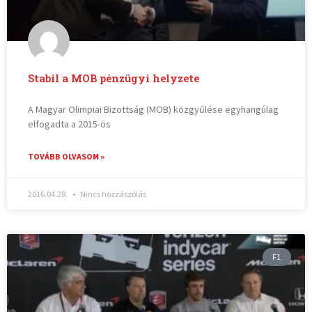
Stabil a MOB pénzügyi helyzete
A Magyar Olimpiai Bizottság (MOB) közgyűlése egyhangúlag
elfogadta a 2015-ös
TOVÁBB OLVASOM »
2016.04.28.
Nincs hozzászólás
F1