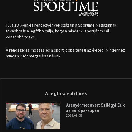
1035 Budapest, Miklós u. 7.
+36 30 471 1373
info (kukac) sportime.hu
Túl a 18. X-en és rendezvények százain a Sportime Magazinnak
továbbra is a legfőbb célja, hogy a mindenki sportját minél
vonzóbbá tegye.
A rendszeres mozgás és a sport jobbá teheti az életed! Mindehhez