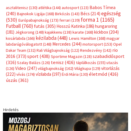
Címkék
Babos Tímea
asztalitenisz
(130)
atlétika
(144)
autosport
(123)
egészség
(240)
Bécs
(214)
Bajnokok Ligája
(168)
Birkózás
(143)
forma 1
(1165)
(530)
Európabajnokság
(173)
ferrari
(139)
Futball
(760)
futás
(305)
Hosszú Katinka
(186)
hungaroring
(181)
kickbox
(204)
Jégkorong
(148)
kajakkenu
(138)
karate
(168)
kézilabda
(448)
kosárlabda
(166)
Lewis Hamilton
(168)
magyar
Mercedes
(244)
labdarúgóválogatott
(148)
motorsport
(153)
Opel
rio
Dakar Team
(132)
Rali Világbajnokság
(122)
Rendezvény
(142)