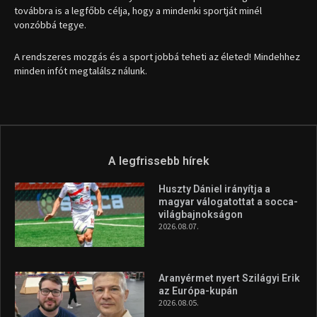
továbbra is a legfőbb célja, hogy a mindenki sportját minél
vonzóbbá tegye.
A rendszeres mozgás és a sport jobbá teheti az életed! Mindehhez
minden infót megtalálsz nálunk.
A legfrissebb hírek
Huszty Dániel irányítja a
magyar válogatottat a socca-
világbajnokságon
2026.08.07.
Aranyérmet nyert Szilágyi Erik
az Európa-kupán
2026.08.05.