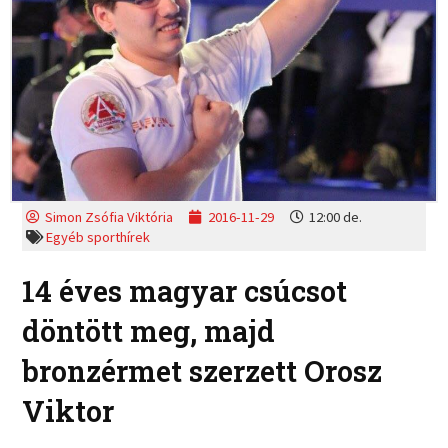
Simon Zsófia Viktória
2016-11-29
12:00 de.
Egyéb sporthírek
14 éves magyar csúcsot
döntött meg, majd
bronzérmet szerzett Orosz
Viktor