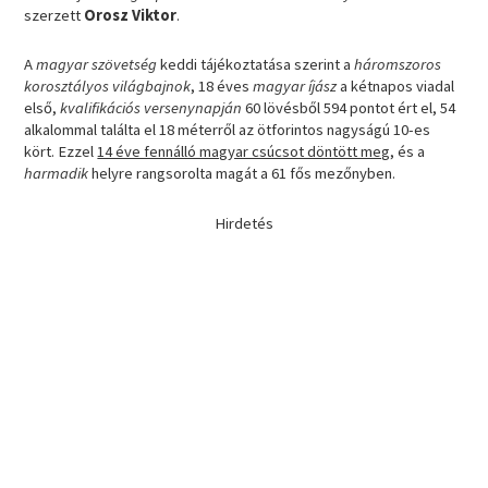
szerzett
Orosz Viktor
.
A
magyar szövetség
keddi tájékoztatása szerint a
háromszoros
korosztályos világbajnok
, 18 éves
magyar íjász
a kétnapos viadal
első,
kvalifikációs versenynapján
60 lövésből 594 pontot ért el, 54
alkalommal találta el 18 méterről az ötforintos nagyságú 10-es
kört. Ezzel
14 éve fennálló magyar csúcsot döntött meg
, és a
harmadik
helyre rangsorolta magát a 61 fős mezőnyben.
Hirdetés