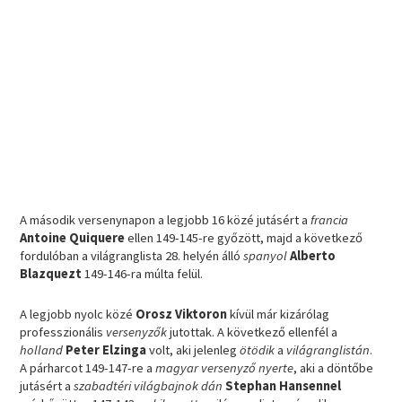
A második versenynapon a legjobb 16 közé jutásért a
francia
Antoine Quiquere
ellen 149-145-re győzött, majd a következő
fordulóban a világranglista 28. helyén álló
spanyol
Alberto
Blazquezt
149-146-ra múlta felül.
A legjobb nyolc közé
Orosz Viktoron
kívül már kizárólag
professzionális
versenyzők
jutottak. A következő ellenfél a
holland
Peter Elzinga
volt, aki jelenleg
ötödik
a
világranglistán
.
A párharcot 149-147-re a
magyar versenyző nyerte
, aki a döntőbe
jutásért a
szabadtéri világbajnok dán
Stephan Hansennel