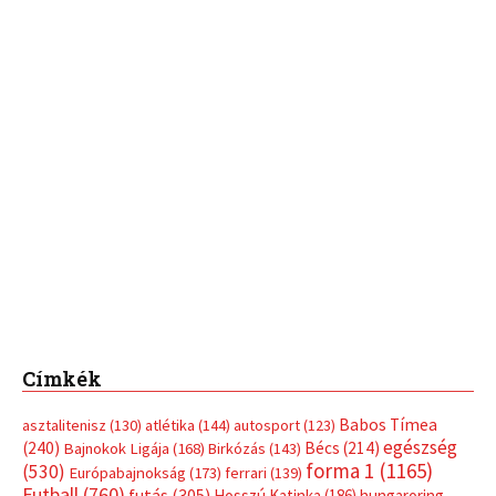
Címkék
Babos Tímea
asztalitenisz
(130)
atlétika
(144)
autosport
(123)
egészség
(240)
Bécs
(214)
Bajnokok Ligája
(168)
Birkózás
(143)
forma 1
(1165)
(530)
Európabajnokság
(173)
ferrari
(139)
Futball
(760)
futás
(305)
Hosszú Katinka
(186)
hungaroring