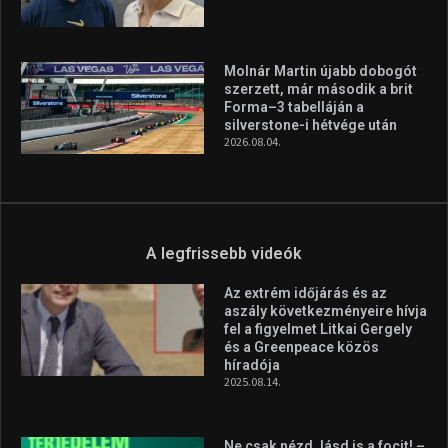
Molnár Martin újabb dobogót
szerzett, már második a brit
Forma–3 tabelláján a
silverstone-i hétvége után
2026.08.04.
A legfrissebb videók
Az extrém időjárás és az
aszály következményeire hívja
fel a figyelmet Litkai Gergely
és a Greenpeace közös
híradója
2025.08.14.
Ne csak nézd, lásd is a focit! –