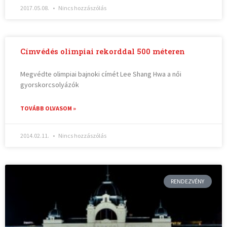
2017.05.08.
Nincs hozzászólás
Címvédés olimpiai rekorddal 500 méteren
Megvédte olimpiai bajnoki címét Lee Shang Hwa a női
gyorskorcsolyázók
TOVÁBB OLVASOM »
2014.02.11.
Nincs hozzászólás
RENDEZVÉNY