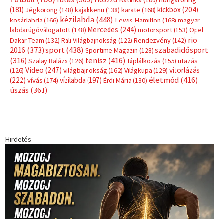
(181)
kickbox
(204)
Jégkorong
(148)
kajakkenu
(138)
karate
(168)
kézilabda
(448)
kosárlabda
(166)
Lewis Hamilton
(168)
magyar
Mercedes
(244)
labdarúgóválogatott
(148)
motorsport
(153)
Opel
rio
Dakar Team
(132)
Rali Világbajnokság
(122)
Rendezvény
(142)
sport
(438)
2016
(373)
szabadidősport
Sportime Magazin
(128)
(316)
tenisz
(416)
Szalay Balázs
(126)
táplálkozás
(155)
utazás
Video
(247)
vitorlázás
(126)
világbajnokság
(162)
Világkupa
(129)
életmód
(416)
(222)
vívás
(174)
vízilabda
(197)
Érdi Mária
(130)
úszás
(361)
Hirdetés