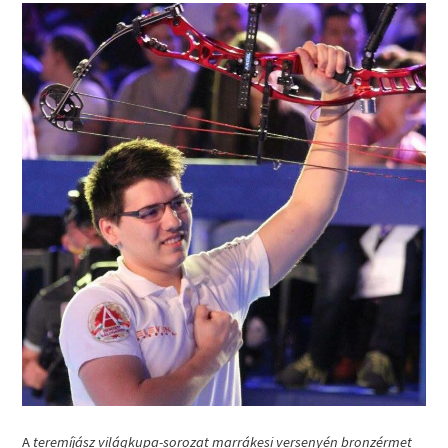
A
teremíjász világkupa-sorozat marrákesi versenyén bronzérmet