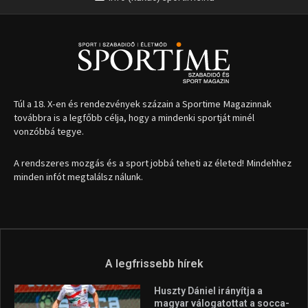
1035 Budapest, Miklós u. 7.
+36 30 471 1373
info (kukac) sportime.hu
Túl a 18. X-en és rendezvények százain a Sportime Magazinnak
továbbra is a legfőbb célja, hogy a mindenki sportját minél