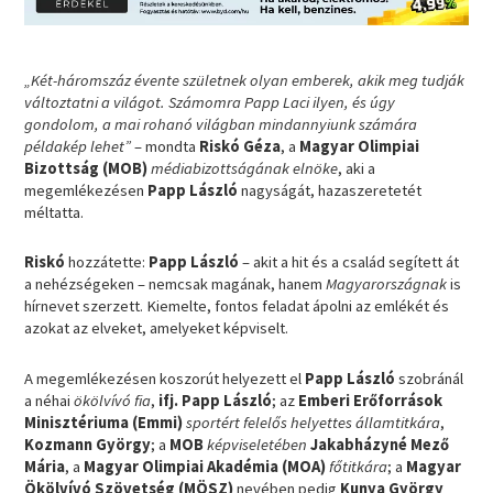
„Két-háromszáz évente születnek olyan emberek, akik meg tudják
változtatni a világot. Számomra Papp Laci ilyen, és úgy
gondolom, a mai rohanó világban mindannyiunk számára
példakép lehet”
– mondta
Riskó Géza
, a
Magyar Olimpiai
Bizottság (MOB)
médiabizottságának elnöke
, aki a
megemlékezésen
Papp László
nagyságát, hazaszeretetét
méltatta.
Riskó
hozzátette:
Papp László
– akit a hit és a család segített át
a nehézségeken – nemcsak magának, hanem
Magyarországnak
is
hírnevet szerzett. Kiemelte, fontos feladat ápolni az emlékét és
azokat az elveket, amelyeket képviselt.
A megemlékezésen koszorút helyezett el
Papp László
szobránál
a néhai
ökölvívó fia
,
ifj. Papp László
; az
Emberi Erőforrások
Minisztériuma (Emmi)
sportért felelős helyettes államtitkára
,
Kozmann György
; a
MOB
képviseletében
Jakabházyné Mező
Mária
, a
Magyar Olimpiai Akadémia (MOA)
főtitkára
; a
Magyar
Ökölvívó Szövetség (MÖSZ)
nevében pedig
Kunya György