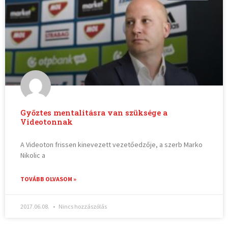
Győztes mentalitásra van szüksége a
Videotonnak
A Videoton frissen kinevezett vezetőedzője, a szerb Marko
Nikolic a
TOVÁBB OLVASOM »
2017.06.08.
Nincs hozzászólás