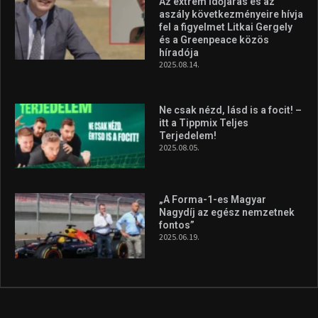
Molnár Martin újabb dobogót
szerzett, már második a brit
Forma–3 tabelláján a
silverstone-i hétvége után
2026.08.04.
A legfrissebb videók
Az extrém időjárás és az
aszály következményeire hívja
fel a figyelmet Litkai Gergely
és a Greenpeace közös
híradója
2025.08.14.
Ne csak nézd, lásd is a focit! –
itt a Tippmix Teljes