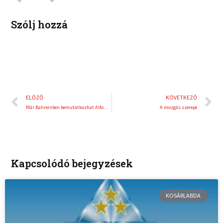
n
s
t
Szólj hozzá
Előző
K
ELŐZŐ
KÖVETKEZŐ
Már Bahreinben bemutatkozhat Alfonso Celis Jr.
A mozgás szerepe
Kapcsolódó bejegyzések
KOSÁRLABDA