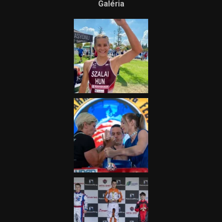
Terjedelem!
2025.08.05.
„A Forma-1-es Magyar
Nagydíj az egész nemzetnek
fontos”
2025.06.19.
Galéria