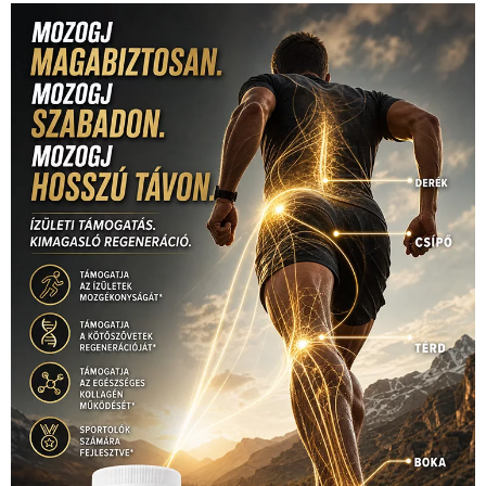
Jégkorong
(148)
kajakkenu
(138)
karate
(168)
kézilabda
(448)
kosárlabda
(166)
Lewis Hamilton
(168)
magyar
Mercedes
(244)
labdarúgóválogatott
(148)
motorsport
(153)
Opel
rio
Dakar Team
(132)
Rali Világbajnokság
(122)
Rendezvény
(142)
sport
(438)
2016
(373)
szabadidősport
Sportime Magazin
(128)
(316)
tenisz
(416)
Szalay Balázs
(126)
táplálkozás
(155)
utazás
Video
(247)
vitorlázás
(126)
világbajnokság
(162)
Világkupa
(129)
életmód
(416)
(222)
vívás
(174)
vízilabda
(197)
Érdi Mária
(130)
úszás
(361)
Hirdetés