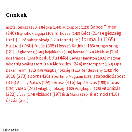
Címkék
Babos Tímea
asztalitenisz
(130)
atlétika
(144)
autosport
(123)
egészség
(240)
Bécs
(214)
Bajnokok Ligája
(168)
Birkózás
(143)
forma 1
(1165)
(530)
Európabajnokság
(173)
ferrari
(139)
Futball
(760)
futás
(305)
Hosszú Katinka
(186)
hungaroring
(181)
kickbox
(204)