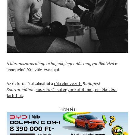
A
háromszoros olimpiai bajnok
,
legendás magyar ökölvívó
ma
ünnepelné 90. születésnapját.
Az évforduló alkalmából a
róla elnevezett
Budapest
Sportarénában
koszorúzással egybekötött megemlékezést
tartottak
.
Hirdetés