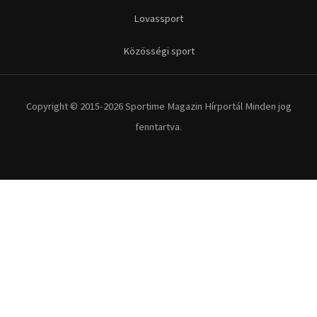
Futás
Kerékpár
Extrém Sportok
Fitnesz
Egyéb szabadidősport
Túra-Utazás
Lovassport
Közösségi sport
Copyright © 2015-2026 Sportime Magazin Hírportál Minden jog