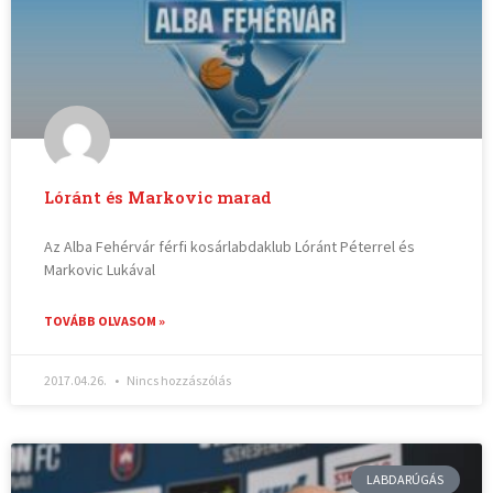
Lóránt és Markovic marad
Az Alba Fehérvár férfi kosárlabdaklub Lóránt Péterrel és
Markovic Lukával
TOVÁBB OLVASOM »
2017.04.26.
Nincs hozzászólás
LABDARÚGÁS