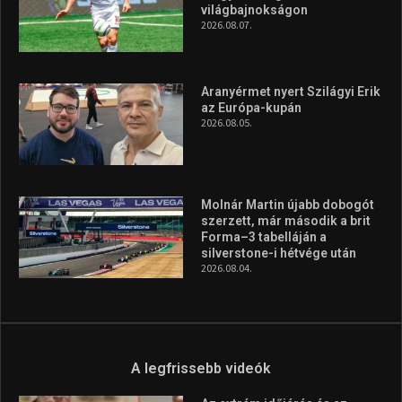
vonzóbbá tegye.
A rendszeres mozgás és a sport jobbá teheti az életed! Mindehhez
minden infót megtalálsz nálunk.
A legfrissebb hírek
Huszty Dániel irányítja a
magyar válogatottat a socca-
világbajnokságon
2026.08.07.
Aranyérmet nyert Szilágyi Erik
az Európa-kupán
2026.08.05.