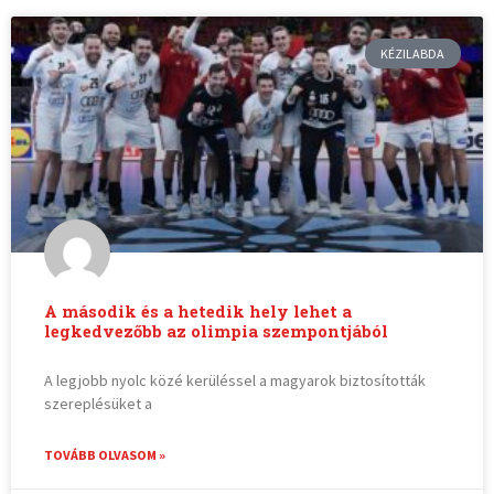
KÉZILABDA
A második és a hetedik hely lehet a
legkedvezőbb az olimpia szempontjából
A legjobb nyolc közé kerüléssel a magyarok biztosították
szereplésüket a
TOVÁBB OLVASOM »