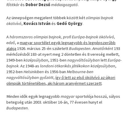
főtitkár
és
Dobor Dezső
médiaigazgató
.
Az ünnepségen megjelent többek között két
olimpiai bajnok
ökölvívó
,
Kovács István
és
Gedó György
.
A
háromszoros olimpiai bajnok, profi Európa-bajnok ökölvívó,
edző
, a
magyar sportélet egyik legnagyobb és legnépszerűbb
alakja
1926. március 25-én született
Budapesten
.
Amatőrként
193
mérkőzésből 183-at nyert meg 2 döntetlen és 8 vereség mellett,
1949-ben
középsúlyban
, 1951-ben
nagyváltósúlyban
lett
Európa-
bajnok
. Az 1948-as
londoni ötkarikás játékokon középsúlyban
,
1952-ben
Helsinkiben
és 1956-ban
Melbourne-ben
nagyváltósúlyban győzött
,
így ő lett az első ökölvívó az újkori
olimpiák történetében, aki három aranyérmet szerzett
.
Minden idők egyik legnagyobb
magyar
sportolója hosszú, súlyos
betegség után 2003. október 16-án, 77 évesen hunyt el
Budapesten
.