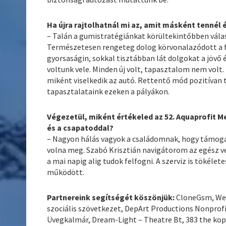
Ha újra rajtolhatnál mi az, amit másként tennél 
– Talán a gumistratégiánkat körültekintőbben vála
Természetesen rengeteg dolog körvonalazódott a f
gyorsaságin, sokkal tisztábban lát dolgokat a jövő 
voltunk vele. Minden új volt, tapasztalom nem volt.
miként viselkedik az autó. Rettentő mód pozitívan 
tapasztalataink ezeken a pályákon.
Végezetül, miként értékeled az 52. Aquaprofit M
és a csapatoddal?
– Nagyon hálás vagyok a családomnak, hogy támoga
volna meg. Szabó Krisztián navigátorom az egész v
a mai napig alig tudok felfogni. A szerviz is tökéle
működött.
Partnereink segítségét köszönjük:
CloneGsm, Well
szociális szövetkezet, DepArt Productions Nonprofit
Üvegkalmár, Dream-Light – Theatre Bt, 383 the kopj