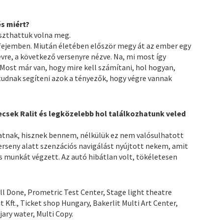
és miért?
szthattuk volna meg.
ejemben. Miután életében először megy át az ember egy
évre, a következő versenyre nézve. Na, mi most így
 Most már van, hogy mire kell számítani, hol hogyan,
tudnak segíteni azok a tényezők, hogy végre vannak
ecsek Ralit és legközelebb hol találkozhatunk veled
tnak, hisznek bennem, nélkülük ez nem valósulhatott
erseny alatt szenzációs navigálást nyújtott nekem, amit
tes munkát végzett. Az autó hibátlan volt, tökéletesen
 Done, Prometric Test Center, Stage light theatre
 Kft., Ticket shop Hungary, Bakerlit Multi Art Center,
ary water, Multi Copy.