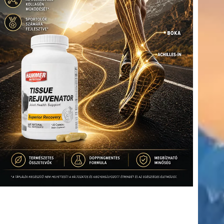
(416)
úszás
(361)
Hirdetés