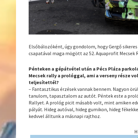
Elsőbálozóként, úgy gondolom, hogy Gergő sikeres 
csapatával maga mögött az 52. Aquaprofit Mecsek Ra
Pénteken a gépátvétel után a Pécs Pláza parkol
Mecsek rally a prológgal, ami a verseny része v
teljesítettél?
– Fantasztikus érzések vannak bennem. Nagyon örül
tanulom, tapasztalom az autót. Péntek este a prol
Rallyet. A prológ picit másabb volt, mint amiken eddi
pályát. Hideg autóval, hideg gumikon, hideg fékekke
kedvvel álltunk a másnapi rajthoz.
H