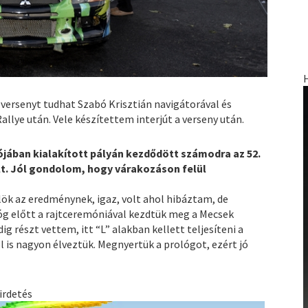
versenyt tudhat Szabó Krisztián navigátorával és
llye után. Vele készítettem interjút a verseny után.
ójában kialakított pályán kezdődött számodra az 52.
olt. Jól gondolom, hogy várakozáson felül
ök az eredménynek, igaz, volt ahol hibáztam, de
óg előtt a rajtceremóniával kezdtük meg a Mecsek
g részt vettem, itt “L” alakban kellett teljesíteni a
l is nagyon élveztük. Megnyertük a prológot, ezért jó
irdetés