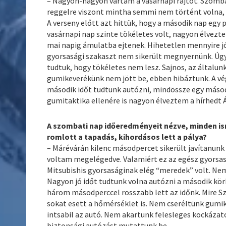
– Nagyon-nagyon vártam a vasárnapi rajtot. Szomba
reggelre viszont mintha semmi nem történt volna, t
A verseny előtt azt hittük, hogy a második nap egy 
vasárnapi nap szinte tökéletes volt, nagyon élvezt
mai napig ámulatba ejtenek. Hihetetlen mennyire jó
gyorsasági szakaszt nem sikerült megnyernünk. Úgy 
tudtuk, hogy tökéletes nem lesz. Sajnos, az általun
gumikeverékünk nem jött be, ebben hibáztunk. A vég
második időt tudtunk autózni, mindössze egy másod
gumitaktika ellenére is nagyon élveztem a hírhedt 
A szombati nap időeredményeit nézve, minden is
romlott a tapadás, kihordásos lett a pálya?
– Márévárán kilenc másodpercet sikerült javítanunk 
voltam megelégedve. Valamiért ez az egész gyorsas
Mitsubishis gyorsaságinak elég “meredek” volt. Nem
Nagyon jó időt tudtunk volna autózni a második kör
három másodperccel rosszabb lett az időnk. Mire Sz
sokat esett a hőmérséklet is. Nem cseréltünk gum
intsabil az autó. Nem akartunk felesleges kockázato
biztonsági autózást mutattunk be.