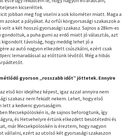
t este úgy feküdtem le, hogy nagyon elfáradtam,
eljesen kicseréltek.
picit jobban meg fog viselni a sok kilométer miatt. Maga a
em azokat a pályákat. Az orfűi körgyorsasági szakaszok a
 volt a két hosszú gyorsasági szakasz. Sajnos a 28km-es
gondoltuk, a puha gumi az erdő miatt jó választás, azt
k kigondolt távolság, hogy meddig lehet jó a
ére az autó nagyon elkezdett csúszkálni, ezért csak
perc lemaradással az előttünk lévőtől. Még a hibás
Árpádtetőt.
métlődő gyorson „rosszabb időt” jöttetek. Ennyire
az első kör idejéhez képest, igaz azzal annyira nem
ági szakasz nem feküdt nekem. Lehet, hogy első
 lett a kedvenc gyorsaságim.
ben Mecsekpölöskén is, de sajnos beforogtunk, így
ágyra, és Hetvehelyre értünk elkezdett besötétedni és
ikat, már Mecsekpölöskén is éreztem, hogy nagyon
t vállalni, ezért az utolsó két gyorsasági szakaszon