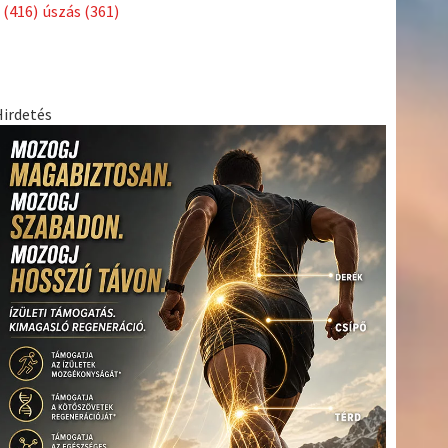
Címkék
Babos
asztalitenisz
(130)
atlétika
(144)
autosport
(123)
Tímea
(240)
Bécs
(214)
Bajnokok Ligája
(168)
Birkózás
(143)
egészség
(530)
Európabajnokság
(173)
ferrari
(139)
forma 1
(1165)
Futball
(760)
futás
(305)
Hosszú
Katinka
(186)
hungaroring
(181)
Jégkorong
(148)
kajakkenu
kézilabda
kickbox
(204)
(138)
karate
(168)
kosárlabda
(166)
(448)
Lewis Hamilton
(168)
magyar labdarúgóválogatott
(148)
Mercedes
(244)
motorsport
(153)
Opel Dakar Team
(132)
Rali
sport
rio 2016
(373)
Világbajnokság
(122)
Rendezvény
(142)
(438)
szabadidősport
(316)
Sportime Magazin
(128)
Szalay
tenisz
(416)
Balázs
(126)
táplálkozás
(155)
utazás
(126)
Video
(247)
vitorlázás
világbajnokság
(162)
Világkupa
(129)
életmód
(222)
vívás
(174)
vízilabda
(197)
Érdi Mária
(130)