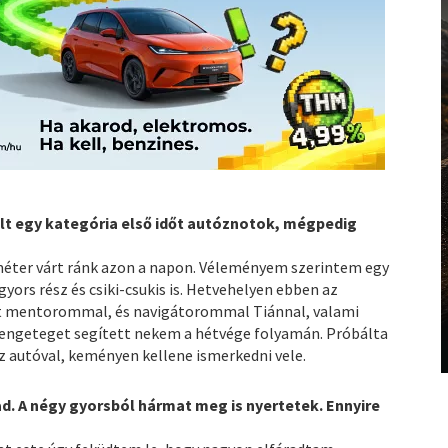
ült egy kategória első időt autóznotok, mégpedig
méter várt ránk azon a napon. Véleményem szerintem egy
ors rész és csiki-csukis is. Hetvehelyen ebben az
t mentorommal, és navigátorommal Tiánnal, valami
 rengeteget segített nekem a hétvége folyamán. Próbálta
az autóval, keményen kellene ismerkedni vele.
. A négy gyorsból hármat meg is nyertetek. Ennyire