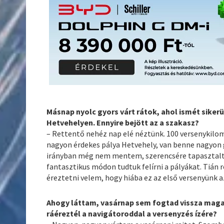
Másnap nyolc gyors várt rátok, ahol ismét siker
Hetvehelyen. Ennyire bejött az a szakasz?
– Rettentő nehéz nap elé néztünk. 100 versenykilo
nagyon érdekes pálya Hetvehely, van benne nagyon gy
irányban még nem mentem, szerencsére tapasztal
fantasztikus módon tudtuk felírni a pályákat. Tián
éreztetni velem, hogy hiába ez az első versenyünk 
Ahogy láttam, vasárnap sem fogtad vissza magad
ráéreztél a navigátoroddal a versenyzés ízére?