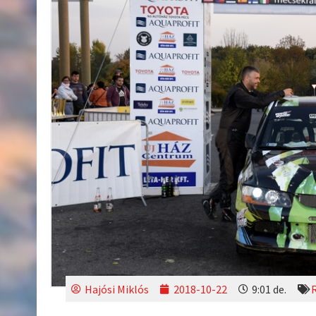
Hajósi Miklós
2018-10-22
9:01 de.
R