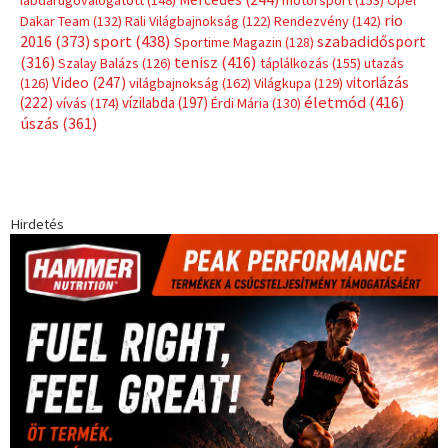
rio
Dakar Team
(132)
Rali Világbajnokság
(122)
Rendezvény
(142)
sport
(438)
2016
(373)
szabadidősport
Sportime Magazin
(128)
(316)
tenisz
(416)
Szalay Balázs
(126)
táplálkozás
(155)
utazás
Video
(247)
vitorlázás
(126)
világbajnokság
(162)
Világkupa
(129)
életmód
(416)
(222)
vívás
(174)
vízilabda
(197)
Érdi Mária
(130)
úszás
(361)
Hirdetés