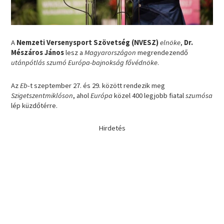
A
Nemzeti Versenysport Szövetség (NVESZ)
elnöke
,
Dr.
Mészáros János
lesz a
Magyarországon
megrendezendő
utánpótlás szumó Európa-bajnokság fővédnöke
.
Az
Eb
-t szeptember 27. és 29. között rendezik meg
Szigetszentmiklóson
, ahol
Európa
közel 400 legjobb fiatal
szumósa
lép küzdőtérre.
Hirdetés