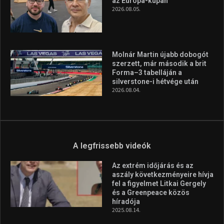
az Európa-kupán
2026.08.05.
Molnár Martin újabb dobogót
szerzett, már második a brit
Forma–3 tabelláján a
silverstone-i hétvége után
2026.08.04.
A legfrissebb videók
Az extrém időjárás és az
aszály következményeire hívja
fel a figyelmet Litkai Gergely
és a Greenpeace közös
híradója
2025.08.14.