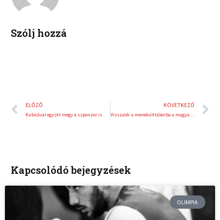
i
e
n
s
t
Szólj hozzá
Előző
K
ELŐZŐ
KÖVETKEZŐ
Kubicával együtt megy a szponzor is
Visszatér a menekülttáborba a magyar kick-box legenda
Kapcsolódó bejegyzések
OLIMPIA