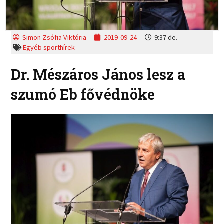
Simon Zsófia Viktória
2019-09-24
9:37 de.
Egyéb sporthírek
Dr. Mészáros János lesz a
szumó Eb fővédnöke