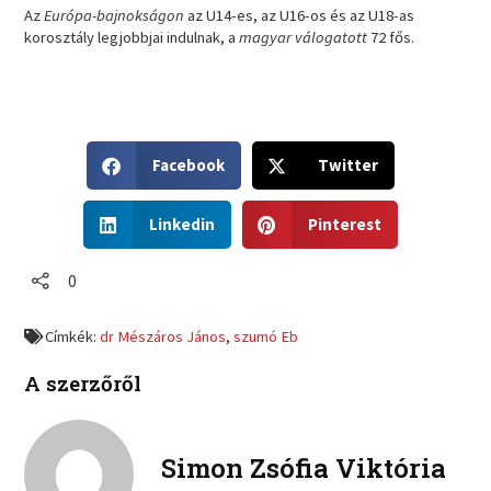
Az
Európa-bajnokságon
az U14-es, az U16-os és az U18-as
korosztály legjobbjai indulnak, a
magyar válogatott
72 fős.
S
S
Facebook
Twitter
h
h
a
a
S
S
r
r
Linkedin
Pinterest
h
h
e
e
a
a
o
o
r
r
0
n
n
e
e
f
t
o
o
a
w
Címkék:
dr Mészáros János
,
szumó Eb
n
n
c
i
l
p
e
t
A szerzőről
i
i
b
t
n
n
o
e
k
t
o
r
e
e
Simon Zsófia Viktória
k
d
r