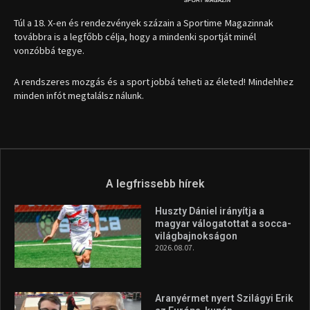
Túl a 18. X-en és rendezvények százain a Sportime Magazinnak
továbbra is a legfőbb célja, hogy a mindenki sportját minél
vonzóbbá tegye.
A rendszeres mozgás és a sport jobbá teheti az életed! Mindehhez
minden infót megtalálsz nálunk.
A legfrissebb hírek
Huszty Dániel irányítja a
magyar válogatottat a socca-
világbajnokságon
2026.08.07.
Aranyérmet nyert Szilágyi Erik