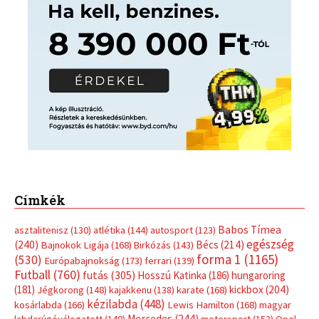
Címkék
Babos Tímea
asztalitenisz
(130)
atlétika
(144)
autosport
(123)
egészség
(240)
Bécs
(214)
Bajnokok Ligája
(168)
Birkózás
(143)
forma 1
(1165)
(530)
Európabajnokság
(173)
ferrari
(139)
Futball
(760)
futás
(305)
Hosszú Katinka
(186)
hungaroring
(181)
kickbox
(204)
Jégkorong
(148)
kajakkenu
(138)
karate
(168)
kézilabda
(448)
kosárlabda
(166)
Lewis Hamilton
(168)
magyar
Mercedes
(244)
labdarúgóválogatott
(148)
motorsport
(153)
Opel