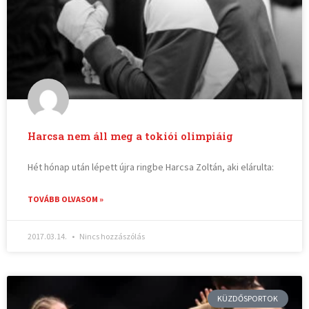
Harcsa nem áll meg a tokiói olimpiáig
Hét hónap után lépett újra ringbe Harcsa Zoltán, aki elárulta:
TOVÁBB OLVASOM »
2017.03.14.
Nincs hozzászólás
KÜZDŐSPORTOK