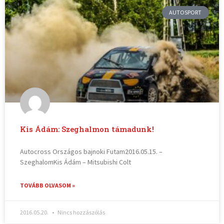
AUTOSPORT
Kis Ádám: Szeghalmon támadunk!
Autocross Országos bajnoki Futam2016.05.15. –
SzeghalomKis Ádám – Mitsubishi Colt
TOVÁBB OLVASOM »
2016.05.20.
Nincs hozzászólás