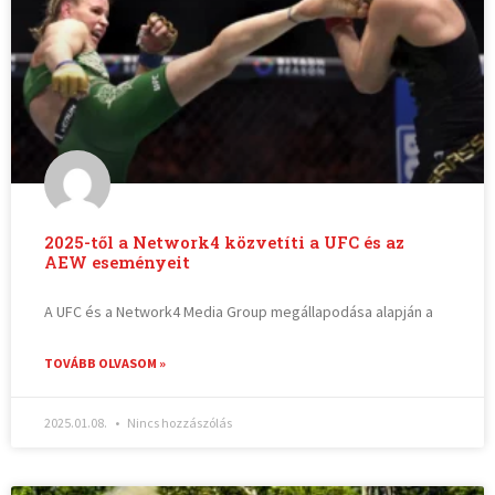
2025-től a Network4 közvetíti a UFC és az
AEW eseményeit
A UFC és a Network4 Media Group megállapodása alapján a
TOVÁBB OLVASOM »
2025.01.08.
Nincs hozzászólás