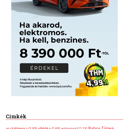
Címkék
Babos Tímea
asztalitenisz
(130)
atlétika
(144)
autosport
(123)