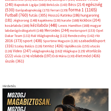
egészség
(240)
Bécs
(214)
Bajnokok Ligája
(168)
Birkózás
(143)
forma 1
(1165)
(530)
Európabajnokság
(173)
ferrari
(139)
Futball
(760)
futás
(305)
Hosszú Katinka
(186)
hungaroring
(181)
kickbox
(204)
Jégkorong
(148)
kajakkenu
(138)
karate
(168)
kézilabda
(448)
kosárlabda
(166)
Lewis Hamilton
(168)
magyar
Mercedes
(244)
labdarúgóválogatott
(148)
motorsport
(153)
Opel
rio
Dakar Team
(132)
Rali Világbajnokság
(122)
Rendezvény
(142)
sport
(438)
2016
(373)
szabadidősport
Sportime Magazin
(128)
(316)
tenisz
(416)
Szalay Balázs
(126)
táplálkozás
(155)
utazás
Video
(247)
vitorlázás
(126)
világbajnokság
(162)
Világkupa
(129)
életmód
(416)
(222)
vívás
(174)
vízilabda
(197)
Érdi Mária
(130)
úszás
(361)
Hirdetés