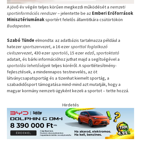
A jövő év végén teljes körűen megkezdi működését a
nemzeti
sportinformációs rendszer
– jelentette be az
Emberi Erőforrások
Minisztériumának
sportért felelős államtitkára csütörtökön
Budapesten
.
Szabó Tünde
elmondta: az adatbázis tartalmazza például a
hatezer
sportszervezet
, a 16 ezer
sporttal foglalkozó
civilszervezet
, 430 ezer
sportoló
, 15 ezer
edző
,
sportoktató
adatait, és bárki információhoz juthat majd a segítségével a
sportolási lehetőségek
teljes köréről. A sportlétesítmény-
fejlesztések, a mindennapos testnevelés, az öt
látványcsapatsportág és a tizenhat kiemelt sportág, a
szabadidősport támogatása mind-mind azt mutatják, hogy a
magyar kormány nemzeti ügyként kezeli a sportot – tette hozzá.
Hirdetés