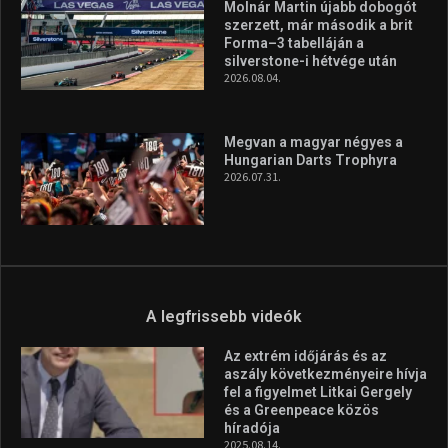
Molnár Martin újabb dobogót
szerzett, már második a brit
Forma–3 tabelláján a
silverstone-i hétvége után
2026.08.04.
Megvan a magyar négyes a
Hungarian Darts Trophyra
2026.07.31.
A legfrissebb videók
Az extrém időjárás és az
aszály következményeire hívja
fel a figyelmet Litkai Gergely
és a Greenpeace közös
híradója
2025.08.14.