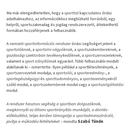
Ma már elengedhetetlen, hogy a
sporttal
kapcsolatos óriási
adathalmazhoz, az információkhoz megbízható forrásból, egy
helyről, sportszakmailag és jogilag rendszerezett, áttekinthető
formában hozzáférjenek a felhasználók.
A
nemzeti sportinformációs rendszer
óriási segítséget jelent a
sportolóknak
, a
sportolni vágyóknak
, a
sportszakembereknek
, a
gazdasági szektorban tevékenykedőknek
, a
sportszervezeteknek
,
valamint a
sport irányítóinak
egyaránt. Több felhasználói modult
alakítanak ki – ismertette. Ilyen például a sportlétesítmények, a
sportszervezetek
modulja, a
sportolói
, a
sporteredmény
-, a
sportegészségügyi
és
sporttudományos
, a
sporteseményekről
szóló modul, a
sportszakemberek
-modul vagy a
sportszolgáltatási
modul.
A rendszer hasznos segítség a sportban dolgozóknak,
megkönnyíti az állami sportirányítás munkáját, a döntés-
előkészítést, teljes körűen támogatja a sportadminisztrációt,
javítja a működési feltételeket
– mondta
Szabó Tünde
.