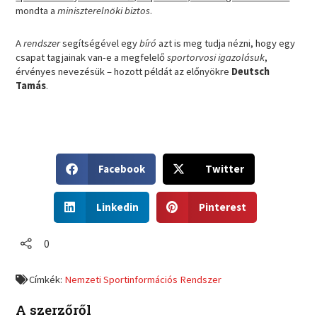
mondta a
miniszterelnöki biztos
.
A
rendszer
segítségével egy
bíró
azt is meg tudja nézni, hogy egy
csapat tagjainak van-e a megfelelő
sportorvosi igazolásuk
,
érvényes nevezésük – hozott példát az előnyökre
Deutsch
Tamás
.
S
S
Facebook
Twitter
h
h
a
a
S
S
r
r
Linkedin
Pinterest
h
h
e
e
a
a
o
o
r
r
0
n
n
e
e
f
t
o
o
a
w
Címkék:
Nemzeti Sportinformációs Rendszer
n
n
c
i
l
p
e
t
A szerzőről
i
i
b
t