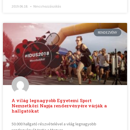
2019.06.18.
Nincs hozzászólás
RENDEZVÉNY
A világ legnagyobb Egyetemi Sport
Nemzetközi Napja rendezvényére várják a
hallgatókat
50.000 hallgató részvételével a világ legnagyobb
rendezvényét tartja a Magyar