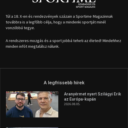
Túl a 18. X-en és rendezvények százain a Sportime Magazinnak
továbbra is a legfőbb célja, hogy a mindenki sportját minél
vonzóbbá tegye.
A rendszeres mozgás és a sport jobbá teheti az életed! Mindehhez
minden infót megtalálsz nálunk.
A legfrissebb hírek
Aranyérmet nyert Szilágyi Erik
az Európa-kupán
2026.08.05.