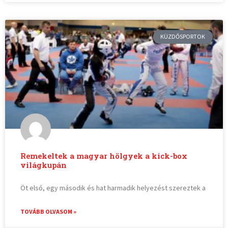
KÜZDŐSPORTOK
Remekeltek a magyar hölgyek a kick-box
világkupán
Öt első, egy második és hat harmadik helyezést szereztek a
TOVÁBB OLVASOM »