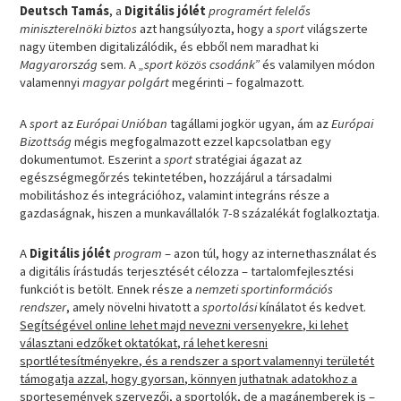
Deutsch Tamás
, a
Digitális jólét
programért felelős
miniszterelnöki biztos
azt hangsúlyozta, hogy a
sport
világszerte
nagy ütemben digitalizálódik, és ebből nem maradhat ki
Magyarország
sem. A
„sport közös csodánk”
és valamilyen módon
valamennyi
magyar polgárt
megérinti – fogalmazott.
A
sport
az
Európai Unióban
tagállami jogkör ugyan, ám az
Európai
Bizottság
mégis megfogalmazott ezzel kapcsolatban egy
dokumentumot. Eszerint a
sport
stratégiai ágazat az
egészségmegőrzés tekintetében, hozzájárul a társadalmi
mobilitáshoz és integrációhoz, valamint integráns része a
gazdaságnak, hiszen a munkavállalók 7-8 százalékát foglalkoztatja.
A
Digitális jólét
program
– azon túl, hogy az internethasználat és
a digitális írástudás terjesztését célozza – tartalomfejlesztési
funkciót is betölt. Ennek része a
nemzeti sportinformációs
rendszer
, amely növelni hivatott a
sportolási
kínálatot és kedvet.
Segítségével online lehet majd nevezni versenyekre, ki lehet
választani edzőket oktatókat, rá lehet keresni
sportlétesítményekre, és a rendszer a sport valamennyi területét
támogatja azzal, hogy gyorsan, könnyen juthatnak adatokhoz a
sportesemények szervezői, a sportolók, de a magánemberek is
–