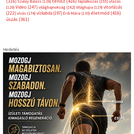
(316)
tenisz
(416)
Szalay Balázs
(126)
táplálkozás
(155)
utazás
Video
(247)
vitorlázás
(126)
világbajnokság
(162)
Világkupa
(129)
életmód
(416)
(222)
vívás
(174)
vízilabda
(197)
Érdi Mária
(130)
úszás
(361)
Hirdetés