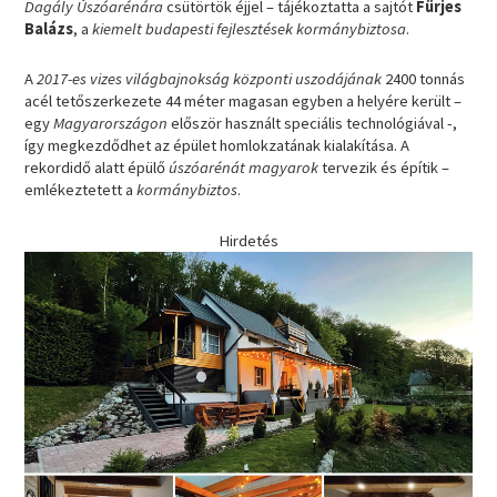
Dagály Úszóarénára
csütörtök éjjel – tájékoztatta a sajtót
Fürjes
Balázs
, a
kiemelt budapesti fejlesztések kormánybiztosa
.
A
2017-es vizes világbajnokság
központi uszodájának
2400 tonnás
acél tetőszerkezete 44 méter magasan egyben a helyére került –
egy
Magyarországon
először használt speciális technológiával -,
így megkezdődhet az épület homlokzatának kialakítása. A
rekordidő alatt épülő
úszóarénát magyarok
tervezik és építik –
emlékeztetett a
kormánybiztos
.
Hirdetés