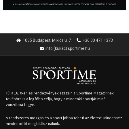
1035 Budapest, Miklós u. 7.
+36 30 471 1373
info (kukac) sportime.hu
Túl a 18. X-en és rendezvények százain a Sportime Magazinnak
továbbra is a legfőbb célja, hogy a mindenki sportját minél
vonzóbbá tegye.
A rendszeres mozgás és a sport jobbá teheti az életed! Mindehhez
minden infót megtalálsz nálunk.