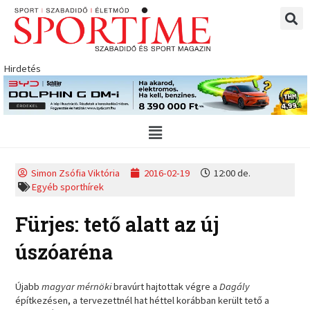
Skip
to
content
Hirdetés
Main
Menu
Simon Zsófia Viktória
2016-02-19
12:00 de.
Egyéb sporthírek
Fürjes: tető alatt az új
úszóaréna
Újabb
magyar mérnöki
bravúrt hajtottak végre a
Dagály
építkezésen, a tervezettnél hat héttel korábban került tető a