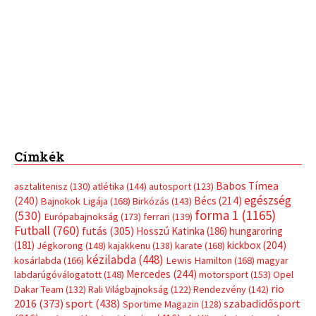
Címkék
Babos Tímea
asztalitenisz
(130)
atlétika
(144)
autosport
(123)
egészség
(240)
Bécs
(214)
Bajnokok Ligája
(168)
Birkózás
(143)
forma 1
(1165)
(530)
Európabajnokság
(173)
ferrari
(139)
Futball
(760)
futás
(305)
Hosszú Katinka
(186)
hungaroring
(181)
kickbox
(204)
Jégkorong
(148)
kajakkenu
(138)
karate
(168)
kézilabda
(448)
kosárlabda
(166)
Lewis Hamilton
(168)
magyar
Mercedes
(244)
labdarúgóválogatott
(148)
motorsport
(153)
Opel
rio
Dakar Team
(132)
Rali Világbajnokság
(122)
Rendezvény
(142)
sport
(438)
2016
(373)
szabadidősport
Sportime Magazin
(128)