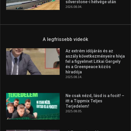
silverstone-i hétvége után
2026.08.04.
A legfrissebb videók
Az extrém időjárás és az
aszály következményeire hívja
fel a figyelmet Litkai Gergely
és a Greenpeace közös
híradója
2025.08.14.
Ne csak nézd, lásd is a focit! –
itt a Tippmix Teljes
Terjedelem!
2025.08.05.