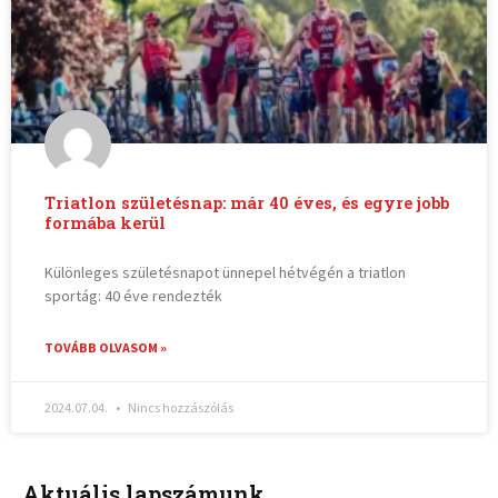
Triatlon születésnap: már 40 éves, és egyre jobb
formába kerül
Különleges születésnapot ünnepel hétvégén a triatlon
sportág: 40 éve rendezték
TOVÁBB OLVASOM »
2024.07.04.
Nincs hozzászólás
Aktuális lapszámunk