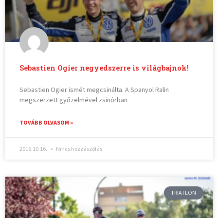
Sebastien Ogier negyedszerre is világbajnok!
Sebastien Ogier ismét megcsinálta. A Spanyol Ralin
megszerzett győzelmével zsinórban
TOVÁBB OLVASOM »
2016.10.16.
Nincs hozzászólás
TRIATLON