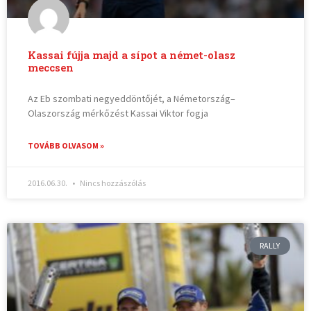
Kassai fújja majd a sípot a német-olasz
meccsen
Az Eb szombati negyeddöntőjét, a Németország–
Olaszország mérkőzést Kassai Viktor fogja
TOVÁBB OLVASOM »
2016.06.30.
Nincs hozzászólás
RALLY