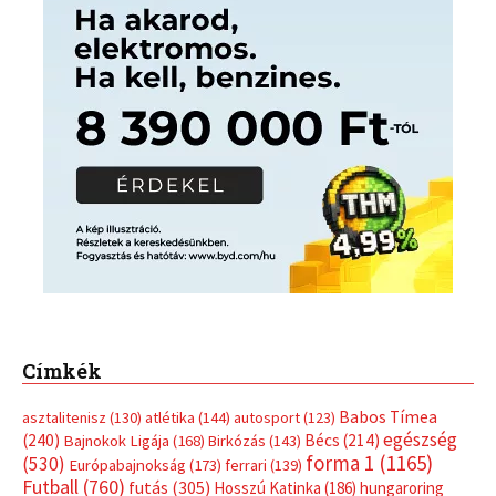
Címkék
Babos Tímea
asztalitenisz
(130)
atlétika
(144)
autosport
(123)
egészség
(240)
Bécs
(214)
Bajnokok Ligája
(168)
Birkózás
(143)
forma 1
(1165)
(530)
Európabajnokság
(173)
ferrari
(139)
Futball
(760)
futás
(305)
Hosszú Katinka
(186)
hungaroring