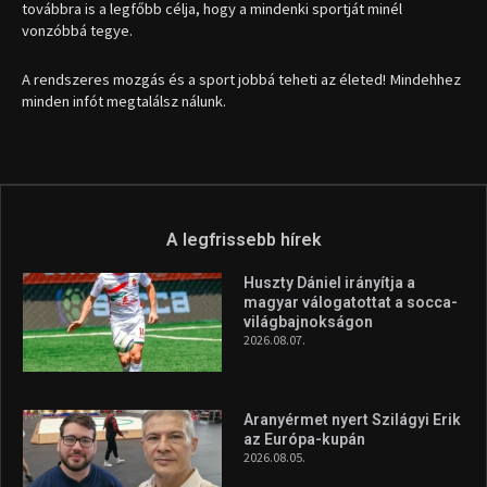
továbbra is a legfőbb célja, hogy a mindenki sportját minél
vonzóbbá tegye.
A rendszeres mozgás és a sport jobbá teheti az életed! Mindehhez
minden infót megtalálsz nálunk.
A legfrissebb hírek
Huszty Dániel irányítja a
magyar válogatottat a socca-
világbajnokságon
2026.08.07.
Aranyérmet nyert Szilágyi Erik
az Európa-kupán
2026.08.05.