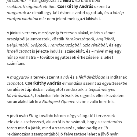
játsszanak”
– hangsúlyozta az
MBSZ
víz alatti hoki
szakbizottságának elnöke
.
Cserkúthy András
szerint a
magyarok
az elmúlt egy-két évben szintet ugrottak, és a
közép-
európai viadalok
már nem jelentenek igazi kihívást.
A júniusi verseny mezőnye ígéretesen alakul, máris számos
országból jelentkeztek, köztük
Törökországból, Angliából,
Belgiumból, Svájcból, Franciaországból, Szlovéniából
, és egy
izraeli csapat
is jelezte indulási szándékát, és – mivel még egy
hónap van hátra – további együttesek érkezésére is lehet
számítani.
A
magyarok
a tervek szerint a
női
és a
férfi divízióban
is indítanak
csapatot
.
Cserkúthy András
elmondása szerint az
együttesekbe
kerülésért áprilisban válogatót rendeztek: a
teljesítményes
búvárúszások
, technikai felmérések és egymás elleni küzdelem
során alakultak ki a
Budapest Openen
vízbe szálló keretek.
A jövő nyári
Eb
-ig további három-négy válogatót terveznek –
jelezte a
szakvezető
, aki arról is beszámolt, hogy a
szentendrei
torna
mind a játék, mind a szervezés, mind pedig az
Eb
reklámozása szempontjából jó felvezetése lehet a jövő nyári