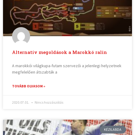
Alternatív megoldások a Marokkó ralin
A marokkói világkupa-futam szervezői a jelenlegi helyzetnek
megfelelően átszabták a
TOVÁBB OLVASOM »
2020.07.01.
Nincs hozzászólás
KÉZILABDA