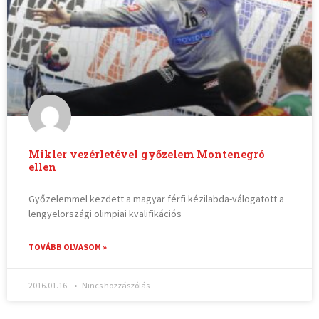
Mikler vezérletével győzelem Montenegró
ellen
Győzelemmel kezdett a magyar férfi kézilabda-válogatott a
lengyelországi olimpiai kvalifikációs
TOVÁBB OLVASOM »
2016.01.16.
Nincs hozzászólás