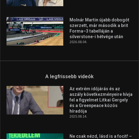
Molnár Martin újabb dobogót
szerzett, már második a brit
Forma–3 tabelláján a
silverstone-i hétvége után
2026.08.04.
A legfrissebb videók
Az extrém időjárás és az
aszály következményeire hívja
fel a figyelmet Litkai Gergely
és a Greenpeace közös
híradója
2025.08.14.
Ne csak nézd, lásd is a focit! –