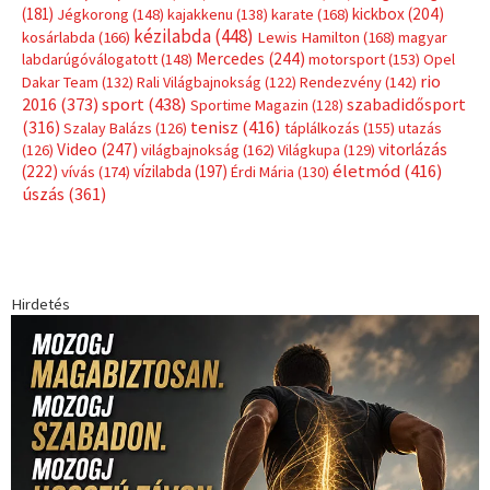
(181)
kickbox
(204)
Jégkorong
(148)
kajakkenu
(138)
karate
(168)
kézilabda
(448)
kosárlabda
(166)
Lewis Hamilton
(168)
magyar
Mercedes
(244)
labdarúgóválogatott
(148)
motorsport
(153)
Opel
rio
Dakar Team
(132)
Rali Világbajnokság
(122)
Rendezvény
(142)
sport
(438)
2016
(373)
szabadidősport
Sportime Magazin
(128)
(316)
tenisz
(416)
Szalay Balázs
(126)
táplálkozás
(155)
utazás
Video
(247)
vitorlázás
(126)
világbajnokság
(162)
Világkupa
(129)
életmód
(416)
(222)
vívás
(174)
vízilabda
(197)
Érdi Mária
(130)
úszás
(361)
Hirdetés