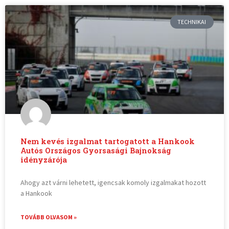
TECHNIKAI
Nem kevés izgalmat tartogatott a Hankook
Autós Országos Gyorsasági Bajnokság
idényzárója
Ahogy azt várni lehetett, igencsak komoly izgalmakat hozott
a Hankook
TOVÁBB OLVASOM »