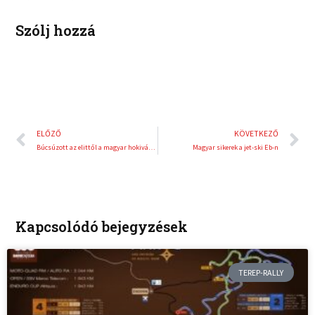
t
Szólj hozzá
Előző
K
ELŐZŐ
KÖVETKEZŐ
Búcsúzott az elittől a magyar hokiválogatott
Magyar sikerek a jet-ski Eb-n
Kapcsolódó bejegyzések
TEREP-RALLY