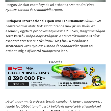
Rangos víz alatt eseménynek ad otthont a
szentendrei Vizes
Nyolcas Uszoda és Szabadidőközpont
.
Budapest International Open UWH Tournament
néven
nyílt
nemzetközi víz alatti hoki viadalt
rendeznek június 18-án. Az
esemény egyfajta
próbaversenye
lesz a 2017-es,
Magyarországon
sorra kerülő
Európa-bajnokságnak
. A
szervezők
körülbelül húsz
csapat részvételére számítanak. Magának a
tornának
a
szentendrei Vizes Nyolcas Uszoda és Szabadidőközpont
ad
otthont, míg a
díjkiosztó
Budapesten
lesz.
Hirdetés
„A cél, hogy minél erősebb tornát csináljunk, hogy a magyarok a
lehető legtöbbet tanulhassák belőle és minél jobb ellenfelekkel