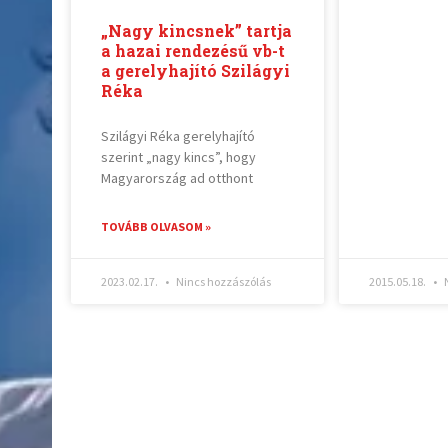
„Nagy kincsnek” tartja
a hazai rendezésű vb-t
a gerelyhajító Szilágyi
Réka
Szilágyi Réka gerelyhajító
szerint „nagy kincs”, hogy
Magyarország ad otthont
TOVÁBB OLVASOM »
2023.02.17.
Nincs hozzászólás
2015.05.18.
N