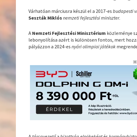
Várhatóan márciusra készül el a 2017-es
budapesti v
Seszták Miklós
nemzeti fejlesztési miniszter
.
A
Nemzeti Fejlesztési Minisztérium
közleménye s
lebonyolítása azért is különösen fontos, mert hoz
pályázzon a 2024-es
nyári olimpiai játékok
megrende
H
A
tárcavezető
a
bizottság elnökeként
és
kormánybizto