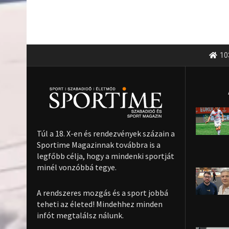
10
Túl a 18. X-en és rendezvények százain a
Sportime Magazinnak továbbra is a
legfőbb célja, hogy a mindenki sportját
minél vonzóbbá tegye.
A rendszeres mozgás és a sport jobbá
teheti az életed! Mindehhez minden
infót megtalálsz nálunk.