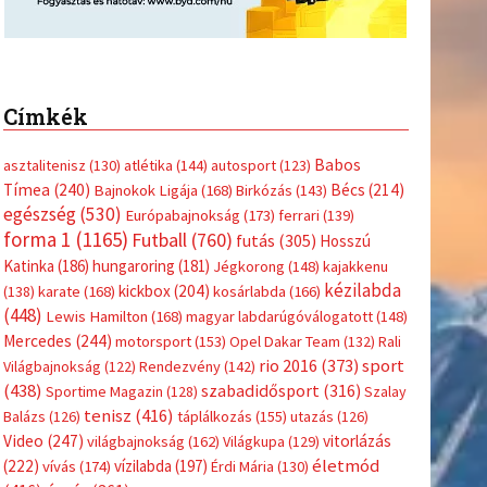
Címkék
Babos
asztalitenisz
(130)
atlétika
(144)
autosport
(123)
Tímea
(240)
Bécs
(214)
Bajnokok Ligája
(168)
Birkózás
(143)
egészség
(530)
Európabajnokság
(173)
ferrari
(139)
forma 1
(1165)
Futball
(760)
futás
(305)
Hosszú
Katinka
(186)
hungaroring
(181)
Jégkorong
(148)
kajakkenu
kézilabda
kickbox
(204)
(138)
karate
(168)
kosárlabda
(166)
(448)
Lewis Hamilton
(168)
magyar labdarúgóválogatott
(148)
Mercedes
(244)
motorsport
(153)
Opel Dakar Team
(132)
Rali
sport
rio 2016
(373)
Világbajnokság
(122)
Rendezvény
(142)
(438)
szabadidősport
(316)
Sportime Magazin
(128)
Szalay
tenisz
(416)
Balázs
(126)
táplálkozás
(155)
utazás
(126)
Video
(247)
vitorlázás
világbajnokság
(162)
Világkupa
(129)
életmód
(222)
vívás
(174)
vízilabda
(197)
Érdi Mária
(130)