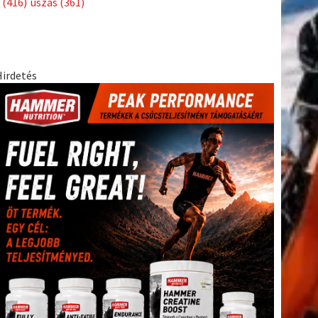
(416)
úszás
(361)
tkező
Hirdetés