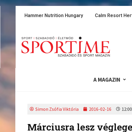
Skip
to
Hammer Nutrition Hungary
Calm Resort Her
content
A MAGAZIN
Simon Zsófia Viktória
2016-02-16
12:00
Márciusra lesz véglege