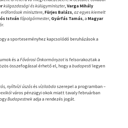
er
külgazdasági és külügyminiszter
,
Varga Mihály
 erőforrások minisztere
,
Fürjes Balázs
,
az egyes kiemelt
ós István
főpolgármester
,
Gyárfás Tamás
, a
Magyar
ár
.
hogy a sporteseményhez kapcsolódó beruházások a
iumok és a
Fővárosi Önkormányzat
is felsorakoztak a
közös összefogással érhető el, hogy a
budapesti
legyen
s, nyíltvízi úszás
és
vízilabda
szerepel a programban –
exikói
város pénzügyi okok miatt tavaly februárban
hogy
Budapestnek
adja a rendezés jogát.