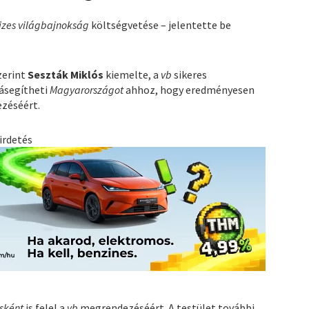
izes világbajnokság
költségvetése – jelentette be
zerint
Seszták Miklós
kiemelte, a
vb
sikeres
zásegítheti
Magyarországot
ahhoz, hogy eredményesen
zéséért.
irdetés
sként
is felel a
vb
megrendezéséért. A testület további