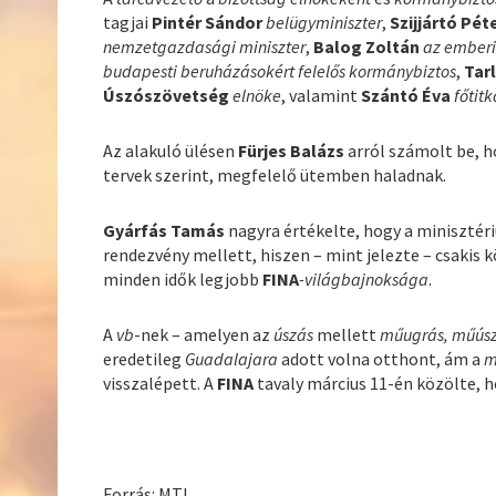
tagjai
Pintér Sándor
belügyminiszter
,
Szijjártó Pét
nemzetgazdasági miniszter
,
Balog Zoltán
az emberi
budapesti beruházásokért felelős kormánybiztos
,
Tarl
Úszószövetség
elnöke
, valamint
Szántó Éva
főtitk
Az alakuló ülésen
Fürjes Balázs
arról számolt be, 
tervek szerint, megfelelő ütemben haladnak.
Gyárfás Tamás
nagyra értékelte, hogy a minisztér
rendezvény mellett, hiszen – mint jelezte – csakis 
minden idők legjobb
FINA
-világbajnoksága
.
A
vb
-nek – amelyen az
úszás
mellett
műugrás, műúszá
eredetileg
Guadalajara
adott volna otthont, ám a
m
visszalépett. A
FINA
tavaly március 11-én közölte, 
Forrás: MTI