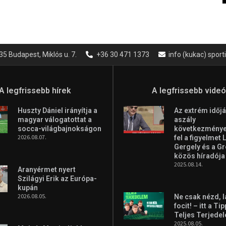
35 Budapest, Miklós u. 7.
+36 30 471 1373
info (kukac) spor
A legfrissebb hírek
A legfrissebb vide
Huszty Dániel irányítja a
Az extrém időjá
magyar válogatottat a
aszály
socca-világbajnokságon
következményei
2026.08.07.
fel a figyelmet 
Gergely és a G
közös híradója
2025.08.14.
Aranyérmet nyert
Szilágyi Erik az Európa-
kupán
2026.08.05.
Ne csak nézd, l
focit! – itt a Ti
Teljes Terjede
2025.08.05.