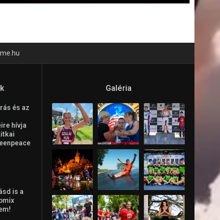
time.hu
ók
Galéria
rás és az
re hívja
Litkai
reenpeace
ásd is a
ppmix
lem!