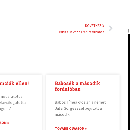
Köve
KÖVETKEZŐ
Bridzs Eb lesz a Fradi stadionban
anciák ellen!
Babosék a második
fordulóban
met aratott a
Babos Tímea oldalán a német
ekeválogatott a
Julia Görgesszel bejutott a
ágon. A
második
SOM »
TOVÁBB OLVASOM »