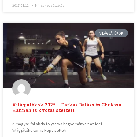
2017.01.12.
Nincs hozzászólás
VILÁGJÁTÉKOK
Világjátékok 2025 – Farkas Balázs és Chukwu
Hannah is kvótát szerzett
A magyar fallabda folytatva hagyományait az idei
Világjátékokon is képviselteti