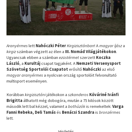
Aranyérmes
lett
Nahóczki Péter
Kirgizisztánban
! A
magyar íjász
a
kirgiz
számban végzett az élen a
III. Nomád Világjátékokon
.
Ugyancsak ebben a számban
ezüstérmet
szerzett
Koczka
László
, a
Kurultáj
csapat tagjaként. A
Nemzeti Versenysport
Szövetség Sportolói Csapatot
erősítő
Nahóczki
az első
magyar aranyérmes
a nyolcvan ország sportolóit felvonultató
multisport eseményen.
Korábban
kirgizisztáni
játékokon a
szkanderos
Kőváriné Ivánfi
Brigitta
állhatott még dobogóra, miután a 75 kilósok között
második lett bal kézzel, valamint a
bothúzók
is remekeltek:
Varga
Fanni Rebeka, Deli Tamás
és
Benácsi Szandra
is
bronzérmes
lett.
Hirdetés