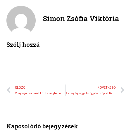
n
n
o
e
k
t
o
r
e
e
Simon Zsófia Viktória
k
d
r
i
e
n
s
t
Szólj hozzá
Előző
K
ELŐZŐ
KÖVETKEZŐ
Világbajnoki címért küzd a ringben női kick-box klasszisunk
A világ legnagyobb Egyetemi Sport Nemzetközi Napja rendezvényére várják a hallgatókat
Kapcsolódó bejegyzések