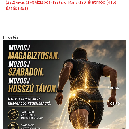
életmód
(416)
(222)
vívás
(174)
vízilabda
(197)
Érdi Mária
(130)
úszás
(361)
Hirdetés