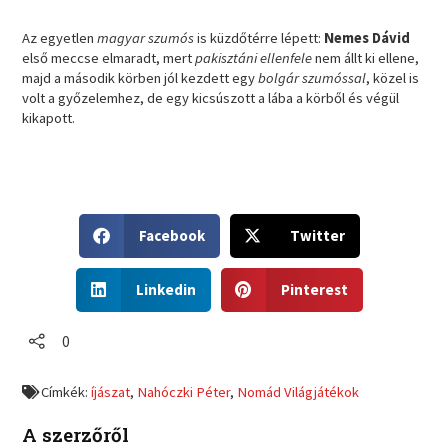
Az egyetlen
magyar szumós
is küzdőtérre lépett:
Nemes Dávid
első meccse elmaradt, mert
pakisztáni ellenfele
nem állt ki ellene,
majd a második körben jól kezdett egy
bolgár szumóssal
, közel is
volt a győzelemhez, de egy kicsúszott a lába a körből és végül
kikapott.
S
S
Facebook
Twitter
h
h
a
a
S
S
r
r
Linkedin
Pinterest
h
h
e
e
a
a
o
o
r
r
0
n
n
e
e
f
t
o
o
a
w
Címkék:
íjászat
,
Nahóczki Péter
,
Nomád Világjátékok
n
n
c
i
l
p
e
t
A szerzőről
i
i
b
t