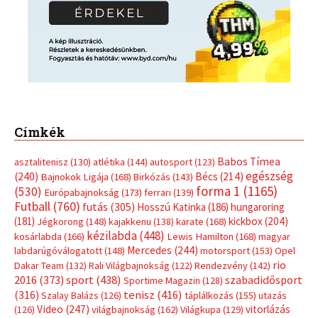
Címkék
Babos Tímea
asztalitenisz
(130)
atlétika
(144)
autosport
(123)
egészség
(240)
Bécs
(214)
Bajnokok Ligája
(168)
Birkózás
(143)
forma 1
(1165)
(530)
Európabajnokság
(173)
ferrari
(139)
Futball
(760)
futás
(305)
Hosszú Katinka
(186)
hungaroring
(181)
kickbox
(204)
Jégkorong
(148)
kajakkenu
(138)
karate
(168)
kézilabda
(448)
kosárlabda
(166)
Lewis Hamilton
(168)
magyar
Mercedes
(244)
labdarúgóválogatott
(148)
motorsport
(153)
Opel
rio
Dakar Team
(132)
Rali Világbajnokság
(122)
Rendezvény
(142)
sport
(438)
2016
(373)
szabadidősport
Sportime Magazin
(128)
(316)
tenisz
(416)
Szalay Balázs
(126)
táplálkozás
(155)
utazás
Video
(247)
vitorlázás
(126)
világbajnokság
(162)
Világkupa
(129)