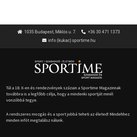
1035 Budapest, Miklós u. 7.
+36 30 471 1373
info (kukac) sportime.hu
Túl a 18. X-en és rendezvények százain a Sportime Magazinnak
továbbra is a legfőbb célja, hogy a mindenki sportját minél
vonzóbbá tegye.
A rendszeres mozgás és a sport jobbá teheti az életed! Mindehhez
minden infót megtalálsz nálunk.