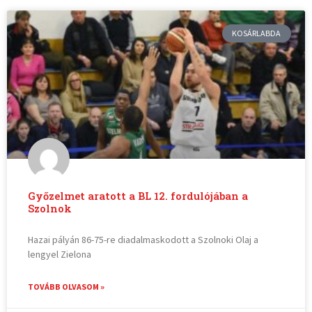
KOSÁRLABDA
Győzelmet aratott a BL 12. fordulójában a
Szolnok
Hazai pályán 86-75-re diadalmaskodott a Szolnoki Olaj a
lengyel Zielona
TOVÁBB OLVASOM »