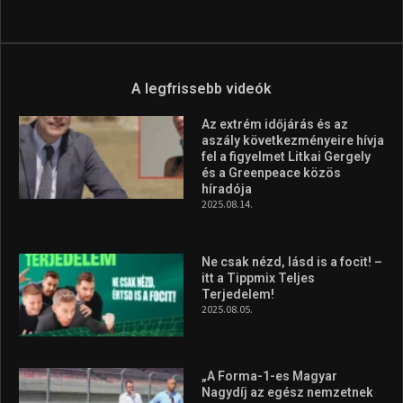
A legfrissebb videók
Az extrém időjárás és az
aszály következményeire hívja
fel a figyelmet Litkai Gergely
és a Greenpeace közös
híradója
2025.08.14.
Ne csak nézd, lásd is a focit! –
itt a Tippmix Teljes
Terjedelem!
2025.08.05.
„A Forma-1-es Magyar
Nagydíj az egész nemzetnek