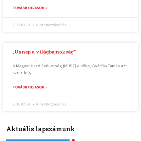
TOVÁBB OLVASOM »
2025.03.10.
Nincs hozzászólás
„Ünnep a világbajnokság”
A Magyar Úszó Szövetség (MÚSZ) elnöke, Gyárfás Tamás azt
szeretné,
TOVÁBB OLVASOM »
2016.02.29.
Nincs hozzászólás
Aktuális lapszámunk