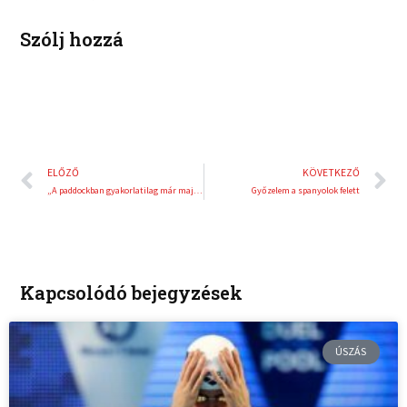
t
Szólj hozzá
Előző
K
ELŐZŐ
KÖVETKEZŐ
„A paddockban gyakorlatilag már majdnem mindenki mindenhol dolgozott”
Győzelem a spanyolok felett
Kapcsolódó bejegyzések
ÚSZÁS