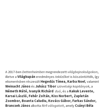
A 2017-ben
Dettenheimben
megrendezett
világbajnokságokon
,
illetve a
Világkupán
eredményes
tekézőket
is köszöntötték, így
elismerésben részesült
Hegedűs Tímea, Karba Noel
, valamint
Weinacht János
és
Juhász Tibor
szövetségi kapitányok
, a
Németh Máté, Ivanyik Richárd
duó
, és a
Kakuk Levente,
Karsai László, Fehér Zoltán, Kiss Norbert, Zapletán
Zsombor, Boanta Caludiu, Kovács Gábor, Farkas Sándor,
Brancsek János
alkotta
férfi válogatott
, amely
Csányi Béla