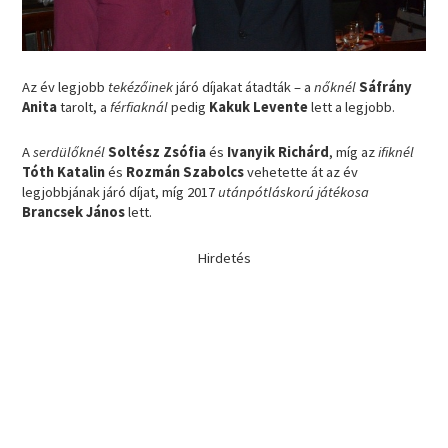
Az év legjobb
tekézőinek
járó díjakat átadták – a
nőknél
Sáfrány
Anita
tarolt, a
férfiaknál
pedig
Kakuk Levente
lett a legjobb.
A
serdülőknél
Soltész Zsófia
és
Ivanyik Richárd
, míg az
ifiknél
Tóth Katalin
és
Rozmán Szabolcs
vehetette át az év
legjobbjának járó díjat, míg 2017
utánpótláskorú játékosa
Brancsek János
lett.
Hirdetés