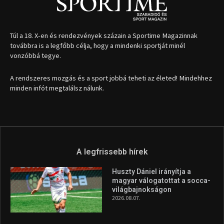
Túl a 18. X-en és rendezvények százain a Sportime Magazinnak
továbbra is a legfőbb célja, hogy a mindenki sportját minél
vonzóbbá tegye.
A rendszeres mozgás és a sport jobbá teheti az életed! Mindehhez
minden infót megtalálsz nálunk.
A legfrissebb hírek
Huszty Dániel irányítja a
magyar válogatottat a socca-
világbajnokságon
2026.08.07.