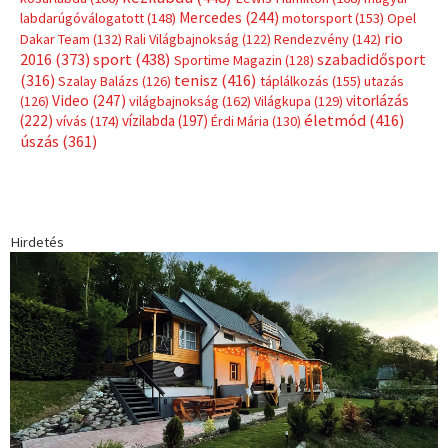
Mercedes
(244)
labdarúgóválogatott
(148)
motorsport
(153)
Opel
rio
Dakar Team
(132)
Rali Világbajnokság
(122)
Rendezvény
(142)
sport
(438)
2016
(373)
szabadidősport
Sportime Magazin
(128)
(316)
tenisz
(416)
Szalay Balázs
(126)
táplálkozás
(155)
utazás
Video
(247)
vitorlázás
(126)
világbajnokság
(162)
Világkupa
(129)
életmód
(416)
(222)
vívás
(174)
vízilabda
(197)
Érdi Mária
(130)
úszás
(361)
Hirdetés