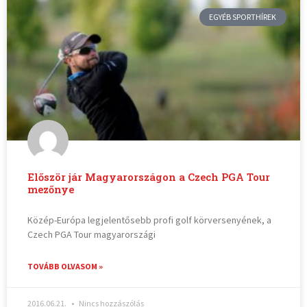
EGYÉB SPORTHÍREK
Először jár Magyarországon a Czech PGA Tour
mezőnye
Közép-Európa legjelentősebb profi golf körversenyének, a
Czech PGA Tour magyarországi
TOVÁBB OLVASOM »
2016.06.21.
Nincs hozzászólás