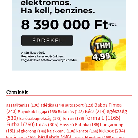
Címkék
Babos Tímea
asztalitenisz
(130)
atlétika
(144)
autosport
(123)
egészség
(240)
Bécs
(214)
Bajnokok Ligája
(168)
Birkózás
(143)
forma 1
(1165)
(530)
Európabajnokság
(173)
ferrari
(139)
Futball
(760)
futás
(305)
Hosszú Katinka
(186)
hungaroring
(181)
kickbox
(204)
Jégkorong
(148)
kajakkenu
(138)
karate
(168)
kézilabda
(448)
kosárlabda
(166)
Lewis Hamilton
(168)
magyar