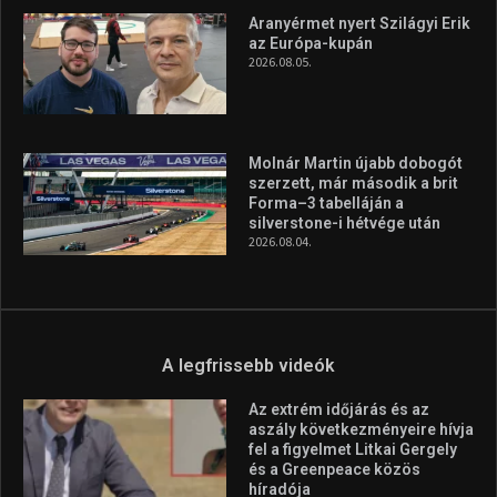
Aranyérmet nyert Szilágyi Erik
az Európa-kupán
2026.08.05.
Molnár Martin újabb dobogót
szerzett, már második a brit
Forma–3 tabelláján a
silverstone-i hétvége után
2026.08.04.
A legfrissebb videók
Az extrém időjárás és az
aszály következményeire hívja
fel a figyelmet Litkai Gergely
és a Greenpeace közös
híradója