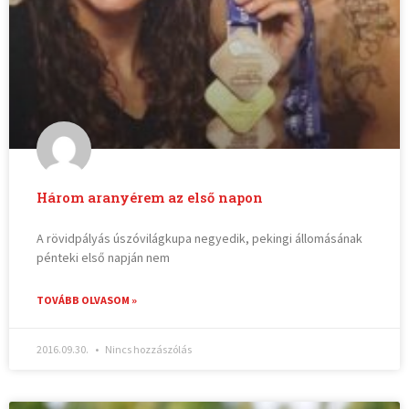
Három aranyérem az első napon
A rövidpályás úszóvilágkupa negyedik, pekingi állomásának
pénteki első napján nem
TOVÁBB OLVASOM »
2016.09.30.
Nincs hozzászólás