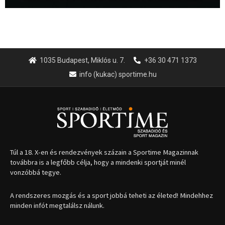
1035 Budapest, Miklós u. 7.
+36 30 471 1373
info (kukac) sportime.hu
Túl a 18. X-en és rendezvények százain a Sportime Magazinnak
továbbra is a legfőbb célja, hogy a mindenki sportját minél
vonzóbbá tegye.
A rendszeres mozgás és a sport jobbá teheti az életed! Mindehhez
minden infót megtalálsz nálunk.