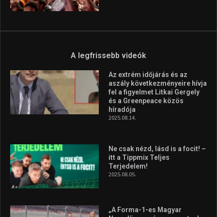
A legfrissebb videók
Az extrém időjárás és az
aszály következményeire hívja
fel a figyelmet Litkai Gergely
és a Greenpeace közös
híradója
2025.08.14.
Ne csak nézd, lásd is a focit! –
itt a Tippmix Teljes
Terjedelem!
2025.08.05.
„A Forma-1-es Magyar