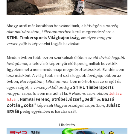
Ahogy arról már korábban beszámoltunk, a hétvégén a
norvég
olimpiai városban
,
Lillehammerben
kerül megrendezésre a
STIHL Timbersports Világbajnokság
, amelyen
magyar
versenyzők
is képviselni fogják hazánkat.
Minden évben több ezren szurkolnak élőben az
elit divízió legjobb
favágóinak
, a televízió képernyői előtt pedig milliók követték
figyelemmel a nem mindennapi megmérettetéseket. Ez idén sem
lesz másként. A világ több mint száz legjobb
favágója
ebben az
évben,
Norvégiában, Lillehammer
-ben mérheti össze erejét és
ügyességét, a
versenyekből
pedig a
STIHL Timbersports
magyar csapata
sem maradhat ki. A
Hakons csarnokban
Juhász
István
,
Hamvai Ferenc, Strúbel József „Dedi”
és
Bazsó
Zoltán „Zoka”
képviseli
Magyarországot csapatban
,
Juhász
István
pedig
egyéniben
is harcba száll.
Hirdetés