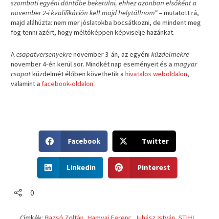
szombati egyéni döntőbe bekerülni, ehhez azonban elsőként a
november 2-i kvalifikáción kell majd helytállnom”
– mutatott rá,
majd aláhúzta: nem mer jóslatokba bocsátkozni, de mindent meg
fog tenni azért, hogy méltóképpen képviselje hazánkat.
A
csapatversenyekre
november 3-án, az egyéni
küzdelmekre
november 4-én kerül sor. Mindkét nap eseményeit és a
magyar
csapat
küzdelmét élőben követhetik a
hivatalos weboldalon
,
valamint a
facebook-oldalon
.
S
S
Facebook
Twitter
h
h
a
a
S
S
r
r
Linkedin
Pinterest
h
h
e
e
a
a
o
o
r
r
0
n
n
e
e
f
t
o
o
a
w
Címkék:
Bazsó Zoltán
,
Hamvai Ferenc
,
Juhász István
,
STIHL