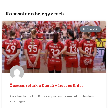
Kapcsolódó bejegyzések
KÉZILABDA
Összesorsolták a Dunaújvárost és Érdet
A női kézilabda EHF Kupa csoportküzdelmeinek biztos lesz
egy magyar