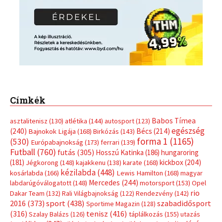
Címkék
Babos Tímea
asztalitenisz
(130)
atlétika
(144)
autosport
(123)
egészség
(240)
Bécs
(214)
Bajnokok Ligája
(168)
Birkózás
(143)
forma 1
(1165)
(530)
Európabajnokság
(173)
ferrari
(139)
Futball
(760)
futás
(305)
Hosszú Katinka
(186)
hungaroring
(181)
kickbox
(204)
Jégkorong
(148)
kajakkenu
(138)
karate
(168)
kézilabda
(448)
kosárlabda
(166)
Lewis Hamilton
(168)
magyar
Mercedes
(244)
labdarúgóválogatott
(148)
motorsport
(153)
Opel
rio
Dakar Team
(132)
Rali Világbajnokság
(122)
Rendezvény
(142)
sport
(438)
2016
(373)
szabadidősport
Sportime Magazin
(128)
(316)
tenisz
(416)
Szalay Balázs
(126)
táplálkozás
(155)
utazás