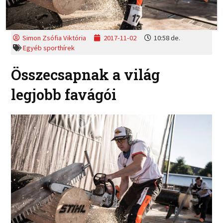
Simon Zsófia Viktória
2017-11-02
10:58 de.
Egyéb sporthírek
Összecsapnak a világ
legjobb favágói