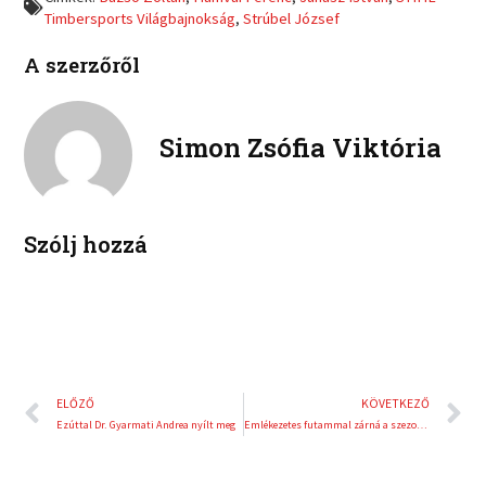
n
n
c
i
Timbersports Világbajnokság
,
Strúbel József
l
p
e
t
i
i
b
t
A szerzőről
n
n
o
e
k
t
o
r
e
e
k
d
r
Simon Zsófia Viktória
i
e
n
s
t
Szólj hozzá
Előző
K
ELŐZŐ
KÖVETKEZŐ
Ezúttal Dr. Gyarmati Andrea nyílt meg
Emlékezetes futammal zárná a szezont a Pro Racers duója