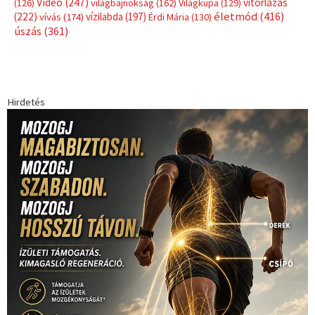
Video
(247)
vitorlázás
(126)
világbajnokság
(162)
Világkupa
(129)
életmód
(416)
(222)
vívás
(174)
vízilabda
(197)
Érdi Mária
(130)
úszás
(361)
Hirdetés