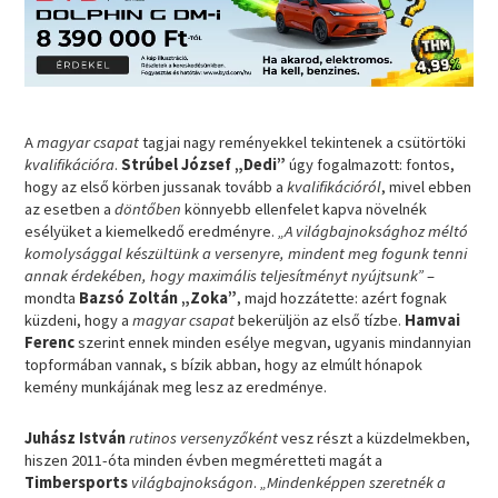
A
magyar csapat
tagjai nagy reményekkel tekintenek a csütörtöki
kvalifikációra
.
Strúbel József „Dedi”
úgy fogalmazott: fontos,
hogy az első körben jussanak tovább a
kvalifikációról
, mivel ebben
az esetben a
döntőben
könnyebb ellenfelet kapva növelnék
esélyüket a kiemelkedő eredményre.
„A világbajnoksághoz méltó
komolysággal készültünk a versenyre, mindent meg fogunk tenni
annak érdekében, hogy maximális teljesítményt nyújtsunk”
–
mondta
Bazsó Zoltán „Zoka”
, majd hozzátette: azért fognak
küzdeni, hogy a
magyar csapat
bekerüljön az első tízbe.
Hamvai
Ferenc
szerint ennek minden esélye megvan, ugyanis mindannyian
topformában vannak, s bízik abban, hogy az elmúlt hónapok
kemény munkájának meg lesz az eredménye.
Juhász István
rutinos versenyzőként
vesz részt a küzdelmekben,
hiszen 2011-óta minden évben megméretteti magát a
Timbersports
világbajnokságon
.
„Mindenképpen szeretnék a