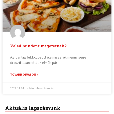
Veled mindent megetetnek?
Az iparilag feldolgozott élelmiszerek mennyisége
drasztikusan nőtt az elmúlt pár
TOVÁBB OLVASOM »
2022.11.24.
Nincs hozzászólás
Aktuális lapszámunk