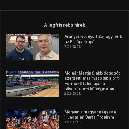
A legfrissebb hírek
Aranyérmet nyert Szilágyi Erik
az Európa-kupán
2026.08.05.
Molnár Martin újabb dobogót
szerzett, már második a brit
Forma–3 tabelláján a
silverstone-i hétvége után
2026.08.04.
Megvan a magyar négyes a
Hungarian Darts Trophyra
2026.07.31.